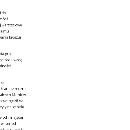
i do
 mógł
j wartościowe
ynajmu
wania broszur
nia prac
orąc pod uwagę
alności
zno-
ych analiz można
jalnych klientów
aoszczędził na
yty na lotnisku.
ałych, mającej
yb w ramach
wych, w ramach