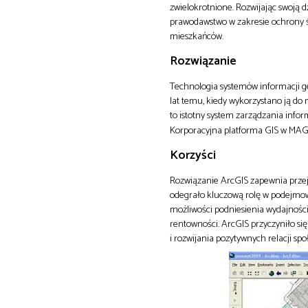
zwielokrotnione. Rozwijając swoją
prawodawstwo w zakresie ochrony śr
mieszkańców.
Rozwiązanie
Technologia systemów informacji ge
lat temu, kiedy wykorzystano ją do 
to istotny system zarządzania infor
Korporacyjna platforma GIS w MAG o
Korzyści
Rozwiązanie ArcGIS zapewnia przejr
odegrało kluczową rolę w podejmow
możliwości podniesienia wydajności
rentowności. ArcGIS przyczyniło s
i rozwijania pozytywnych relacji sp