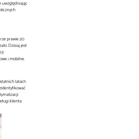
m uwzględniając
olicznych
erze prawie 20
ło. Dzisiaj jest
ji.
owe i mobilne.
statnich latach
zidentyfikować
tymalizacji
ługi klienta