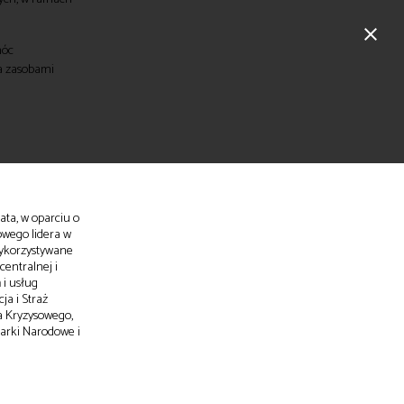
close
móc
a zasobami
ata, w oparciu o
owego lidera w
wykorzystywane
centralnej i
 i usług
ja i Straż
a Kryzysowego,
arki Narodowe i