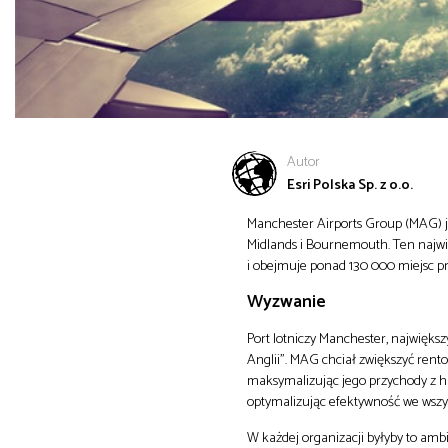
Autor
Esri Polska Sp. z o.o.
Manchester Airports Group (MAG) je
Midlands i Bournemouth. Ten najwię
i obejmuje ponad 130 000 miejsc pr
Wyzwanie
Port lotniczy Manchester, najwięks
Anglii”. MAG chciał zwiększyć rent
maksymalizując jego przychody z ha
optymalizując efektywność we wszy
W każdej organizacji byłyby to amb