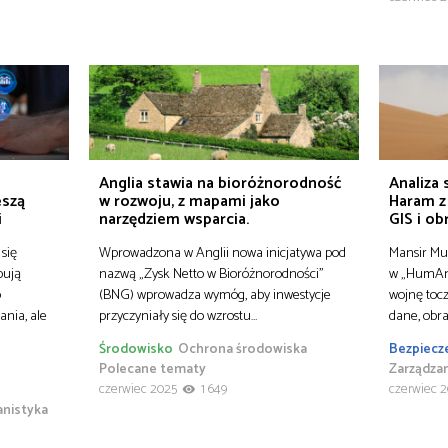
Anglia stawia na bioróżnorodność
Analiza
eszą
w rozwoju, z mapami jako
Haram z
i
narzędziem wsparcia.
GIS i ob
się
Wprowadzona w Anglii nowa inicjatywa pod
Mansir Mu
bują
nazwą „Zysk Netto w Bioróżnorodności”
w „HumAng
o
(BNG) wprowadza wymóg, aby inwestycje
wojnę tocz
nia, ale
przyczyniały się do wzrostu…
dane, obra
Środowisko
Ochrona środowiska
Bezpiecz
Polecane tematy
Zarządza
czerwiec 2025
1 649
czerwiec 
anistyka