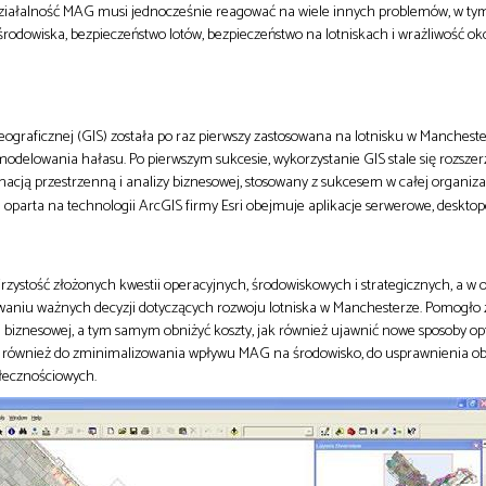
 działalność MAG musi jednocześnie reagować na wiele innych problemów, w ty
odowiska, bezpieczeństwo lotów, bezpieczeństwo na lotniskach i wrażliwość ok
ograficznej (GIS) została po raz pierwszy zastosowana na lotnisku w Manchest
modelowania hałasu. Po pierwszym sukcesie, wykorzystanie GIS stale się rozszerza
macją przestrzenną i analizy biznesowej, stosowany z sukcesem w całej organizac
parta na technologii ArcGIS firmy Esri obejmuje aplikacje serwerowe, desktop
zystość złożonych kwestii operacyjnych, środowiskowych i strategicznych, a w o
aniu ważnych decyzji dotyczących rozwoju lotniska w Manchesterze. Pomogło 
 biznesowej, a tym samym obniżyć koszty, jak również ujawnić nowe sposoby op
ię również do zminimalizowania wpływu MAG na środowisko, do usprawnienia obs
ołecznościowych.