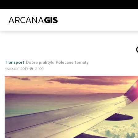
Biblioteki i muzea
Ciepłownictwo
Energetyka
E
Leśnictwo
Logistyka
Lotnictwo
Ochrona środo
Transport lądowy
Uczelnie wyższe
Wod-kan
Z
Administracja
Administracja
Architektura, inżynieria i budownictwo
Transport
Dobre praktyki
Polecane tematy
Polecane tematy
Środowisko
Technologia
Tra
kwiecień 2019
2 109
Transport
Infrastruktura i telekomunikacja
od
do