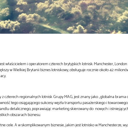
st właścicielem i operatorem czterech brytyjskich lotnisk: Manchester, London 
kszy w Wielkiej Brytanii biznes lotniskowy, obsługuje rocznie około 42 milion
acy.
zy z czterech regionalnych lotnisk Grupy MAG, jest znany jako „globalna brama
owność tego osiągającego sukcesy węzła transportu pasażerskiego i towarowego
ndlu detalicznego, poprawiając marketing skierowany do nowych i istniejącyc
stkich obszarach biznesu.
itne cele. A w skomplikowanym biznesie, jakim jest lotnisko w Manchesterze, wy