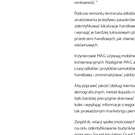
rentowność. ”
Podczas remontu terminala odlotó
analizowania przepływu pasażerów n
zidentyfikować lokalizacje handlow
i wynająć je bardziej luksusowym
przestrzeni handlowych, jak równie
reklamowych.
Inżynierowie MAG używają mobilnej 
konserwacyjnych. Następnie MAG ana
czasy odlotów i przylotów samolotó
handlowej i zminimalizować zakłóce
Aby poprawić jakość obsługi klienta,
demograficznych, metod dojazdu na
było bardziej precyzyjnie skierowa
kolei i wysyłając informacje o wy
tak prowadzonym marketingu pieniądz
Zespół ds. relacji społecznościowyc
na celu zidentyfikowanie budynków 
programu Sound Insulation Grant S