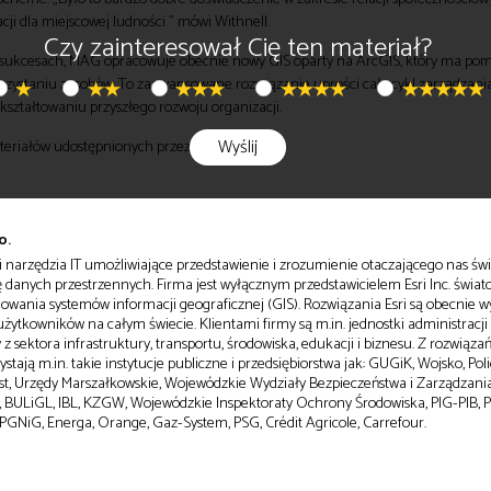
ji dla miejscowej ludności ” mówi Withnell.
Czy zainteresował Cię ten materiał?
 sukcesach, MAG opracowuje obecnie nowy GIS oparty na ArcGIS, który ma po
zystaniu zasobów. To zaawansowane rozwiązanie uprości cały cykl zarządzani
kształtowaniu przyszłego rozwoju organizacji.
Wyślij
teriałów udostępnionych przez
Esri UK
.
o.
i narzędzia IT umożliwiające przedstawienie i zrozumienie otaczającego nas świ
zę danych przestrzennych. Firma jest wyłącznym przedstawicielem Esri Inc. świat
wania systemów informacji geograficznej (GIS). Rozwiązania Esri są obecnie 
żytkowników na całym świecie. Klientami firmy są m.in. jednostki administracji 
z sektora infrastruktury, transportu, środowiska, edukacji i biznesu. Z rozwiązań
stają m.in. takie instytucje publiczne i przedsiębiorstwa jak: GUGiK, Wojsko, Polic
st, Urzędy Marszałkowskie, Wojewódzkie Wydziały Bezpieczeństwa i Zarządzani
 BULiGL, IBL, KZGW, Wojewódzkie Inspektoraty Ochrony Środowiska, PIG-PIB, P
 PGNiG, Energa, Orange, Gaz-System, PSG, Crédit Agricole, Carrefour.