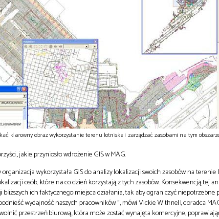
ć klarowny obraz wykorzystanie terenu lotniska i zarządzać zasobami na tym obszarze
rzyści, jakie przyniosło wdrożenie GIS w MAG.
organizacja wykorzystała GIS do analizy lokalizacji swoich zasobów na terenie 
alizacji osób, które na co dzień korzystają z tych zasobów. Konsekwencją tej an
ji bliższych ich faktycznego miejsca działania, tak aby ograniczyć niepotrzebne 
odnieść wydajność naszych pracowników ”, mówi Vickie Withnell, doradca MAG
wolnić przestrzeń biurową, która może zostać wynajęta komercyjne, poprawiają