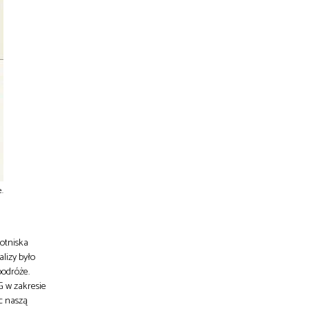
.
lotniska
alizy było
podróże.
 w zakresie
c naszą