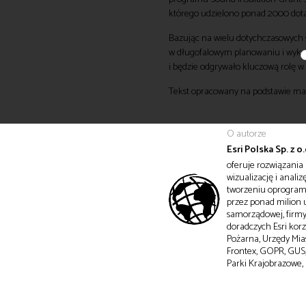
którego udzielono ponad 2000 dotac
Bazując na wielu dotychczasowych
w długofalowym planowaniu i wykor
i będzie odgrywało kluczową rolę w 
Tekst opracowany na podstawie ma
O autorze
Esri Polska Sp. z o.
oferuje rozwiązania 
wizualizację i anali
tworzeniu oprogramo
przez ponad milion u
samorządowej, firmy 
doradczych Esri korzy
Pożarna, Urzędy Mia
Frontex, GOPR, GUS,
Parki Krajobrazowe,