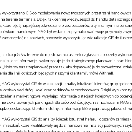
w wykorzystano GIS do modelowania nowo tworzonych przestrzeni handlowych 
a terenie terminala. Dzięki tak cennej wiedzy, zespół ds. handlu detalicznego
e, które będą najczęściej odwiedzane przez pasażerów, a tym samym najbardzie
 placówkom handlowym. MAG był w stanie zoptymalizować swoje przychody z w
ż zaoszczędzić na kosztach, ponownie wykorzystując wizualizacje GIS do ilustro
aplikacji GIS w terenie do rejestrowania usterek i zgłaszania potrzeby wykona
lizuje te informacje i wykorzystuje je do strategicznego planowania prac, bi
w. „Możemy teraz zaplanować prace tak, aby dopasować je do prowadzonej dział
nia dla linii lotniczych będących naszymi klientami”, mówi Withnell.
 MAG wykorzystał GIS do wizualizacji i analizy lokalizacji klientów, grup społec
 lotnisko, sieci dróg i kolei oraz parkingów samochodowych. Dzięki wynikom t
ć działania marketingowe, wysyłając informacje o stacjach kolejowych do potenc
godnie zlokalizowanych parkingach dla osób podróżujących samochodami. MAG z
e, dostarczając klientom istotnych informacji, które poprawiają jakość ich wiz
h MAG wykorzystał GIS do analizy ścieżek lotu, stref hałasu i obszarów zamieszk
i mieszkań, które kwalifikowały się do sfinansowania instalacji podwójnych sz
cheme. „Było to bardzo dobre doświadczenie w zakresie relacji społecznościo