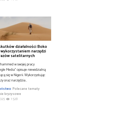
 skutków działalności Boko
 wykorzystaniem narzędzi
razów satelitarnych
hammed w swojej pracy
le Media” opisuje niewidzialną
ącą się w Nigerii. Wykorzystując
zy oraz narzędzia…
eństwo
Polecane tematy
nie kryzysowe
2025
1 528