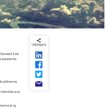
Udostępnij
Stansted, East
ów pasażerów
 do północnej
,
h klientów oraz
zwania te są