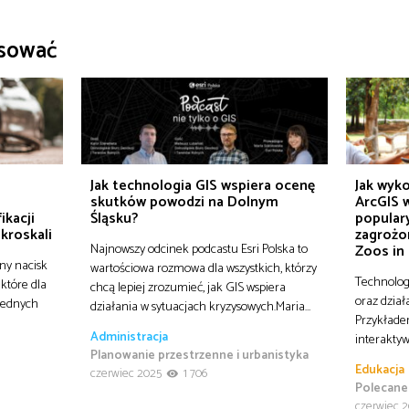
esować
o
Jak technologia GIS wspiera ocenę
Jak wyko
skutków powodzi na Dolnym
ArcGIS w
ikacji
Śląsku?
popular
ikroskali
zagrożo
Najnowszy odcinek podcastu Esri Polska to
Zoos in
ny nacisk
wartościowa rozmowa dla wszystkich, którzy
Technolog
 które dla
chcą lepiej zrozumieć, jak GIS wspiera
oraz dział
 jednych
działania w sytuacjach kryzysowych.Maria…
Przykłade
Administracja
interaktyw
Planowanie przestrzenne i urbanistyka
Edukacja
czerwiec 2025
1 706
Polecane
czerwiec 