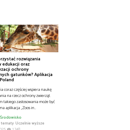
rzystać rozwiązania
 edukacji oraz
yzacji ochrony
nych gatunków? Aplikacja
 Poland
ia coraz częściej wspiera naukę
ania na rzecz ochrony zwierząt.
m takiego zastosowania może być
na aplikacja „Zoos in…
Środowisko
 tematy
Uczelnie wyższe
2025
1 748