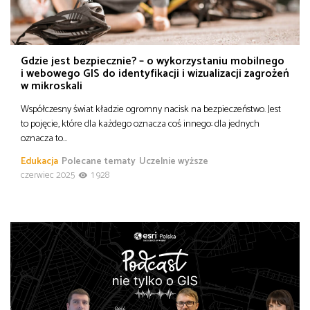
od
Biznes
do
Gdzie jest bezpiecznie? – o wykorzystaniu mobilnego
Infrastruktura i telekomunikacja
i webowego GIS do identyfikacji i wizualizacji zagrożeń
w mikroskali
Turystyka i rekreacja
Współczesny świat kładzie ogromny nacisk na bezpieczeństwo. Jest
to pojęcie, które dla każdego oznacza coś innego: dla jednych
oznacza to…
Architektura, inżynieria i budownictwo
Edukacja
Polecane tematy
Uczelnie wyższe
czerwiec 2025
1 928