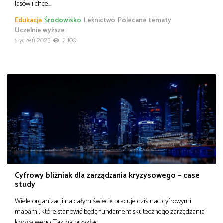
lasów i chce…
Edukacja
Środowisko
Leśnictwo
Polecane tematy
Uczelnie wyższe
styczeń 2025
2 100
Cyfrowy bliźniak dla zarządzania kryzysowego – case
study
Wiele organizacji na całym świecie pracuje dziś nad cyfrowymi
mapami, które stanowić będą fundament skutecznego zarządzania
kryzysowego. Tak na przykład…