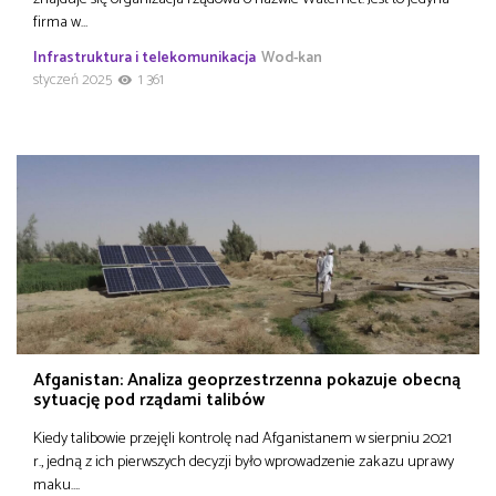
firma w…
Infrastruktura i telekomunikacja
Wod-kan
styczeń 2025
1 361
Afganistan: Analiza geoprzestrzenna pokazuje obecną
sytuację pod rządami talibów
Kiedy talibowie przejęli kontrolę nad Afganistanem w sierpniu 2021
r., jedną z ich pierwszych decyzji było wprowadzenie zakazu uprawy
maku….