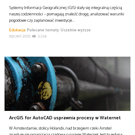
Systemy Informacji Geograficznej (GIS) stały się integralną częścią
naszej codzienności – pomagają znaleźć drogę, analizować warunki
pogodowe czy zaplanować inwestycje….
Edukacja
Polecane tematy
Uczelnie wyższe
styczeń 2025
3 224
ArcGIS for AutoCAD usprawnia procesy w Waternet
W Amsterdamie, stolicy Holandii, nad brzegiem rzeki Amstel
znajduje się organizacja rządowa o nazwie Waternet. Jest to jedyna