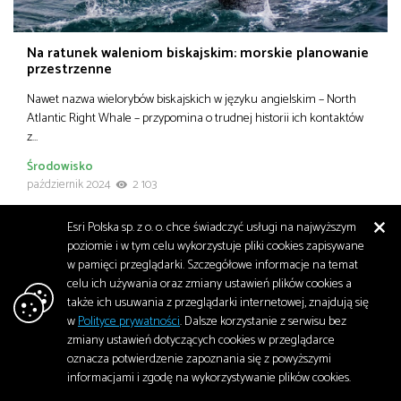
Na ratunek waleniom biskajskim: morskie planowanie
przestrzenne
Nawet nazwa wielorybów biskajskich w języku angielskim – North
Atlantic Right Whale – przypomina o trudnej historii ich kontaktów
z…
Środowisko
październik 2024
2 103
Esri Polska sp. z o. o. chce świadczyć usługi na najwyższym
poziomie i w tym celu wykorzystuje pliki cookies zapisywane
w pamięci przeglądarki. Szczegółowe informacje na temat
celu ich używania oraz zmiany ustawień plików cookies a
także ich usuwania z przeglądarki internetowej, znajdują się
w
Polityce prywatności
. Dalsze korzystanie z serwisu bez
zmiany ustawień dotyczących cookies w przeglądarce
oznacza potwierdzenie zapoznania się z powyższymi
informacjami i zgodę na wykorzystywanie plików cookies.