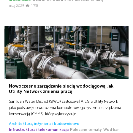
maj 2025
1 718
Nowoczesne zarządzanie siecią wodociągową: Jak
Utility Network zmienia pracę
San Juan Water District (SJWD) zastosował ArcGIS Utility Network
jako podstawę do wdrożenia komputerowego systemu zarządzania
konserwacją (CMMS), który wykorzystuje…
Architektura, inżynieria i budownictwo
Infrastruktura i telekomunikacja
Polecane tematy
Wod-kan