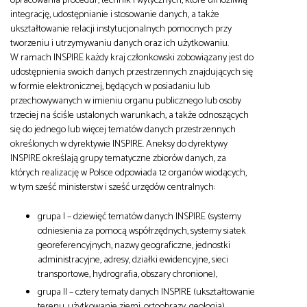
opracowania procedur, technik i wytycznych, które umożliwią
integrację, udostępnianie i stosowanie danych, a także
ukształtowanie relacji instytucjonalnych pomocnych przy
tworzeniu i utrzymywaniu danych oraz ich użytkowaniu.
W ramach INSPIRE każdy kraj członkowski zobowiązany jest do
udostępnienia swoich danych przestrzennych znajdujących się
w formie elektronicznej, będących w posiadaniu lub
przechowywanych w imieniu organu publicznego lub osoby
trzeciej na ściśle ustalonych warunkach, a także odnoszących
się do jednego lub więcej tematów danych przestrzennych
określonych w dyrektywie INSPIRE. Aneksy do dyrektywy
INSPIRE określają grupy tematyczne zbiorów danych, za
których realizację w Polsce odpowiada 12 organów wiodących,
w tym sześć ministerstw i sześć urzędów centralnych:
grupa I – dziewięć tematów danych INSPIRE (systemy
odniesienia za pomocą współrzędnych, systemy siatek
georeferencyjnych, nazwy geograficzne, jednostki
administracyjne, adresy, działki ewidencyjne, sieci
transportowe, hydrografia, obszary chronione),
grupa II – cztery tematy danych INSPIRE (ukształtowanie
terenu, użytkowanie ziemi, ortoobrazy, geologia),