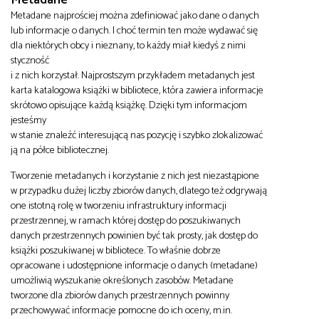
Metadane najprościej można zdefiniować jako dane o danych
lub informacje o danych. I choć termin ten może wydawać się
dla niektórych obcy i nieznany, to każdy miał kiedyś z nimi
styczność
i z nich korzystał. Najprostszym przykładem metadanych jest
karta katalogowa książki w bibliotece, która zawiera informacje
skrótowo opisujące każdą książkę. Dzięki tym informacjom
jesteśmy
w stanie znaleźć interesującą nas pozycję i szybko zlokalizować
ją na półce bibliotecznej.
Tworzenie metadanych i korzystanie z nich jest niezastąpione
w przypadku dużej liczby zbiorów danych, dlatego też odgrywają
one istotną rolę w tworzeniu infrastruktury informacji
przestrzennej, w ramach której dostęp do poszukiwanych
danych przestrzennych powinien być tak prosty, jak dostęp do
książki poszukiwanej w bibliotece. To właśnie dobrze
opracowane i udostępnione informacje o danych (metadane)
umożliwią wyszukanie określonych zasobów. Metadane
tworzone dla zbiorów danych przestrzennych powinny
przechowywać informacje pomocne do ich oceny, m.in.