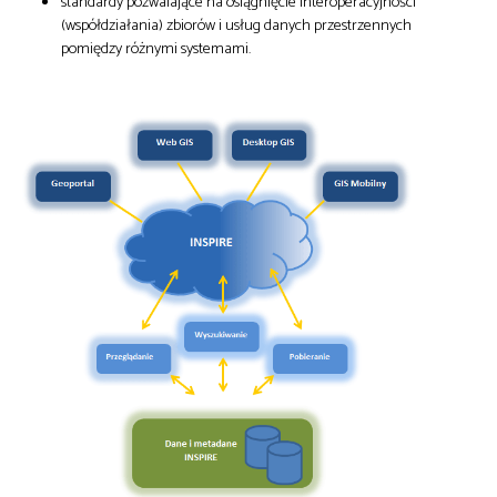
standardy pozwalające na osiągnięcie interoperacyjności
(współdziałania) zbiorów i usług danych przestrzennych
pomiędzy różnymi systemami.