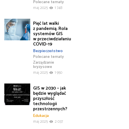
Polecane tematy
maj 2025
1 748
Pięć lat walki
z pandemią: Rola
systemów GIS
w przeciwdziałaniu
COVID-19
Bezpieczeństwo
Polecane tematy
Zarządzanie
kryzysowe
maj 2025
1 950
GIS w 2030 – jak
będzie wyglądać
przyszłość
technologii
przestrzennych?
Edukacja
maj 2025
2 037