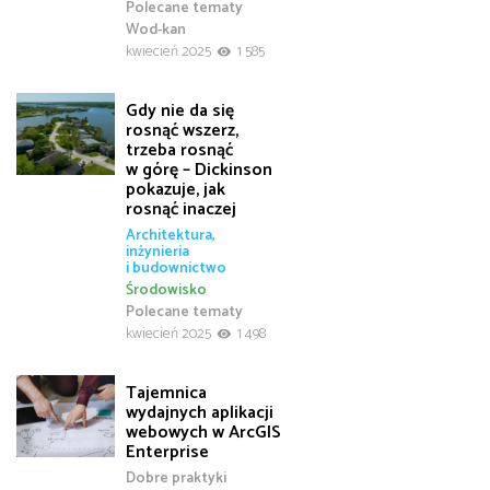
Polecane tematy
Wod-kan
kwiecień 2025
1 585
Gdy nie da się
rosnąć wszerz,
trzeba rosnąć
w górę – Dickinson
pokazuje, jak
rosnąć inaczej
Architektura,
inżynieria
i budownictwo
Środowisko
Polecane tematy
kwiecień 2025
1 498
Tajemnica
wydajnych aplikacji
webowych w ArcGIS
Enterprise
Dobre praktyki