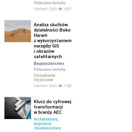
Polecane tematy
czerwiec 2025
1 657
Analiza skutków
działalności Boko
Haram
z wykorzystaniem
narzędzi GIS
i obrazów
satelitarnych
Bezpieczeństwo
Polecane tematy
Zarządzanie
kryzysowe
czerwiec 2025
1 538
Klucz do cyfrowej
transformacji
w branży AEC
Architektura,
inżynieria
i budownictwo