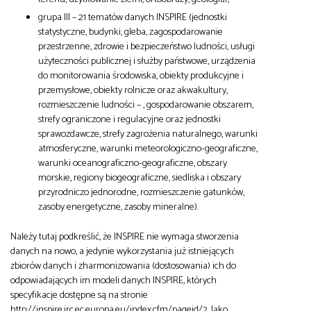
grupa III – 21 tematów danych INSPIRE (jednostki
statystyczne, budynki, gleba, zagospodarowanie
przestrzenne, zdrowie i bezpieczeństwo ludności, usługi
użyteczności publicznej i służby państwowe, urządzenia
do monitorowania środowiska, obiekty produkcyjne i
przemysłowe, obiekty rolnicze oraz akwakultury,
rozmieszczenie ludności – , gospodarowanie obszarem,
strefy ograniczone i regulacyjne oraz jednostki
sprawozdawcze, strefy zagrożenia naturalnego, warunki
atmosferyczne, warunki meteorologiczno-geograficzne,
warunki oceanograficzno-geograficzne, obszary
morskie, regiony biogeograficzne, siedliska i obszary
przyrodniczo jednorodne, rozmieszczenie gatunków,
zasoby energetyczne, zasoby mineralne).
Należy tutaj podkreślić, że INSPIRE nie wymaga stworzenia
danych na nowo, a jedynie wykorzystania już istniejących
zbiorów danych i zharmonizowania (dostosowania) ich do
odpowiadających im modeli danych INSPIRE, których
specyfikacje dostępne są na stronie
http://inspire.jrc.ec.europa.eu/index.cfm/pageid/2. Jako