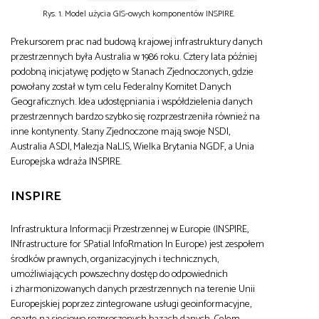
Rys. 1. Model użycia GIS-owych komponentów INSPIRE.
Prekursorem prac nad budową krajowej infrastruktury danych
przestrzennych była Australia w 1986 roku. Cztery lata później
podobną inicjatywę podjęto w Stanach Zjednoczonych, gdzie
powołany został w tym celu Federalny Komitet Danych
Geograficznych. Idea udostępniania i współdzielenia danych
przestrzennych bardzo szybko się rozprzestrzeniła również na
inne kontynenty. Stany Zjednoczone mają swoje NSDI,
Australia ASDI, Malezja NaLIS, Wielka Brytania NGDF, a Unia
Europejska wdraża INSPIRE.
INSPIRE
Infrastruktura Informacji Przestrzennej w Europie (INSPIRE,
INfrastructure for SPatial InfoRmation In Europe) jest zespołem
środków prawnych, organizacyjnych i technicznych,
umożliwiających powszechny dostęp do odpowiednich
i zharmonizowanych danych przestrzennych na terenie Unii
Europejskiej poprzez zintegrowane usługi geoinformacyjne,
oparte na sieciowo rozproszonych bazach danych. Celem