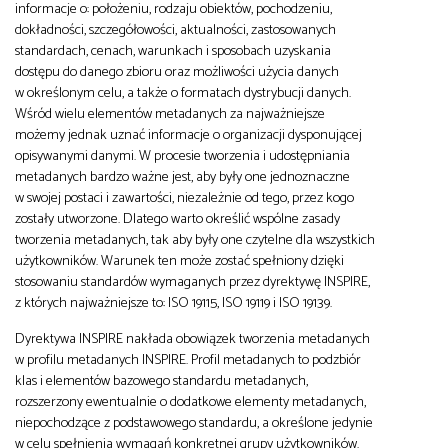
informacje o: położeniu, rodzaju obiektów, pochodzeniu,
dokładności, szczegółowości, aktualności, zastosowanych
standardach, cenach, warunkach i sposobach uzyskania
dostępu do danego zbioru oraz możliwości użycia danych
w określonym celu, a także o formatach dystrybucji danych.
Wśród wielu elementów metadanych za najważniejsze
możemy jednak uznać informacje o organizacji dysponującej
opisywanymi danymi. W procesie tworzenia i udostępniania
metadanych bardzo ważne jest, aby były one jednoznaczne
w swojej postaci i zawartości, niezależnie od tego, przez kogo
zostały utworzone. Dlatego warto określić wspólne zasady
tworzenia metadanych, tak aby były one czytelne dla wszystkich
użytkowników. Warunek ten może zostać spełniony dzięki
stosowaniu standardów wymaganych przez dyrektywę INSPIRE,
z których najważniejsze to: ISO 19115, ISO 19119 i ISO 19139.
Dyrektywa INSPIRE nakłada obowiązek tworzenia metadanych
w profilu metadanych INSPIRE. Profil metadanych to podzbiór
klas i elementów bazowego standardu metadanych,
rozszerzony ewentualnie o dodatkowe elementy metadanych,
niepochodzące z podstawowego standardu, a określone jedynie
w celu spełnienia wymagań konkretnej grupy użytkowników.