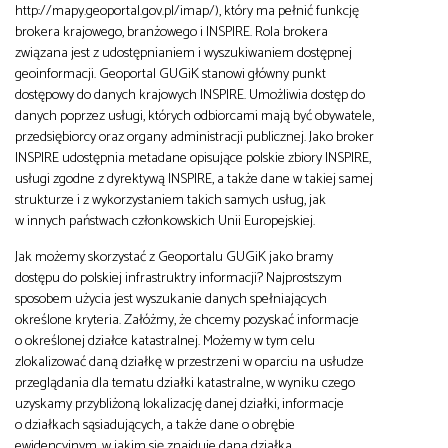
http://mapy.geoportal.gov.pl/imap/), który ma pełnić funkcję
brokera krajowego, branżowego i INSPIRE. Rola brokera
związana jest z udostępnianiem i wyszukiwaniem dostępnej
geoinformacji. Geoportal GUGiK stanowi główny punkt
dostępowy do danych krajowych INSPIRE. Umożliwia dostęp do
danych poprzez usługi, których odbiorcami mają być obywatele,
przedsiębiorcy oraz organy administracji publicznej. Jako broker
INSPIRE udostępnia metadane opisujące polskie zbiory INSPIRE,
usługi zgodne z dyrektywą INSPIRE, a także dane w takiej samej
strukturze i z wykorzystaniem takich samych usług, jak
w innych państwach członkowskich Unii Europejskiej.
Jak możemy skorzystać z Geoportalu GUGiK jako bramy
dostępu do polskiej infrastruktry informacji? Najprostszym
sposobem użycia jest wyszukanie danych spełniających
określone kryteria. Załóżmy, że chcemy pozyskać informacje
o określonej działce katastralnej. Możemy w tym celu
zlokalizować daną działkę w przestrzeni w oparciu na usłudze
przeglądania dla tematu działki katastralne, w wyniku czego
uzyskamy przybliżoną lokalizację danej działki, informacje
o działkach sąsiadujących, a także dane o obrębie
ewidencyjnym, w jakim się znajduje dana działka.