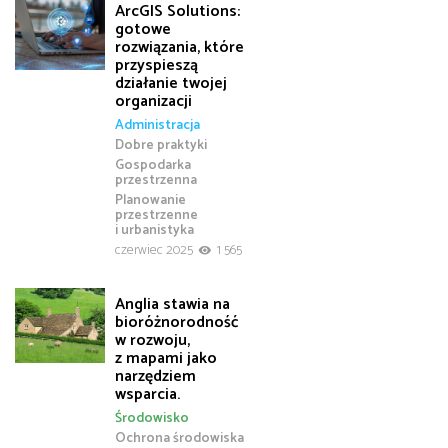
ArcGIS Solutions:
gotowe
rozwiązania, które
przyspieszą
działanie twojej
organizacji
Administracja
Dobre praktyki
Gospodarka
przestrzenna
Planowanie
przestrzenne
i urbanistyka
czerwiec 2025
1 565
Anglia stawia na
bioróżnorodność
w rozwoju,
z mapami jako
narzędziem
wsparcia.
Środowisko
Ochrona środowiska