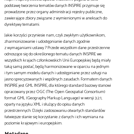
podstawę tworzenia tematów danych INSPIRE przyjmuje się
prowadzone przez organy administracji rejestry publiczne,
zawierające zbiory związane z wymienionymi w aneksach do
dyrektywy tematami.
Jakie korzyści przyniesie nam, czyli zwykłym użytkownikom,
zharmonizowanie i udostępnianie danych zgodnie
z wymaganiami ustawy ? Przede wszystkim dane przestrzenne
odnoszące się do określonego tematu danych INSPIRE we
wszystkich krajach członkowskich Unii Europejskiej będą miały
taką samą postać, będą harmonizowane w oparciu na jednym
i tym samym modelu danych i udostępniane przez usługi na
jasno sprecyzowanych i wspólnych zasadach. Formatem danych
INSPIRE jest GML INSPIRE, dla którego standard bazowy stanowi
opracowany przez OGC (The Open Geospatial Consortium)
format GML (Geography Markup Language) w wersji 3.2.1,
oparty na języku XML i służący do opisu danych
przestrzennych. Dzięki zastosowaniu otwartych standardów
łatwiejsze stanie się korzystanie z danych i ich wymiana na
poziomie krajowym i europejskim.
Metadane