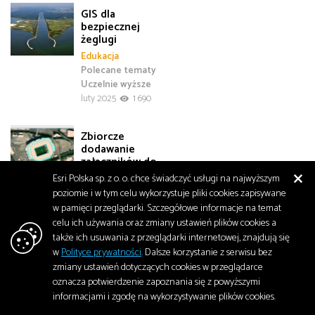
GIS dla
bezpiecznej
żeglugi
Edukacja
Polecane tematy
Uczelnie wyższe
luty 2025
1 690
Zbiorcze
dodawanie
załączników do
obiektów
Esri Polska sp. z o. o. chce świadczyć usługi na najwyższym
w ArcGIS Pro
poziomie i w tym celu wykorzystuje pliki cookies zapisywane
Polecane tematy
w pamięci przeglądarki. Szczegółowe informacje na temat
Technologia
celu ich używania oraz zmiany ustawień plików cookies a
luty 2025
1 952
także ich usuwania z przeglądarki internetowej, znajdują się
w
Polityce prywatności
. Dalsze korzystanie z serwisu bez
zmiany ustawień dotyczących cookies w przeglądarce
SentinAir: smog
z kosmicznej
oznacza potwierdzenie zapoznania się z powyższymi
perspektywy
informacjami i zgodę na wykorzystywanie plików cookies.
Edukacja