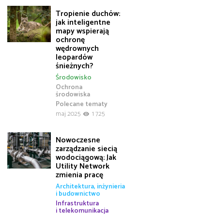
Tropienie duchów:
jak inteligentne
mapy wspierają
ochronę
wędrownych
leopardów
śnieżnych?
Środowisko
Ochrona
środowiska
Polecane tematy
maj 2025
1 725
Nowoczesne
zarządzanie siecią
wodociągową: Jak
Utility Network
zmienia pracę
Architektura, inżynieria
i budownictwo
Infrastruktura
i telekomunikacja