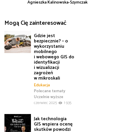
Agnieszka Kalinowska-Szymczak
Mogą Cię zainteresować
Gdzie jest
bezpiecznie? – o
wykorzystaniu
mobilnego
i webowego GIS do
identyfikacji
i wizualizacji
zagrożeń
w mikroskali
Edukacja
Polecane tematy
Uczelnie wyższe
czerwiec 2025
1 935
Jak technologia
GIS wspiera ocenę
skutków powodzi