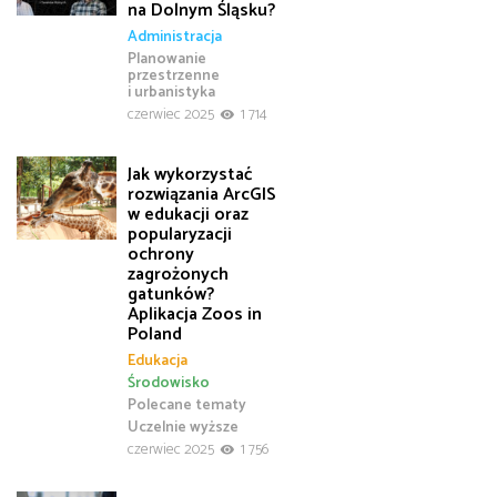
na Dolnym Śląsku?
Administracja
Planowanie
przestrzenne
i urbanistyka
czerwiec 2025
1 714
Jak wykorzystać
rozwiązania ArcGIS
w edukacji oraz
popularyzacji
ochrony
zagrożonych
gatunków?
Aplikacja Zoos in
Poland
Edukacja
Środowisko
Polecane tematy
Uczelnie wyższe
czerwiec 2025
1 756