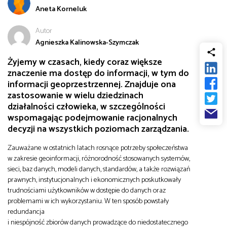
Aneta Korneluk
od
Biznes
Autor
do
Agnieszka Kalinowska-Szymczak
Infrastruktura i telekomunikacja
Żyjemy w czasach, kiedy coraz większe
znaczenie ma dostęp do informacji, w tym do
Turystyka i rekreacja
informacji geoprzestrzennej. Znajduje ona
zastosowanie w wielu dziedzinach
działalności człowieka, w szczególności
Architektura, inżynieria i budownictwo
wspomagając podejmowanie racjonalnych
decyzji na wszystkich poziomach zarządzania.
Zauważane w ostatnich latach rosnące potrzeby społeczeństwa
w zakresie geoinformacji, różnorodność stosowanych systemów,
sieci, baz danych, modeli danych, standardów, a także rozwiązań
prawnych, instytucjonalnych i ekonomicznych poskutkowały
trudnościami użytkowników w dostępie do danych oraz
problemami w ich wykorzystaniu. W ten sposób powstały
redundancja
i niespójność zbiorów danych prowadzące do niedostatecznego