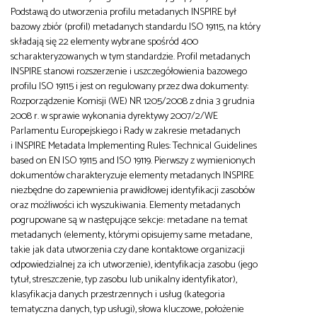
Podstawą do utworzenia profilu metadanych INSPIRE był
bazowy zbiór (profil) metadanych standardu ISO 19115, na który
składają się 22 elementy wybrane spośród 400
scharakteryzowanych w tym standardzie. Profil metadanych
INSPIRE stanowi rozszerzenie i uszczegółowienia bazowego
profilu ISO 19115 i jest on regulowany przez dwa dokumenty:
Rozporządzenie Komisji (WE) NR 1205/2008 z dnia 3 grudnia
2008 r. w sprawie wykonania dyrektywy 2007/2/WE
Parlamentu Europejskiego i Rady w zakresie metadanych
i INSPIRE Metadata Implementing Rules: Technical Guidelines
based on EN ISO 19115 and ISO 19119. Pierwszy z wymienionych
dokumentów charakteryzuje elementy metadanych INSPIRE
niezbędne do zapewnienia prawidłowej identyfikacji zasobów
oraz możliwości ich wyszukiwania. Elementy metadanych
pogrupowane są w następujące sekcje: metadane na temat
metadanych (elementy, którymi opisujemy same metadane,
takie jak data utworzenia czy dane kontaktowe organizacji
odpowiedzialnej za ich utworzenie), identyfikacja zasobu (jego
tytuł, streszczenie, typ zasobu lub unikalny identyfikator),
klasyfikacja danych przestrzennych i usług (kategoria
tematyczna danych, typ usługi), słowa kluczowe, położenie