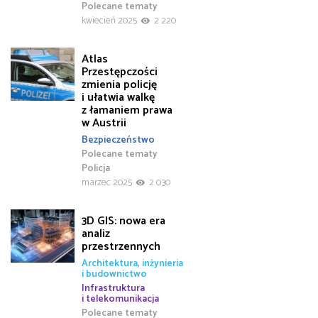
Polecane tematy
kwiecień 2025
2 220
Atlas
Przestępczości
zmienia policję
i ułatwia walkę
z łamaniem prawa
w Austrii
Bezpieczeństwo
Polecane tematy
Policja
marzec 2025
2 030
3D GIS: nowa era
analiz
przestrzennych
Architektura, inżynieria
i budownictwo
Infrastruktura
i telekomunikacja
Polecane tematy