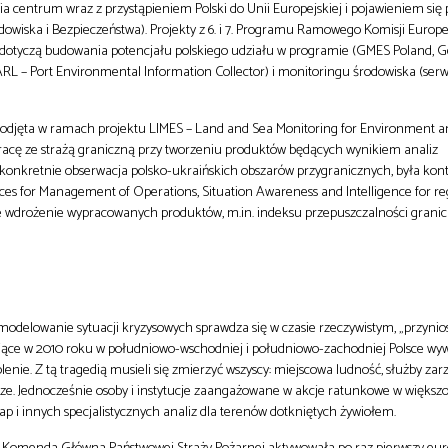
nia centrum wraz z przystąpieniem Polski do Unii Europejskiej i pojawieniem si
owiska i Bezpieczeństwa). Projekty z 6. i 7. Programu Ramowego Komisji Europe
 dotyczą budowania potencjału polskiego udziału w programie (GMES Poland, G
RL – Port Environmental Information Collector) i monitoringu środowiska (se
odjęta w ramach projektu LIMES – Land and Sea Monitoring for Environment an
pracę ze strażą graniczną przy tworzeniu produktów będących wynikiem analiz
 konkretnie obserwacja polsko-ukraińskich obszarów przygranicznych, była k
s for Management of Operations, Situation Awareness and Intelligence for regi
 wdrożenie wypracowanych produktów, m.in. indeksu przepuszczalności granic
 modelowanie sytuacji kryzysowych sprawdza się w czasie rzeczywistym, „przyni
ące w 2010 roku w południowo-wschodniej i południowo-zachodniej Polsce wy
olenie. Z tą tragedią musieli się zmierzyć wszyscy: miejscowa ludność, służby za
ze. Jednocześnie osoby i instytucje zaangażowane w akcje ratunkowe w większ
p i innych specjalistycznych analiz dla terenów dotkniętych żywiołem.