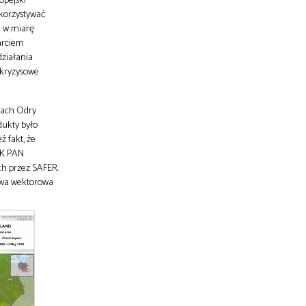
opejski
korzystywać
i w miarę
parciem
ziałania
 kryzysowe
nach Odry
dukty było
ż fakt, że
BK PAN
ch przez SAFER.
twa wektorowa