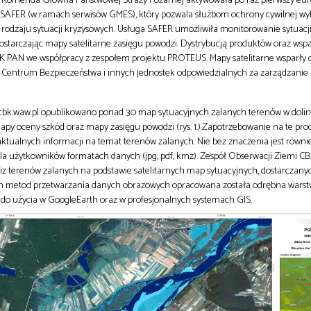
 Komenda Główna Państwowej Straży Pożarnej aktywowała po raz pierwszy eur
 SAFER (w ramach serwisów GMES), który pozwala służbom ochrony cywilnej wy
o rodzaju sytuacji kryzysowych. Usługa SAFER umożliwiła monitorowanie sytuacj
 dostarczając mapy satelitarne zasięgu powodzi. Dystrybucją produktów oraz ws
K PAN we współpracy z zespołem projektu PROTEUS. Mapy satelitarne wsparły d
entrum Bezpieczeństwa i innych jednostek odpowiedzialnych za zarządzanie
.cbk.waw.pl opublikowano ponad 30 map sytuacyjnych zalanych terenów w doli
py oceny szkód oraz mapy zasięgu powodzi (rys. 1.).Zapotrzebowanie na te pro
aktualnych informacji na temat terenów zalanych. Nie bez znaczenia jest równie
la użytkowników formatach danych (jpg, pdf, kmz). Zespół Obserwacji Ziemi C
z terenów zalanych na podstawie satelitarnych map sytuacyjnych, dostarczany
h metod przetwarzania danych obrazowych opracowana została odrębna wars
 do użycia w GoogleEarth oraz w profesjonalnych systemach GIS.