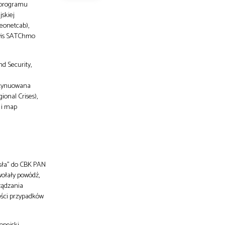
ę programu
jskiej
eonetcab),
rwis SATChmo
d Security,
ontynuowana
onal Crises),
 i map
osła” do CBK PAN
wołały powódź,
rządzania
ości przypadków