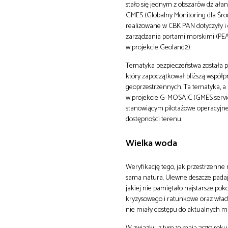
stało się jednym z obszarów działa
GMES (Globalny Monitoring dla Środ
realizowane w CBK PAN dotyczyły i
zarządzania portami morskimi (PEA
w projekcie Geoland2).
Tematyka bezpieczeństwa została p
który zapoczątkował bliższą współ
geoprzestrzennych. Ta tematyka, a
w projekcie G-MOSAIC (GMES service
stanowiącym pilotażowe operacyjne
dostępności terenu.
Wielka woda
Weryfikację tego, jak przestrzenne
sama natura. Ulewne deszcze padaj
jakiej nie pamiętało najstarsze pok
kryzysowego i ratunkowe oraz wład
nie miały dostępu do aktualnych ma