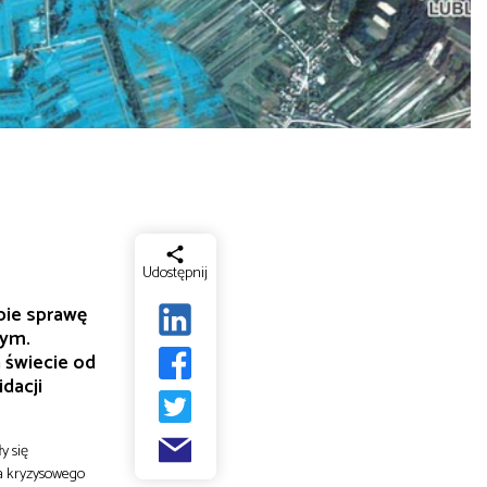
Udostępnij
obie sprawę
wym.
 świecie od
dacji
y się
a kryzysowego