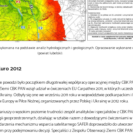
wykonana na podstawie analiz hydrologicznych i geologicznych. Opracowanie wykonane
(powiat lubelski).
Euro 2012
ie powodzi było początkiem długotrwałej współpracy operacyjnej między CBK P
Ziemi CBK PAN wziął udział w ćwiczeniach EU Carpathex 2011, w których uczest
i Ukrainy. Odbyły się one we wrześniu 2011 roku w województwie podkarpackim i 
 Europy w Piłce Nożnej, organizowanych przez Polskę i Ukrainę w 2012 roku.
riuszy o wysokim poziomie trudności zespół analityków i specjalistów z CBK P
ii geoprzestrzennych, działając w sztabie razem z dowodzącymi ćwiczeniami w d
darzenia mechanizmu wsparcia satelitarnego SAFER doprowadziło do utworze
m przy podejmowaniu decyzji. Specjaliści z Zespołu Obserwacji Ziemi CBK PAN 