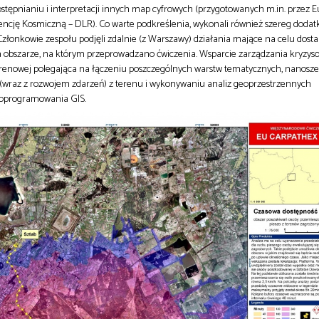
stępnianiu i interpretacji innych map cyfrowych (przygotowanych m.in. przez
encję Kosmiczną – DLR). Co warte podkreślenia, wykonali również szereg dodat
Członkowie zespołu podjęli zdalnie (z Warszawy) działania mające na celu dos
 obszarze, na którym przeprowadzano ćwiczenia. Wsparcie zarządzania kryzy
 terenowej polegająca na łączeniu poszczególnych warstw tematycznych, nanosz
 (wraz z rozwojem zdarzeń) z terenu i wykonywaniu analiz geoprzestrzennych
 oprogramowania GIS.