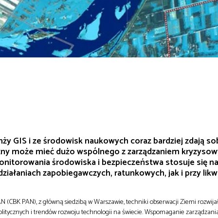
ranży GIS i ze środowisk naukowych coraz bardziej zdają s
czny może mieć dużo wspólnego z zarządzaniem kryzyso
nitorowania środowiska i bezpieczeństwa stosuje się na
ziałaniach zapobiegawczych, ratunkowych, jak i przy likwi
CBK PAN), z główną siedzibą w Warszawie, techniki obserwacji Ziemi rozwijał
itycznych i trendów rozwoju technologii na świecie. Wspomaganie zarządzani