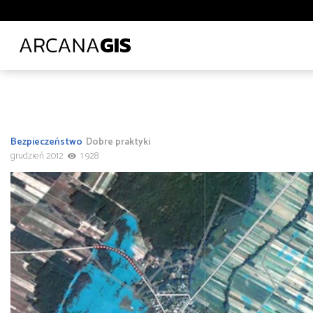
Biblioteki i muzea
Ciepłownictwo
Energetyka
E
Leśnictwo
Logistyka
Lotnictwo
Ochrona środo
Transport lądowy
Uczelnie wyższe
Wod-kan
Z
Administracja
Administracja
Architektura, inżynieria i budownictwo
Bezpieczeństwo
Dobre praktyki
Polecane tematy
Środowisko
Technologia
Tra
grudzień 2012
1 928
Transport
Infrastruktura i telekomunikacja
od
do