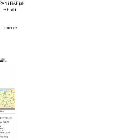
PAN i PIAP jak
itechniki
cją niecek