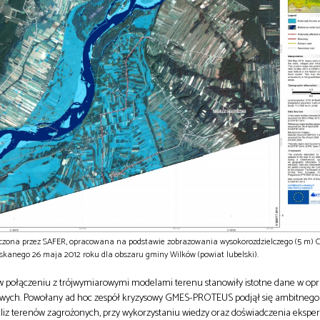
arczona przez SAFER, opracowana na podstawie zobrazowania wysokorozdzielczego (5 m
skanego 26 maja 2012 roku dla obszaru gminy Wilków (powiat lubelski).
połączeniu z trójwymiarowymi modelami terenu stanowiły istotne dane w o
ch. Powołany ad hoc zespół kryzysowy GMES-PROTEUS podjął się ambitnego
iz terenów zagrożonych, przy wykorzystaniu wiedzy oraz doświadczenia eksper