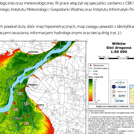
logicznej oraz meteorologicznej. W prace włączyli się specjaliści zarówno z CBK 
nego, Instytutu Meteorologii i Gospodarki Wodnej oraz Instytutu Informatyki Pol
ch powstał duży zbiór map hipsometrycznych, map zasięgu powodzi z identyfika
mi osuszania, informacjami hydrologicznymi oraz siecią dróg (rys. 2.).