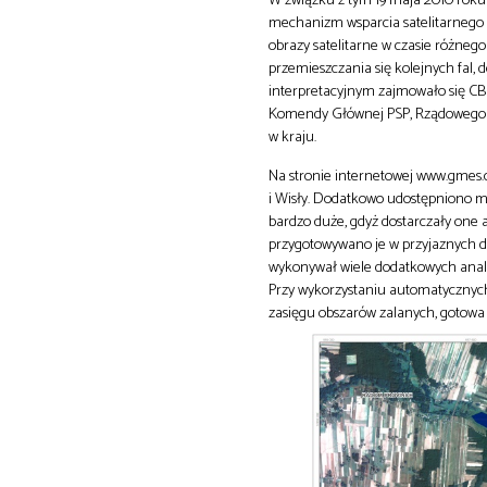
W związku z tym 19 maja 2010 roku
mechanizm wsparcia satelitarnego
obrazy satelitarne w czasie różneg
przemieszczania się kolejnych fal,
interpretacyjnym zajmowało się CB
Komendy Głównej PSP, Rządowego C
w kraju.
Na stronie internetowej www.gmes
i Wisły. Dodatkowo udostępniono ma
bardzo duże, gdyż dostarczały one 
przygotowywano je w przyjaznych d
wykonywał wiele dodatkowych anali
Przy wykorzystaniu automatycznyc
zasięgu obszarów zalanych, gotowa