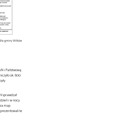
 dla gminy Wilków
AN i Państwową
niczyło ok. 800
były
AN sprawdzał
zień i w nocy.
nia map
prezentowali te