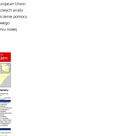
 European Union
kowych analiz
tarczenie pomocy
sowego
eniu nowej