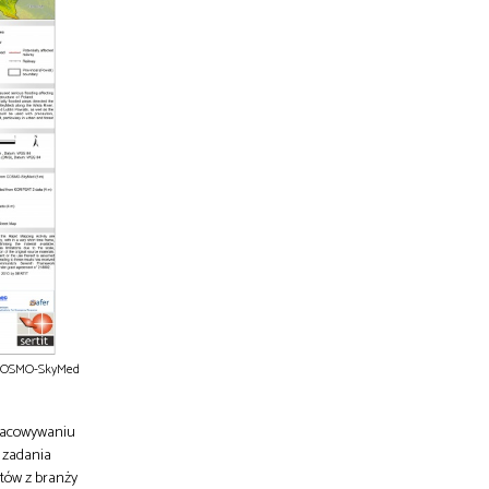
) COSMO-SkyMed
pracowywaniu
 zadania
tów z branży