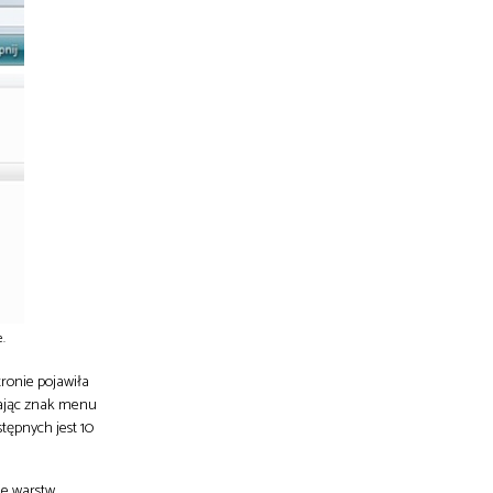
.
tronie pojawiła
ikając znak menu
tępnych jest 10
ie warstw