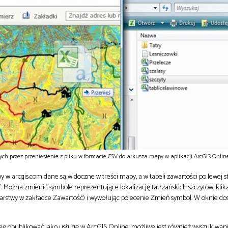
ch przez przeniesienie z pliku w formacie CSV do arkusza mapy w aplikacji ArcGIS Online
 w arcgis.com dane są widoczne w treści mapy, a w tabeli zawartości po lewej s
”. Można zmienić symbole reprezentujące lokalizację tatrzańskich szczytów, kl
arstwy w zakładce Zawartość) i wywołując polecenie Zmień symbol. W oknie dos
się opublikować jako usługę w ArcGIS Online, możliwe jest również wyszukiwan