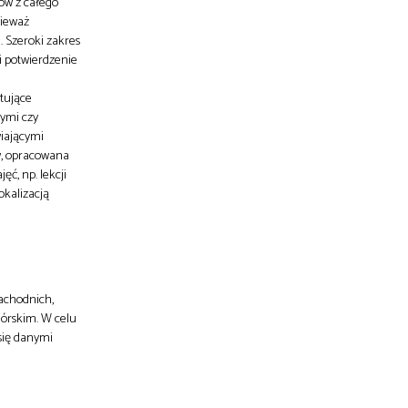
ów z całego
nieważ
. Szeroki zakres
i potwierdzenie
tujące
ymi czy
iającymi
w, opracowana
ć, np. lekcji
okalizacją
Zachodnich,
górskim. W celu
się danymi