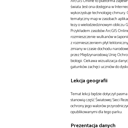
ArcGIS Online to platforma zapewn
świata. Jest ona dostępna w Inter
wykorzystuje technologię chmury. O
tematyczny map w zasobach aplikacj
tezy o wielodziedzinowym obliczu G
Przykładem zasobów ArcGIS Online, 
rozmieszczenie wulkanów w Japoni
z rozmieszczeniem płyt tektonicz
zmiany w czasie dochodu narodowe
przez Międzynarodową Unię Ochrony 
biologii. Ciekawa wizualizacja dan
gatunków zachęci uczniów do dyskus
Lekcja geografii
Temat lekcji będzie dotyczył pasma
stanowią część Światowej Sieci Rez
ochrony jego walorów przyrodniczy
opublikowanymi dla tego parku.
Prezentacja danych