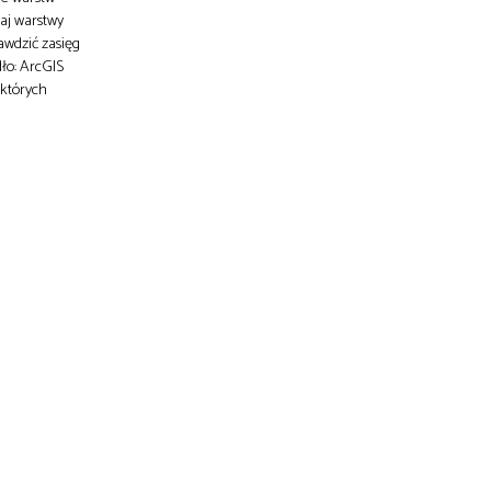
kaj warstwy
awdzić zasięg
ło: ArcGIS
 których