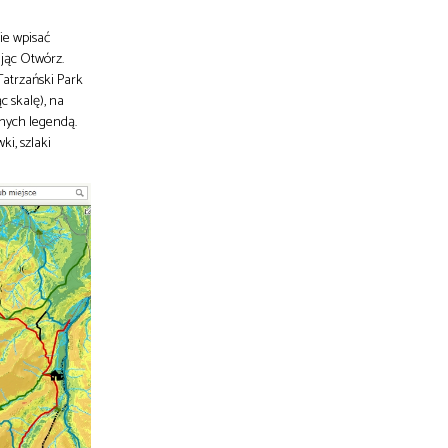
ie wpisać
jąc Otwórz.
atrzański Park
c skalę), na
onych legendą.
ki, szlaki