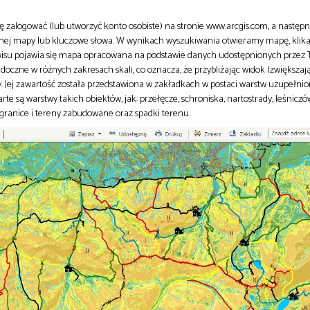
 zalogować (lub utworzyć konto osobiste) na stronie www.arcgis.com, a następn
tnej mapy lub kluczowe słowa. W wynikach wyszukiwania otwieramy mapę, klika
isu pojawia się mapa opracowana na podstawie danych udostępnionych przez T
doczne w różnych zakresach skali, co oznacza, że przybliżając widok (zwiększają
y. Jej zawartość została przedstawiona w zakładkach w postaci warstw uzupełni
 są warstwy takich obiektów, jak: przełęcze, schroniska, nartostrady, leśniczów
e, granice i tereny zabudowane oraz spadki terenu.