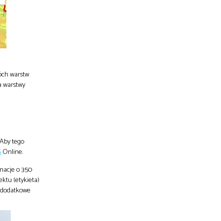
óch warstw
a warstwy
 Aby tego
S
Online.
macje o 350
ktu (etykieta)
ć dodatkowe