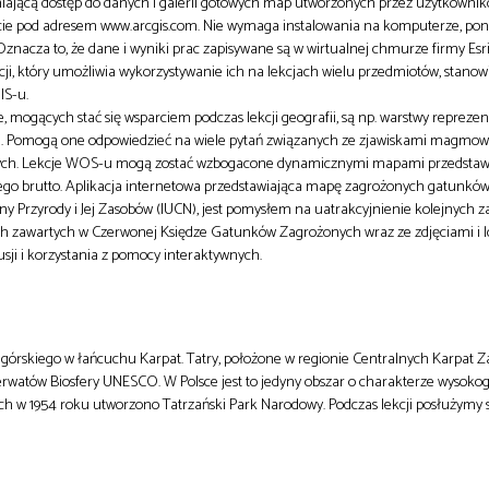
iającą dostęp do danych i galerii gotowych map utworzonych przez użytkownik
necie pod adresem www.arcgis.com. Nie wymaga instalowania na komputerze, po
znacza to, że dane i wyniki prac zapisywane są w wirtualnej chmurze firmy Esri
i, który umożliwia wykorzystywanie ich na lekcjach wielu przedmiotów, stanow
IS-u.
mogących stać się wsparciem podczas lekcji geografii, są np. warstwy reprezen
i. Pomogą one odpowiedzieć na wiele pytań związanych ze zjawiskami magmow
nych. Lekcje WOS-u mogą zostać wzbogacone dynamicznymi mapami przedstaw
go brutto. Aplikacja internetowa przedstawiająca mapę zagrożonych gatunkó
Przyrody i Jej Zasobów (IUCN), jest pomysłem na uatrakcyjnienie kolejnych zaję
ych zawartych w Czerwonej Księdze Gatunków Zagrożonych wraz ze zdjęciami i l
ji i korzystania z pomocy interaktywnych.
 górskiego w łańcuchu Karpat. Tatry, położone w regionie Centralnych Karpat 
erwatów Biosfery UNESCO. W Polsce jest to jedyny obszar o charakterze wysoko
ch w 1954 roku utworzono Tatrzański Park Narodowy. Podczas lekcji posłużymy 