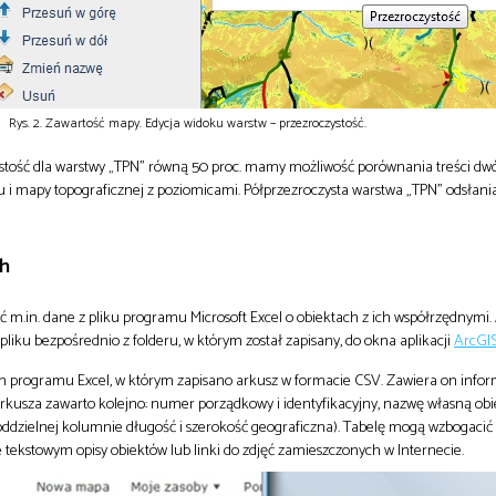
Rys. 2. Zawartość mapy. Edycja widoku warstw – przezroczystość.
ystość dla warstwy „TPN” równą 50 proc. mamy możliwość porównania treści dw
 i mapy topograficznej z poziomicami. Półprzezroczysta warstwa „TPN” odsłani
h
m.in. dane z pliku programu Microsoft Excel o obiektach z ich współrzędnymi.
liku bezpośrednio z folderu, w którym został zapisany, do okna aplikacji
ArcGI
em programu Excel, w którym zapisano arkusz w formacie CSV. Zawiera on infor
kusza zawarto kolejno: numer porządkowy i identyfikacyjny, nazwę własną obie
oddzielnej kolumnie długość i szerokość geograficzna). Tabelę mogą wzbogaci
 tekstowym opisy obiektów lub linki do zdjęć zamieszczonych w Internecie.