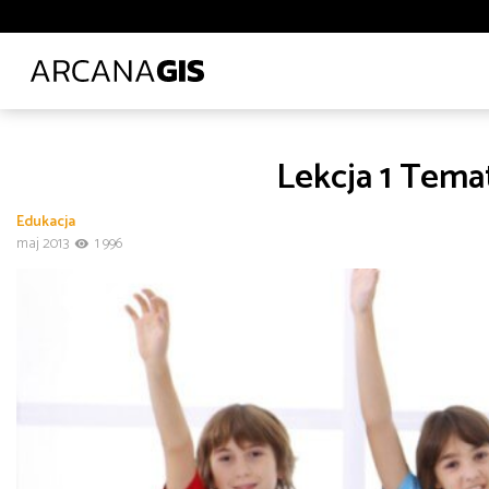
Biblioteki i muzea
Ciepłownictwo
Energetyka
E
Leśnictwo
Logistyka
Lotnictwo
Ochrona środo
Transport lądowy
Uczelnie wyższe
Wod-kan
Z
Lekcja 1 Tema
Administracja
Administracja
Architektura, inżynieria i budownictwo
Edukacja
Polecane tematy
Środowisko
Technologia
Tra
maj 2013
1 996
Transport
Infrastruktura i telekomunikacja
od
do