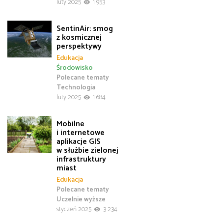
luty 2025
1 953
SentinAir: smog
z kosmicznej
perspektywy
Edukacja
Środowisko
Polecane tematy
Technologia
luty 2025
1 684
Mobilne
i internetowe
aplikacje GIS
w służbie zielonej
infrastruktury
miast
Edukacja
Polecane tematy
Uczelnie wyższe
styczeń 2025
3 234