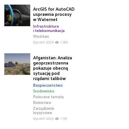
ArcGIS for AutoCAD
usprawnia procesy
w Waternet
Infrastruktura
i telekomunikacja
Wod-kan
styczeń 2025
1 365
Afganistan: Analiza
geoprzestrzenna
pokazuje obecną
sytuację pod
rządami talibów
Bezpieczeństwo
Środowisko
Polecane tematy
Rolnictwo
Zarządzanie
kryzysowe
styczeń 2025
1 791