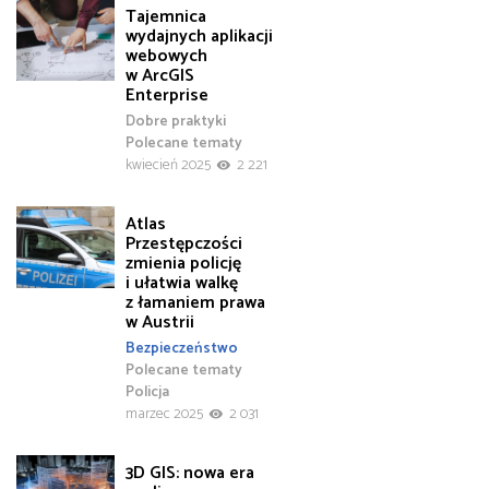
Tajemnica
wydajnych aplikacji
webowych
w ArcGIS
Enterprise
Dobre praktyki
Polecane tematy
kwiecień 2025
2 221
Atlas
Przestępczości
zmienia policję
i ułatwia walkę
z łamaniem prawa
w Austrii
Bezpieczeństwo
Polecane tematy
Policja
marzec 2025
2 031
3D GIS: nowa era