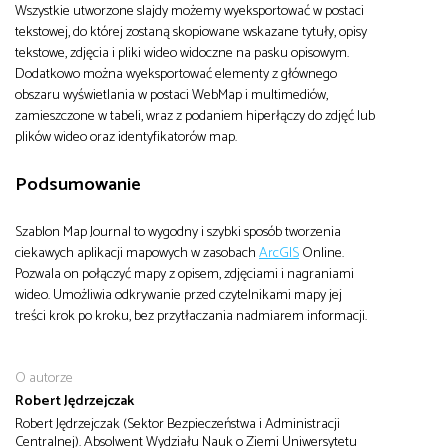
Wszystkie utworzone slajdy możemy wyeksportować w postaci
tekstowej, do której zostaną skopiowane wskazane tytuły, opisy
tekstowe, zdjęcia i pliki wideo widoczne na pasku opisowym.
Dodatkowo można wyeksportować elementy z głównego
obszaru wyświetlania w postaci WebMap i multimediów,
zamieszczone w tabeli, wraz z podaniem hiperłączy do zdjęć lub
plików wideo oraz identyfikatorów map.
Podsumowanie
Szablon Map Journal to wygodny i szybki sposób tworzenia
ciekawych aplikacji mapowych w zasobach
ArcGIS
Online.
Pozwala on połączyć mapy z opisem, zdjęciami i nagraniami
wideo. Umożliwia odkrywanie przed czytelnikami mapy jej
treści krok po kroku, bez przytłaczania nadmiarem informacji.
O autorze
Robert Jędrzejczak
Robert Jędrzejczak (Sektor Bezpieczeństwa i Administracji
Centralnej). Absolwent Wydziału Nauk o Ziemi Uniwersytetu