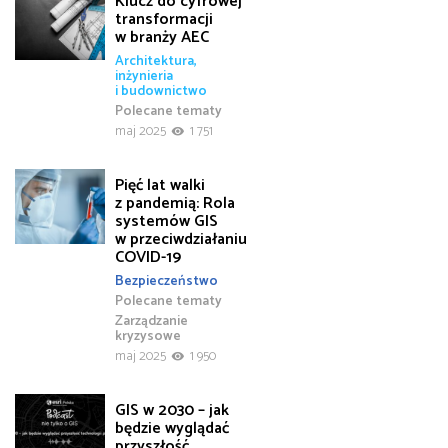
Klucz do cyfrowej
transformacji
w branży AEC
Architektura,
inżynieria
i budownictwo
Polecane tematy
maj 2025
1 751
Pięć lat walki
z pandemią: Rola
systemów GIS
w przeciwdziałaniu
COVID-19
Bezpieczeństwo
Polecane tematy
Zarządzanie
kryzysowe
maj 2025
1 950
GIS w 2030 – jak
będzie wyglądać
przyszłość