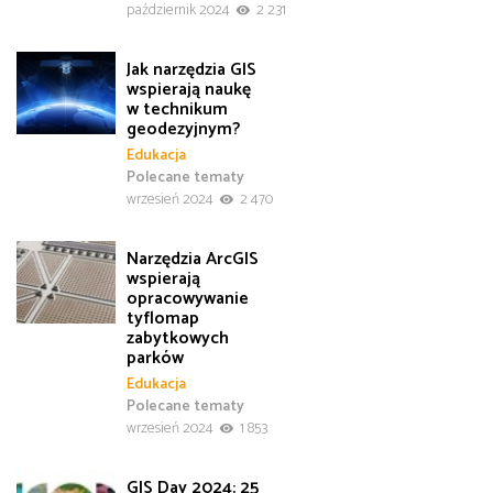
październik 2024
2 231
Jak narzędzia GIS
wspierają naukę
w technikum
geodezyjnym?
Edukacja
Polecane tematy
wrzesień 2024
2 470
Narzędzia ArcGIS
wspierają
opracowywanie
tyflomap
zabytkowych
parków
Edukacja
Polecane tematy
wrzesień 2024
1 853
GIS Day 2024: 25