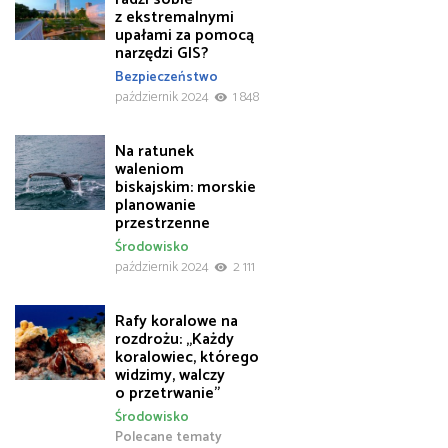
z ekstremalnymi
upałami za pomocą
narzędzi GIS?
Bezpieczeństwo
październik 2024
1 848
Na ratunek
waleniom
biskajskim: morskie
planowanie
przestrzenne
Środowisko
październik 2024
2 111
Rafy koralowe na
rozdrożu: „Każdy
koralowiec, którego
widzimy, walczy
o przetrwanie”
Środowisko
Polecane tematy