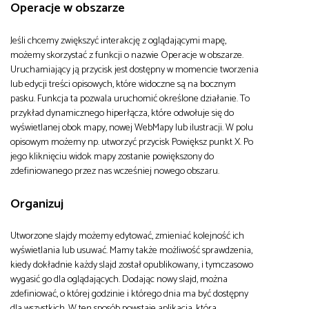
Operacje w obszarze
Jeśli chcemy zwiększyć interakcję z oglądającymi mapę,
możemy skorzystać z funkcji o nazwie Operacje w obszarze.
Uruchamiający ją przycisk jest dostępny w momencie tworzenia
lub edycji treści opisowych, które widoczne są na bocznym
pasku. Funkcja ta pozwala uruchomić określone działanie. To
przykład dynamicznego hiperłącza, które odwołuje się do
wyświetlanej obok mapy, nowej WebMapy lub ilustracji. W polu
opisowym możemy np. utworzyć przycisk Powiększ punkt X. Po
jego kliknięciu widok mapy zostanie powiększony do
zdefiniowanego przez nas wcześniej nowego obszaru.
Organizuj
Utworzone slajdy możemy edytować, zmieniać kolejność ich
wyświetlania lub usuwać. Mamy także możliwość sprawdzenia,
kiedy dokładnie każdy slajd został opublikowany, i tymczasowo
wygasić go dla oglądających. Dodając nowy slajd, można
zdefiniować, o której godzinie i którego dnia ma być dostępny
dla wszystkich. W ten sposób powstaje aplikacja, która