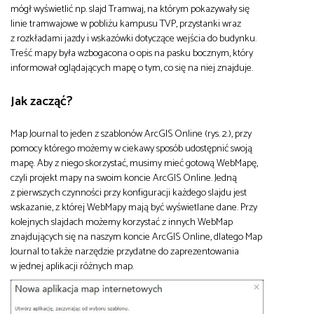
mógł wyświetlić np. slajd Tramwaj, na którym pokazywały się
linie tramwajowe w pobliżu kampusu TVP, przystanki wraz
z rozkładami jazdy i wskazówki dotyczące wejścia do budynku.
Treść mapy była wzbogacona o opis na pasku bocznym, który
informował oglądających mapę o tym, co się na niej znajduje.
Jak zacząć?
Map Journal to jeden z szablonów ArcGIS Online (rys. 2.), przy
pomocy którego możemy w ciekawy sposób udostępnić swoją
mapę. Aby z niego skorzystać, musimy mieć gotową WebMapę,
czyli projekt mapy na swoim koncie ArcGIS Online. Jedną
z pierwszych czynności przy konfiguracji każdego slajdu jest
wskazanie, z której WebMapy mają być wyświetlane dane. Przy
kolejnych slajdach możemy korzystać z innych WebMap
znajdujących się na naszym koncie ArcGIS Online, dlatego Map
Journal to także narzędzie przydatne do zaprezentowania
w jednej aplikacji różnych map.