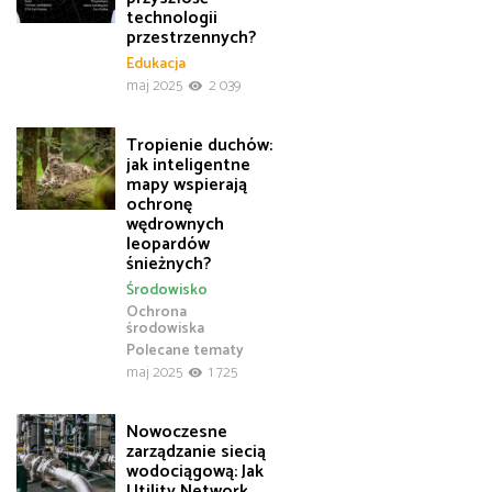
technologii
przestrzennych?
Edukacja
maj 2025
2 039
Tropienie duchów:
jak inteligentne
mapy wspierają
ochronę
wędrownych
leopardów
śnieżnych?
Środowisko
Ochrona
środowiska
Polecane tematy
maj 2025
1 725
Nowoczesne
zarządzanie siecią
wodociągową: Jak
Utility Network