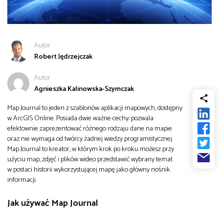
od
Biznes
do
Infrastruktura i telekomunikacja
Autor
Robert Jędrzejczak
Turystyka i rekreacja
Autor
Agnieszka Kalinowska-Szymczak
Architektura, inżynieria i budownictwo
Map Journal to jeden z szablonów aplikacji mapowych, dostępny
w ArcGIS Online. Posiada dwie ważne cechy: pozwala
efektownie zaprezentować różnego rodzaju dane na mapie
oraz nie wymaga od twórcy żadnej wiedzy programistycznej.
Map Journal to kreator, w którym krok po kroku możesz przy
użyciu map, zdjęć i plików wideo przedstawić wybrany temat
w postaci historii wykorzystującej mapę jako główny nośnik
informacji.
Jak używać Map Journal