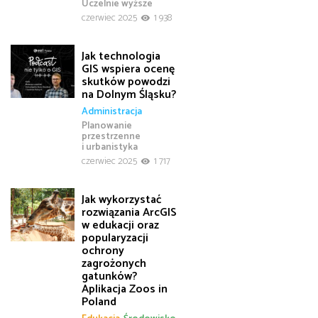
Uczelnie wyższe
czerwiec 2025
1 938
Jak technologia
GIS wspiera ocenę
skutków powodzi
na Dolnym Śląsku?
Administracja
Planowanie
przestrzenne
i urbanistyka
czerwiec 2025
1 717
Jak wykorzystać
rozwiązania ArcGIS
w edukacji oraz
popularyzacji
ochrony
zagrożonych
gatunków?
Aplikacja Zoos in
Poland