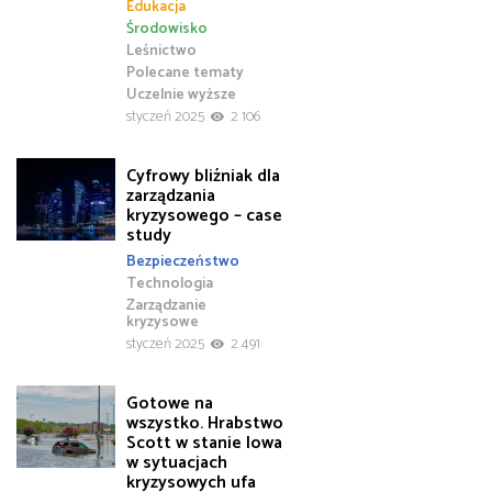
Edukacja
Środowisko
Leśnictwo
Polecane tematy
Uczelnie wyższe
styczeń 2025
2 106
Cyfrowy bliźniak dla
zarządzania
kryzysowego – case
study
Bezpieczeństwo
Technologia
Zarządzanie
kryzysowe
styczeń 2025
2 491
Gotowe na
wszystko. Hrabstwo
Scott w stanie Iowa
w sytuacjach
kryzysowych ufa