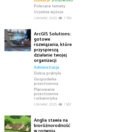
Edukacja
Środowisko
Polecane tematy
Uczelnie wyższe
czerwiec 2025
1 760
ArcGIS Solutions:
gotowe
rozwiązania, które
przyspieszą
działanie twojej
organizacji
Administracja
Dobre praktyki
Gospodarka
przestrzenna
Planowanie
przestrzenne
i urbanistyka
czerwiec 2025
1 567
Anglia stawia na
bioróżnorodność
w rozwoju,