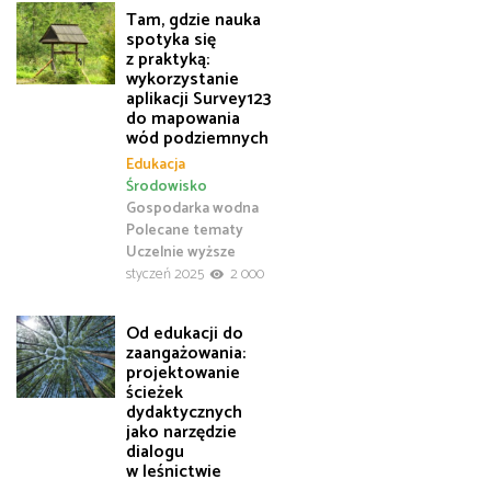
Tam, gdzie nauka
spotyka się
z praktyką:
wykorzystanie
aplikacji Survey123
do mapowania
wód podziemnych
Edukacja
Środowisko
Gospodarka wodna
Polecane tematy
Uczelnie wyższe
styczeń 2025
2 000
Od edukacji do
zaangażowania:
projektowanie
ścieżek
dydaktycznych
jako narzędzie
dialogu
w leśnictwie