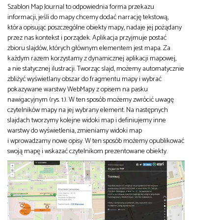
Szablon Map Journal to odpowiednia forma przekazu
informacji, jeśli do mapy chcemy dodać narrację tekstową,
która opisując poszczególne obiekty mapy, nadaje jej pożądany
przez nas kontekst i porządek. Aplikacja przyjmuje postać
zbioru slajdów, których głównym elementem jest mapa. Za
każdym razem korzystamy z dynamicznej aplikacji mapowej,
a nie statycznej ilustracji. Tworząc slajd, możemy automatycznie
zbliżyć wyświetlany obszar do fragmentu mapy i wybrać
pokazywane warstwy WebMapy z opisem na pasku
nawigacyjnym (rys. 1.). W ten sposób możemy zwrócić uwagę
czytelników mapy na jej wybrany element. Na następnych
slajdach tworzymy kolejne widoki map i definiujemy inne
warstwy do wyświetlenia, zmieniamy widoki map
i wprowadzamy nowe opisy. W ten sposób możemy opublikować
swoją mapę i wskazać czytelnikom prezentowane obiekty.