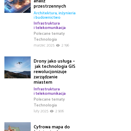
analiz
przestrzennych
Architektura, inżynieria
i budownictwo
Infrastruktura
i telekomunikacja
Polecane tematy
Technologia
marzec 2025
2 196
Drony jako usługa –
jak technologia GIS
rewolucjonizuje
zarządzanie
miastem
Infrastruktura
i telekomunikacja
Polecane tematy
Technologia
luty 2025
2 906
Cyfrowa mapa do