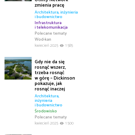
zmienia pracę
Architektura, inżynieria
i budownictwo
Infrastruktura
i telekomunikacja
Polecane tematy
Wod-kan
kwiecień 2025
1 585
Gdy nie da się
rosnąć wszerz,
trzeba rosnąć
w górę – Dickinson
pokazuje, jak
rosnąć inaczej
Architektura,
inżynieria
i budownictwo
Środowisko
Polecane tematy
kwiecień 2025
1 500