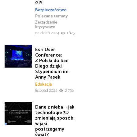
GIS
Bezpieczeństwo
Polecane tematy
Zarządzanie
kryzysowe
grudzień 2024
1 825
Esri User
Conference:
Z Polski do San
Diego dzięki
Stypendium im.
Anny Pasek
Edukacja
listopad 2024
2 706
Dane z nieba — jak
technologie 3D
zmieniają sposób,
w jaki
postrzegamy
świat?