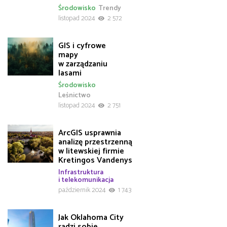
Środowisko
Trendy
listopad 2024
2 572
GIS i cyfrowe
mapy
w zarządzaniu
lasami
Środowisko
Leśnictwo
listopad 2024
2 751
ArcGIS usprawnia
analizę przestrzenną
w litewskiej firmie
Kretingos Vandenys
Infrastruktura
i telekomunikacja
październik 2024
1 743
Jak Oklahoma City
radzi sobie