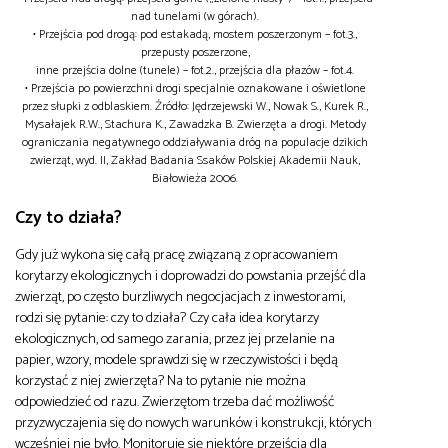
nad tunelami (w górach).
• Przejścia pod drogą: pod estakadą, mostem poszerzonym – fot.3.,
przepusty poszerzone,
inne przejścia dolne (tunele) – fot.2., przejścia dla płazów – fot.4.
• Przejścia po powierzchni drogi specjalnie oznakowane i oświetlone
przez słupki z odblaskiem. Źródło: Jędrzejewski W., Nowak S., Kurek R.,
Mysałajek R.W., Stachura K., Zawadzka B. Zwierzęta a drogi. Metody
ograniczania negatywnego oddziaływania dróg na populacje dzikich
zwierząt, wyd. II, Zakład Badania Ssaków Polskiej Akademii Nauk,
Białowieża 2006.
Czy to działa?
Gdy już wykona się całą pracę związaną z opracowaniem
korytarzy ekologicznych i doprowadzi do powstania przejść dla
zwierząt, po często burzliwych negocjacjach z inwestorami,
rodzi się pytanie: czy to działa? Czy cała idea korytarzy
ekologicznych, od samego zarania, przez jej przelanie na
papier, wzory, modele sprawdzi się w rzeczywistości i będą
korzystać z niej zwierzęta? Na to pytanie nie można
odpowiedzieć od razu. Zwierzętom trzeba dać możliwość
przyzwyczajenia się do nowych warunków i konstrukcji, których
wcześniej nie było. Monitoruje się niektóre przejścia dla