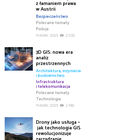
z łamaniem prawa
w Austrii
Bezpieczeństwo
Polecane tematy
Policja
marzec 2025
2 032
3D GIS: nowa era
analiz
przestrzennych
Architektura, inżynieria
i budownictwo
Infrastruktura
i telekomunikacja
Polecane tematy
Technologia
marzec 2025
2 199
Drony jako usługa –
jak technologia GIS
rewolucjonizuje
zarządzanie