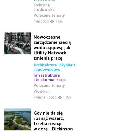
Ochrona
środowiska
Polecane tematy
maj 2025
1 726
Nowoczesne
zarządzanie siecią
wodociągową: Jak
Utility Network
zmienia pracę
Architektura, inżynieria
i budownictwo
Infrastruktura
i telekomunikacja
Polecane tematy
Wod-kan
kwiecień 2025
1 586
Gdy nie da się
rosnąć wszerz,
trzeba rosnąć
w górę – Dickinson