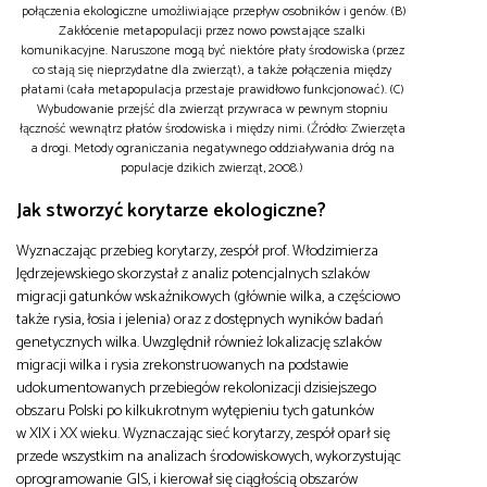
połączenia ekologiczne umożliwiające przepływ osobników i genów. (B)
Zakłócenie metapopulacji przez nowo powstające szalki
komunikacyjne. Naruszone mogą być niektóre płaty środowiska (przez
co stają się nieprzydatne dla zwierząt), a także połączenia między
płatami (cała metapopulacja przestaje prawidłowo funkcjonować). (C)
Wybudowanie przejść dla zwierząt przywraca w pewnym stopniu
łączność wewnątrz płatów środowiska i między nimi. (Źródło: Zwierzęta
a drogi. Metody ograniczania negatywnego oddziaływania dróg na
populacje dzikich zwierząt, 2008.)
Jak stworzyć korytarze ekologiczne?
Wyznaczając przebieg korytarzy, zespół prof. Włodzimierza
Jędrzejewskiego skorzystał z analiz potencjalnych szlaków
migracji gatunków wskaźnikowych (głównie wilka, a częściowo
także rysia, łosia i jelenia) oraz z dostępnych wyników badań
genetycznych wilka. Uwzględnił również lokalizację szlaków
migracji wilka i rysia zrekonstruowanych na podstawie
udokumentowanych przebiegów rekolonizacji dzisiejszego
obszaru Polski po kilkukrotnym wytępieniu tych gatunków
w XIX i XX wieku. Wyznaczając sieć korytarzy, zespół oparł się
przede wszystkim na analizach środowiskowych, wykorzystując
oprogramowanie GIS, i kierował się ciągłością obszarów