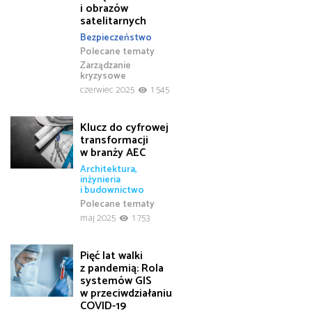
i obrazów
satelitarnych
Bezpieczeństwo
Polecane tematy
Zarządzanie
kryzysowe
czerwiec 2025
1 545
Klucz do cyfrowej
transformacji
w branży AEC
Architektura,
inżynieria
i budownictwo
Polecane tematy
maj 2025
1 753
Pięć lat walki
z pandemią: Rola
systemów GIS
w przeciwdziałaniu
COVID-19