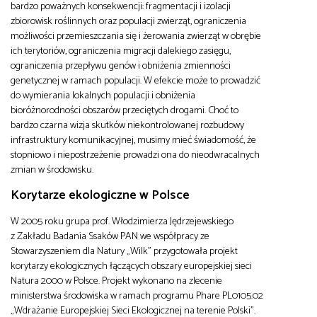
bardzo poważnych konsekwencji: fragmentacji i izolacji
zbiorowisk roślinnych oraz populacji zwierząt, ograniczenia
możliwości przemieszczania się i żerowania zwierząt w obrębie
ich terytoriów, ograniczenia migracji dalekiego zasięgu,
ograniczenia przepływu genów i obniżenia zmienności
genetycznej w ramach populacji. W efekcie może to prowadzić
do wymierania lokalnych populacji i obniżenia
bioróżnorodności obszarów przeciętych drogami. Choć to
bardzo czarna wizja skutków niekontrolowanej rozbudowy
infrastruktury komunikacyjnej, musimy mieć świadomość, że
stopniowo i niepostrzeżenie prowadzi ona do nieodwracalnych
zmian w środowisku.
Korytarze ekologiczne w Polsce
W 2005 roku grupa prof. Włodzimierza Jędrzejewskiego
z Zakładu Badania Ssaków PAN we współpracy ze
Stowarzyszeniem dla Natury „Wilk” przygotowała projekt
korytarzy ekologicznych łączących obszary europejskiej sieci
Natura 2000 w Polsce. Projekt wykonano na zlecenie
ministerstwa środowiska w ramach programu Phare PL0105.02
„Wdrażanie Europejskiej Sieci Ekologicznej na terenie Polski”.