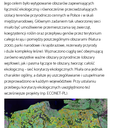
Jego celem było wytypowanie obszarów zapewniających
łączność ekologiczną i równocześnie przeciwdziałających
izolacji terenów przyrodniczo cennych w Polsce i w skali
międzynarodowej. Głównym zadaniem tak utworzonej sieci
miało być umożliwienie przemieszczania się zwierząt,
koegzystencji roślin oraz przepływu genów przez terytorium
całego kraju i pomiędzy poszczególnymi obszarami (Natura
2000, parki narodowe i krajobrazowe, rezerwaty przyrody
i duże kompleksy leśne). Wyznaczono ciągłą sieć obejmującą
zarówno wszystkie ważne obszary przyrodnicze (obszary
węzłowe), jak i pasma łączące te obszary, tworząc całość
ekologiczną – sieć korytarzy ekologicznych. Miała ona jednak
charakter ogólny, a dalsze jej uszczegóławianie i uzupełnianie
przeprowadzono w każdym województwie. Przy ustalaniu
przebiegu korytarzy ekologicznych uwzględniono też
wcześniejsze projekty (np. ECONET-PL).