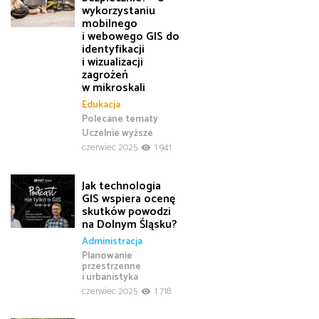
wykorzystaniu
mobilnego
i webowego GIS do
identyfikacji
i wizualizacji
zagrożeń
w mikroskali
Edukacja
Polecane tematy
Uczelnie wyższe
czerwiec 2025
1 941
Jak technologia
GIS wspiera ocenę
skutków powodzi
na Dolnym Śląsku?
Administracja
Planowanie
przestrzenne
i urbanistyka
czerwiec 2025
1 718