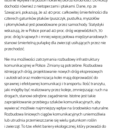
istotnie wpływa na poziom lokalnej bioróżnorodności. Do kolizji
dochodzi również z nietoperzami i ptakami. Dane, np. ze
Szwajcarii, pokazują, że aż 40 proc. całkowitej śmiertelności dla
czterech gatunków ptaków (puszczyk, pustułka, myszołów
i płomykówka) jest powodowane przez samochody. Statystyki
wskazują, że w Polsce ponad 40 proc. dróg wojewódzkich, 70
proc. dróg krajowych i mniej więcej połowa międzynarodowych
stanowi śmiertelną pułapkę dla zwierząt usiłujących przez nie
przechodzić.
Nie ma możliwości zatrzymania rozbudowy infrastruktury
komunikacyjnej w Polsce. Zmiany są potrzebne. Rozbudowa
istniejących dróg, projektowanie nowych dróg ekspresowych
i autostrad oraz modernizacja kolei mają doprowadzić do
sprawnej i efektywnej komunikacji i transportu. Ilość tranzytu,
jaki mógłby być realizowany przez koleje, zmniejszając ruch na
drogach, stanowi odrębne zagadnienie. Istotne jest takie
zaprojektowanie przebiegu szlaków komunikacyjnych, aby
wywierać możliwie najmniejszy wpływ na środowisko naturalne.
Rozbudowa liniowych ciągów komunikacyjnych uniemożliwia
lub utrudnia przemieszczanie się wielu gatunkom roślin
i zwierząt. To tzw. efekt bariery ekologicznej, który prowadzi do