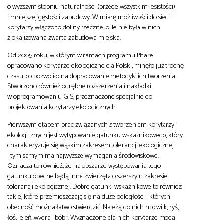
o wyższym stopniu naturalności (przede wszystkim lesistości)
i mniejszej gęstości zabudowy. W miarę możliwości do sieci
korytarzy włączono doliny rzeczne, o ile nie była w nich
zlokalizowana zwarta zabudowa miejska.
Od 2005 roku, w którym w ramach programu Phare
opracowano korytarze ekologiczne dla Polski, minęło już trochę
czasu, co pozwoliło na dopracowanie metodyki ich tworzenia.
Stworzono również odrębne rozszerzenia i nakładki
w oprogramowaniu GIS, przeznaczone specjalnie do
projektowania korytarzy ekologicznych.
Pierwszym etapem prac związanych z tworzeniem korytarzy
ekologicznych jest wytypowanie gatunku wskaźnikowego, który
charakteryzuje się wąskim zakresem tolerancji ekologicznej
i tym samym ma najwyższe wymagania środowiskowe.
Oznacza to również, że na obszarze występowania tego
gatunku obecne będą inne zwierzęta o szerszym zakresie
tolerancji ekologicznej. Dobre gatunki wskaźnikowe to również
takie, które przemieszczają się na duże odległości i których
obecność można łatwo stwierdzić. Należą do nich np.: wilk, ryś,
łoś, jeleń, wydra i bóbr. Wyznaczone dla nich korytarze mogą