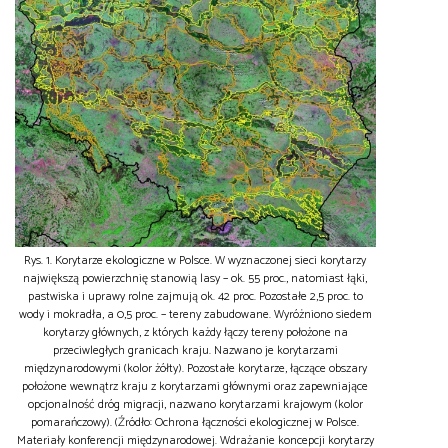
Rys. 1. Korytarze ekologiczne w Polsce. W wyznaczonej sieci korytarzy
największą powierzchnię stanowią lasy – ok. 55 proc., natomiast łąki,
pastwiska i uprawy rolne zajmują ok. 42 proc. Pozostałe 2,5 proc. to
wody i mokradła, a 0,5 proc. – tereny zabudowane. Wyróżniono siedem
korytarzy głównych, z których każdy łączy tereny położone na
przeciwległych granicach kraju. Nazwano je korytarzami
międzynarodowymi (kolor żółty). Pozostałe korytarze, łączące obszary
położone wewnątrz kraju z korytarzami głównymi oraz zapewniające
opcjonalność dróg migracji, nazwano korytarzami krajowym (kolor
pomarańczowy). (Źródło: Ochrona łączności ekologicznej w Polsce.
Materiały konferencji międzynarodowej. Wdrażanie koncepcji korytarzy