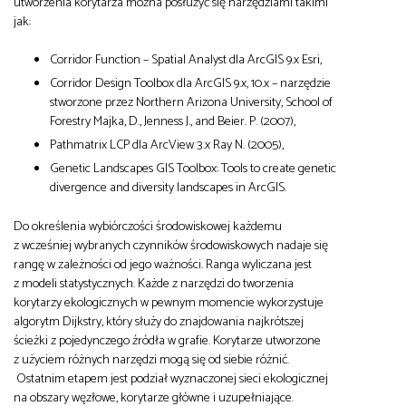
utworzenia korytarza można posłużyć się narzędziami takimi
jak:
Corridor Function – Spatial Analyst dla ArcGIS 9.x Esri,
Corridor Design Toolbox dla ArcGIS 9.x, 10.x – narzędzie
stworzone przez Northern Arizona University, School of
Forestry Majka, D., Jenness J., and Beier. P. (2007),
Pathmatrix LCP dla ArcView 3.x Ray N. (2005),
Genetic Landscapes GIS Toolbox: Tools to create genetic
divergence and diversity landscapes in ArcGIS.
Do określenia wybiórczości środowiskowej każdemu
z wcześniej wybranych czynników środowiskowych nadaje się
rangę w zależności od jego ważności. Ranga wyliczana jest
z modeli statystycznych. Każde z narzędzi do tworzenia
korytarzy ekologicznych w pewnym momencie wykorzystuje
algorytm Dijkstry, który służy do znajdowania najkrótszej
ścieżki z pojedynczego źródła w grafie. Korytarze utworzone
z użyciem różnych narzędzi mogą się od siebie różnić.
Ostatnim etapem jest podział wyznaczonej sieci ekologicznej
na obszary węzłowe, korytarze główne i uzupełniające.