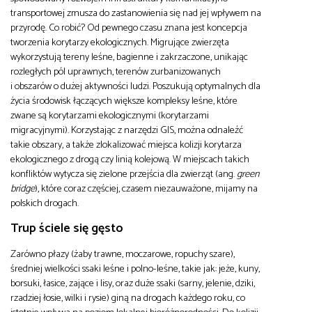
transportowej zmusza do zastanowienia się nad jej wpływem na
przyrodę. Co robić? Od pewnego czasu znana jest koncepcja
tworzenia korytarzy ekologicznych. Migrujące zwierzęta
wykorzystują tereny leśne, bagienne i zakrzaczone, unikając
rozległych pól uprawnych, terenów zurbanizowanych
i obszarów o dużej aktywności ludzi. Poszukują optymalnych dla
życia środowisk łączących większe kompleksy leśne, które
zwane są korytarzami ekologicznymi (korytarzami
migracyjnymi). Korzystając z narzędzi GIS, można odnaleźć
takie obszary, a także zlokalizować miejsca kolizji korytarza
ekologicznego z drogą czy linią kolejową. W miejscach takich
konfliktów wytycza się zielone przejścia dla zwierząt (ang.
green
bridge
), które coraz częściej, czasem niezauważone, mijamy na
polskich drogach.
Trup ściele się gęsto
Zarówno płazy (żaby trawne, moczarowe, ropuchy szare),
średniej wielkości ssaki leśne i polno-leśne, takie jak: jeże, kuny,
borsuki, łasice, zające i lisy, oraz duże ssaki (sarny, jelenie, dziki,
rzadziej łosie, wilki i rysie) giną na drogach każdego roku, co