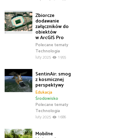
Zbiorcze
dodawanie
załączników do
obiektów
w ArcGIS Pro
Polecane tematy
Technologia
luty 2025
1 955
SentinAir: smog
z kosmicznej
perspektywy
Edukacja
Środowisko
Polecane tematy
Technologia
luty 2025
1 686
Mobilne