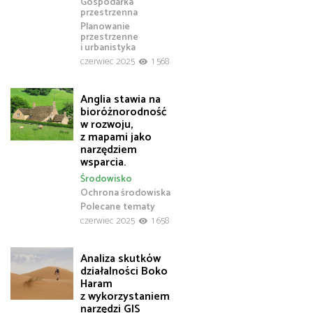
Gospodarka
przestrzenna
Planowanie
przestrzenne
i urbanistyka
czerwiec 2025
1 568
Anglia stawia na
bioróżnorodność
w rozwoju,
z mapami jako
narzędziem
wsparcia.
Środowisko
Ochrona środowiska
Polecane tematy
czerwiec 2025
1 658
Analiza skutków
działalności Boko
Haram
z wykorzystaniem
narzędzi GIS