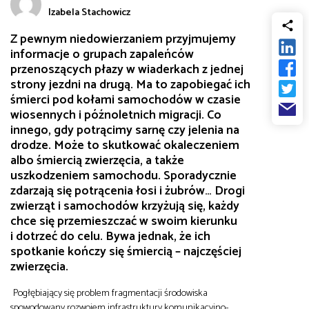
Izabela Stachowicz
od
Biznes
Z pewnym niedowierzaniem przyjmujemy
do
informacje o grupach zapaleńców
Infrastruktura i telekomunikacja
przenoszących płazy w wiaderkach z jednej
strony jezdni na drugą. Ma to zapobiegać ich
śmierci pod kołami samochodów w czasie
Turystyka i rekreacja
wiosennych i późnoletnich migracji. Co
innego, gdy potrącimy sarnę czy jelenia na
drodze. Może to skutkować okaleczeniem
Architektura, inżynieria i budownictwo
albo śmiercią zwierzęcia, a także
uszkodzeniem samochodu. Sporadycznie
zdarzają się potrącenia łosi i żubrów… Drogi
zwierząt i samochodów krzyżują się, każdy
chce się przemieszczać w swoim kierunku
i dotrzeć do celu. Bywa jednak, że ich
spotkanie kończy się śmiercią – najczęściej
zwierzęcia.
Pogłębiający się problem fragmentacji środowiska
spowodowany rozwojem infrastruktury komunikacyjno-