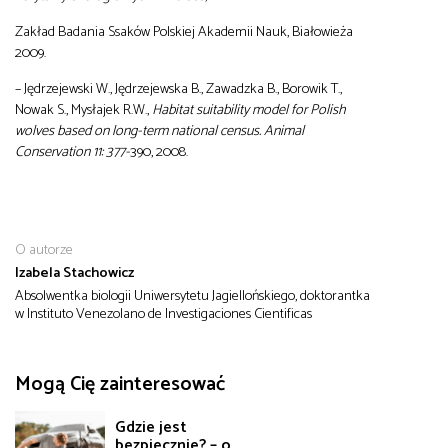
Zakład Badania Ssaków Polskiej Akademii Nauk, Białowieża
2009.
– Jędrzejewski W., Jędrzejewska B., Zawadzka B., Borowik T.,
Nowak S., Mysłajek R.W.,
Habitat suitability model for Polish
wolves based on long-term national census.
Animal
Conservation 11: 377-
390, 2008.
O autorze
Izabela Stachowicz
Absolwentka biologii Uniwersytetu Jagiellońskiego, doktorantka
w Instituto Venezolano de Investigaciones Cientificas
Mogą Cię zainteresować
Gdzie jest
bezpiecznie? – o