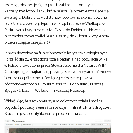
zwierząt, obserwuje się tropy lub zakłada automatyczne
kamery, tzw. fotopułapki, które rejestrują przemieszczające się
zwierzęta. Dobry przykład stanowi poprawnie skonstruowane
przejście dla zwierząt typu most krajobrazowy w Wielkopolskim
Parku Narodowym na drodze E261 koło Dębienka. Można na
nim zaobserwować wilki, jelenie, sarny, dziki, borsuki czy jenoty
przekraczające przejście ( ).
Innych dowodów na funkcjonowanie korytarzy ekologicznych
i przejść dla zwierząt dostarczają badania nad populacją wilka
w Polsce prowadzone przez Stowarzyszenie dla Natury „Wilk”.
Okazuje się, że najbardziej przydają się dwa korytarze północny
i centralno-północny, które łączą największe puszcze
północno-wschodniej Polski z Borami Tucholskimi, Puszczą
Bydgoską, Lasami Wałeckimi i Puszczą Notecką.
Widać więc, że sieć korytarzy ekologicznych działa i można
pogodzić potrzeby zwierząt z rozwojem infrastruktury drogowej.
Kluczem jest zidentyfikowanie problemu na czas.