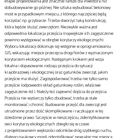
etapie projektowania jest znacznie tańsze dla inwestora niż
dobudowywanie go później. Nie sztuka wybudować betonowy
most w przypadkowym miejscu, z którego najczęściej będą
korzystać np. grzybiarze. Trzeba stworzyć taką konstrukcję,
która będzie służyć zwierzętom. Niezwykle ważna jest
odpowiednia lokalizacja przejścia (największe ich zagęszczenie
powinno występować w obrębie korytarzy ekologicznych).
Wyboru lokalizacji dokonuje się wstępnie w oprogramowaniu
GIS, wskazując miejsce przecięcia drogi/torów z wyznaczonym
korytarzem ekologicznym. Następnym krokiem jest wizja
lokalna i dopasowanie rodzaju przejścia do sytuacji
krajobrazowej i ekologicznej oraz gatunków zwierząt, jakim
przejście ma służyć. Zagospodarować trzeba nie tylko samo
przejście (odpowiedni skład gatunkowy roślin, właściwe
zagęszczenie itd..). Należy też zapewnić dojścia do przejścia.
Przejścia nie wystarczy tylko zbudować, trzeba je stale
monitorować i chronić. Budowanie przejść dla zwierząt jest
utrudnione przez dość skomplikowane i raczkujące w tej
dziedzinie prawo. Szczęście w nieszczęściu, zidentyfikowanie
sieci korytarzy ekologicznych zbiegło się w czasie
z projektowaniem większości odcinków dróg szybkiego ruchu,
dlatego naukowcy mogli zidentyfikować newralgiczne miejsca,