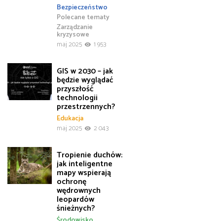
Bezpieczeństwo
Polecane tematy
Zarządzanie
kryzysowe
maj 2025
1 953
GIS w 2030 – jak
będzie wyglądać
przyszłość
technologii
przestrzennych?
Edukacja
maj 2025
2 043
Tropienie duchów:
jak inteligentne
mapy wspierają
ochronę
wędrownych
leopardów
śnieżnych?
Środowisko