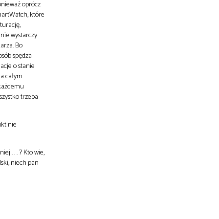
ponieważ oprócz
martWatch, które
turację,
 nie wystarczy
arza. Bo
 osób spędza
acje o stanie
na całym
j każdemu
szystko trzeba
ikt nie
 . . . ? Kto wie,
ski, niech pan