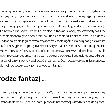
ozwija się geomedycyna, czyli powiązanie lokalizacji z informacjami o występow
zyny. Przy czym nie chodzi tutaj o choroby zawodowe, bo te występują niezal
e dolegliwości związane na przykład z zatruciem środowiska naturalnego. Jest o
alnym ulega jego wpływom i jeśli na przykład w okolicy, w której mieszka, nast
la zdrowia (np. wyciek chloru z instalacji filtrowania wody, czy też opady pyłu r
zanieczyszczających powietrze dwutlenkiem siarki, tlenkami azotu, tlenkiem 
iej, odbić na stanie jego zdrowia. Wyobraźmy sobie ogólnokrajową bazę danych z
, która następnie mogłaby być wykorzystywana przez lekarzy. Nakładając na nią
można sprawdzić, czy w przeszłości nie przebywał on w szkodliwych warunkach,
liwych przyczyn pogorszenia się stanu zdrowia pacjenta i podjęcia odpowiednich
e do tej bazy mogłyby pochodzić z różnych źródeł, począwszy od mieszkańców,
łanych do tego służb (np. inspekcje sanitarne).
odze fantazji…
możemy się spodziewać w przyszłości. Wyobraźmy sobie, że nie tylko pacjenci 
z nas będzie mógł być wyposażony w odpowiednie urządzenie lokalizacyjne, prz
o zdrowia do opiekującej się nami placówki medycznej. Urządzenia takie są cora