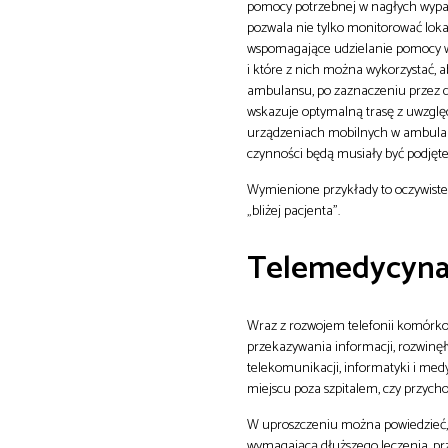
pomocy potrzebnej w nagłych wypa
pozwala nie tylko monitorować loka
wspomagające udzielanie pomocy w 
i które z nich można wykorzystać, 
ambulansu, po zaznaczeniu przez dys
wskazuje optymalną trasę z uwzglę
urządzeniach mobilnych w ambulansa
czynności będą musiały być podjęte
Wymienione przykłady to oczywiste 
„bliżej pacjenta”.
Telemedycyna
Wraz z rozwojem telefonii komórko
przekazywania informacji, rozwinę
telekomunikacji, informatyki i me
miejscu poza szpitalem, czy przycho
W uproszczeniu można powiedzieć, 
wymagającą dłuższego leczenia, pr