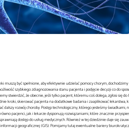
unki muszą być spełnione, aby efektywnie udzielać pomocy chorym, dochodzimy 
ożliwość szybkiego zdiagnozowania stanu pacjenta i podjęcie decyzji co do spos
 stwierdzić, że obecnie, jeśli tylko pacjent, któremu coś dolega, zgłosi się do l
ednie kroki, skierować pacjenta na dodatkowe badania i zaaplikować lekarstwa,
ć dalszy rozwój choroby. Postęp technologiczny, którego jesteśmy świadkami, 
ówno pacjenci, jak i lekarze dysponują rozwiązaniami, które znacznie przyspie
usprawniają dostęp do usług medycznych. Również w tej dziedzinie daje się zauw
informacji geograficznej (GIS). Pomijamy tutaj ewentualne bariery biurokratyc