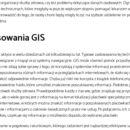
organizacji służby zdrowia, czy też problemy dotyczące danych osobowych. Og
 technicznych, które mogłyby w jeszcze większym stopniu pomagać lekarzom w 
prowadzić do tego, że osoby chore będą mogły liczyć na szybsze udzielenie im 
ebna.
sowania GIS
aktyce w wielu dziedzinach od kilkudziesięciu lat. Typowe zastosowania tej tech
powiązane z mapą) oraz systemy nawigacyjne. GIS może również pomóc przysz
nie zdają sobie sprawy z tego, że korzystają z systemów informacji przestrzenn
 wyszukiwania różnych informacji w przeglądarkach internetowych, że stało się 
eźć odpowiednie informacje. Chyba już nikt nie korzysta z książek telefoniczny
owiednie hasło, które umożliwi znalezienie poszukiwanej informacji. Podobnie j
wek służby zdrowia. Prawdopodobnie każdy z nas wie, gdzie znajduje się przyc
ale o wiele gorzej jest z informacją na temat lokalizacji placówek specjalistyczny
internetowe, w których można znaleźć informacje o poszukiwanych placówkach,
e i informacjami o zakresie świadczonych przez nie usług. Po połączeniu ich 
iej, uzyskuje się informacje o możliwości dojazdu do wybranej placówki.
anie w pogotowiu ratunkowym, którego zadaniem jest najbardziej efektywne u