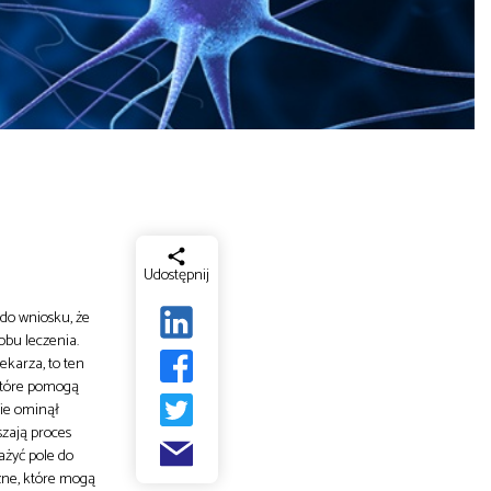
Udostępnij
do wniosku, że
obu leczenia.
ekarza, to ten
 które pomogą
nie ominął
szają proces
ażyć pole do
zne, które mogą