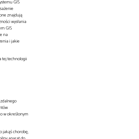
systemu GIS
osażenie
one znajdują
zności wysłania
tem GIS
ne na
nia i jakie
 tej technologii
 zdalnego
entów
ego w określonym
o jakąś chorobę,
ilny aparat do