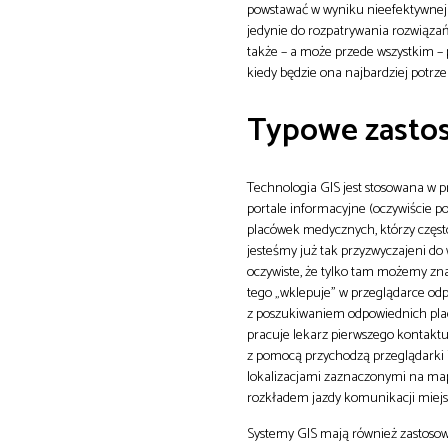
powstawać w wyniku nieefektywnej 
jedynie do rozpatrywania rozwiązań
także – a może przede wszystkim – 
kiedy będzie ona najbardziej potrz
Typowe zasto
Technologia GIS jest stosowana w pr
portale informacyjne (oczywiście 
placówek medycznych, którzy często 
jesteśmy już tak przyzwyczajeni do
oczywiste, że tylko tam możemy znal
tego „wklepuje” w przeglądarce odp
z poszukiwaniem odpowiednich placó
pracuje lekarz pierwszego kontaktu, 
z pomocą przychodzą przeglądarki 
lokalizacjami zaznaczonymi na mapi
rozkładem jazdy komunikacji miejsk
Systemy GIS mają również zastosow