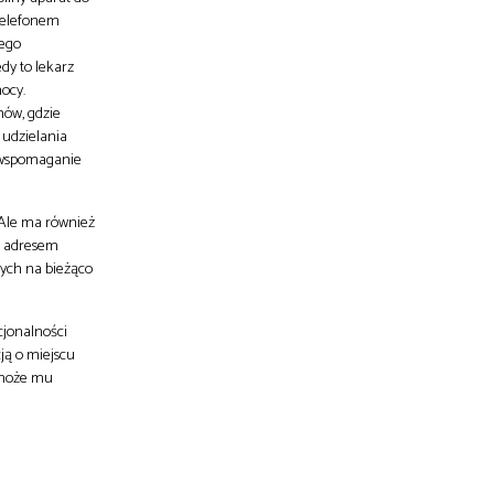
 telefonem
wego
dy to lekarz
ocy.
nów, gdzie
 udzielania
 wspomaganie
 Ale ma również
d adresem
cych na bieżąco
cjonalności
ją o miejscu
u może mu