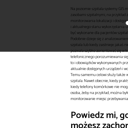
Na poziomie szpitala systemy GIS 
zasobami szpitalnymi, na przykład z
monitorowania lokalizacji i dostępn
i aktualnego stanu wykorzystania 
być wykonane dla pacjentów szpital
Podobnie dzieje się z analizowanie
szpitala lub kiedy zaistnieje jakaś
pozwala szybko zorientować się w k
telefonicznego porozumiewania się 
to i obowiązków wykonywanych przez
aktualnie dostępnych urządzeń i wo
Temu samemu celowi służy także w
szpitala. Nawet obecnie, kiedy pra
kiedy telefony komórkowe nie mogą
osoba, żeby na przykład, można był
monitorowanie miejsc przebywania 
Powiedz mi, gd
możesz zacho