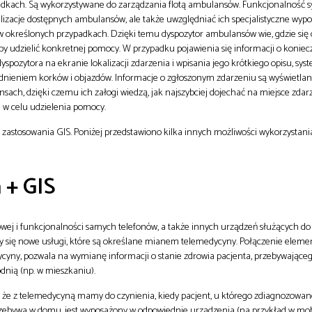
dkach. Są wykorzystywane do zarządzania flotą ambulansów. Funkcjonalność 
lizacje dostępnych ambulansów, ale także uwzględniać ich specjalistyczne wyp
określonych przypadkach. Dzięki temu dyspozytor ambulansów wie, gdzie się 
aby udzielić konkretnej pomocy. W przypadku pojawienia się informacji o koniec
pozytora na ekranie lokalizacji zdarzenia i wpisania jego krótkiego opisu, sys
dnieniem korków i objazdów. Informacje o zgłoszonym zdarzeniu są wyświetla
ch, dzięki czemu ich załogi wiedzą, jak najszybciej dojechać na miejsce zdarze
 w celu udzielenia pomocy.
zastosowania GIS. Poniżej przedstawiono kilka innych możliwości wykorzystania
 + GIS
wej i funkcjonalności samych telefonów, a także innych urządzeń służących do
ły się nowe usługi, które są określane mianem telemedycyny. Połączenie elem
dycyny, pozwala na wymianę informacji o stanie zdrowia pacjenta, przebywając
dnią (np. w mieszkaniu).
że z telemedycyną mamy do czynienia, kiedy pacjent, u którego zdiagnozowan
zebywa w domu, jest wyposażony w odpowiednie urządzenia (na przykład w mob