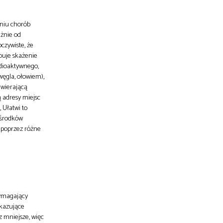
aniu chorób
eżnie od
czywiste, że
ępuje skażenie
adioaktywnego,
węgla, ołowiem),
awierającą
 adresy miejsc
 Ułatwi to
 środków
 poprzez różne
wymagający
ekazujące
z mniejsze, więc