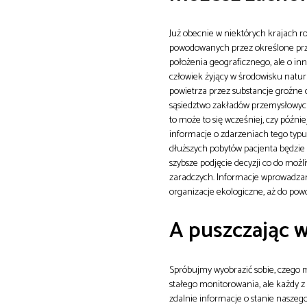
Już obecnie w niektórych krajach r
powodowanych przez określone przyc
położenia geograficznego, ale o inn
człowiek żyjący w środowisku natur
powietrza przez substancje groźne d
sąsiedztwo zakładów przemysłowych 
to może to się wcześniej, czy późn
informacje o zdarzeniach tego typu
dłuższych pobytów pacjenta będzie 
szybsze podjęcie decyzji co do moż
zaradczych. Informacje wprowadzan
organizacje ekologiczne, aż do powo
A puszczając w
Spróbujmy wyobrazić sobie, czego 
stałego monitorowania, ale każdy 
zdalnie informacje o stanie naszeg