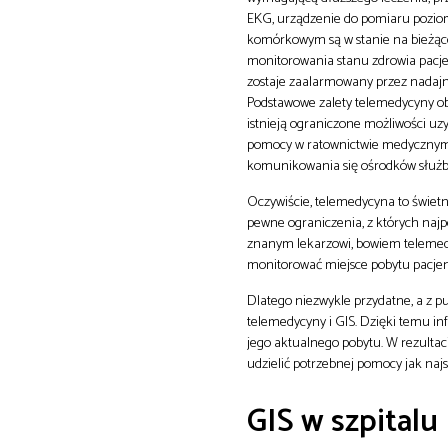
EKG, urządzenie do pomiaru poziomu
komórkowym są w stanie na bieżąco
monitorowania stanu zdrowia pacjen
zostaje zaalarmowany przez nadajn
Podstawowe zalety telemedycyny ob
istnieją ograniczone możliwości uz
pomocy w ratownictwie medycznym,
komunikowania się ośrodków służby
Oczywiście, telemedycyna to świet
pewne ograniczenia, z których najp
znanym lekarzowi, bowiem telemedyc
monitorować miejsce pobytu pacjen
Dlatego niezwykle przydatne, a z pu
telemedycyny i GIS. Dzięki temu in
jego aktualnego pobytu. W rezultaci
udzielić potrzebnej pomocy jak najsz
GIS w szpitalu