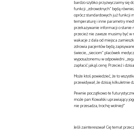
bardzo szybko przyzwyczaimy się do
funkcji „zdrowotnych” będą równie
oprócz standardowych już funkcji mie
temperaturę i inne parametry medyc
przekazywanie informacji o stanie 
przecież nie zawsze musimy być w m
wakacje z dala od miejsca zamieszk
zdrowia pacjentów będą zapisywan
świecie, „sieciom” placówek medy
wyposażonemu w odpowiedni „zegarek
zapłacić jakąś cenę. Przecież i dzi
Może ktoś powiedzieć, że to wszystko
przewidywał, że dzisiaj kilkuletnie 
Pewnie początkowo te futurystyczne 
może pan Kowalski uprawiający jogg
nie przesadza, trochę wolniej!”
Jeśli zainteresował Cię temat przeczy