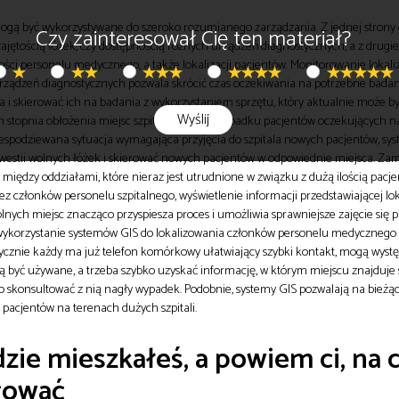
mogą być wykorzystywane do szeroko rozumianego zarządzania. Z jednej strony
Czy zainteresował Cię ten materiał?
ajętością łóżek, czy dostępnością różnych urządzeń diagnostycznych, a z drugie
ości personelu medycznego, a także lokalizacji pacjentów. Monitorowanie lokaliz
urządzeń diagnostycznych pozwala skrócić czas oczekiwania na potrzebne badan
a i skierować ich na badania z wykorzystaniem sprzętu, który aktualnie może b
Wyślij
m stopnia obłożenia miejsc szpitalnych. W przypadku pacjentów oczekujących na
 niespodziewana sytuacja wymagająca przyjęcia do szpitala nowych pacjentów, sy
westii wolnych łóżek i skierować nowych pacjentów w odpowiednie miejsca. Zam
między oddziałami, które nieraz jest utrudnione w związku z dużą ilością pacje
 członków personelu szpitalnego, wyświetlenie informacji przedstawiającej lok
lnych miejsc znacząco przyspiesza proces i umożliwia sprawniejsze zajęcie się 
ykorzystanie systemów GIS do lokalizowania członków personelu medycznego 
ktycznie każdy ma już telefon komórkowy ułatwiający szybki kontakt, mogą wyst
 być używane, a trzeba szybko uzyskać informację, w którym miejscu znajduje
o skonsultować z nią nagły wypadek. Podobnie, systemy GIS pozwalają na bieżą
pacjentów na terenach dużych szpitali.
zie mieszkałeś, a powiem ci, na 
rować