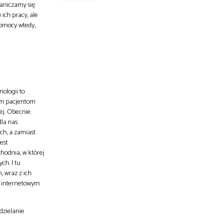
raniczamy się
ich pracy, ale
pomocy wtedy,
nologii to
łym pacjentom
ej. Obecnie
dla nas
ch, a zamiast
est
hodnia, w której
ch. I tu
 wraz z ich
z internetowym
dzielanie