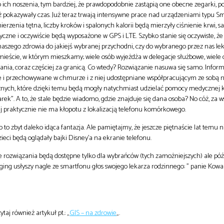
 ich noszenia, tym bardziej, że prawdopodobnie zastąpią one obecne zegarki, 
ż pokazywały czas. Już teraz trwają intensywne prace nad urządzeniami typu S
rzenia tętna, liczby kroków i spalonych kalorii będą mierzyły ciśnienie krwi, sa
zne i oczywiście będą wyposażone w GPS i LTE. Szybko stanie się oczywiste, że
naszego zdrowia do jakiejś wybranej przychodni, czy do wybranego przez nas lek
ieście, w którym mieszkamy; wiele osób wyjeżdża w delegacje służbowe, wiele
ania, coraz częściej za granicą. Co wtedy? Rozwiązanie nasuwa się samo. Inform
e i przechowywane w chmurze i z niej udostępniane współpracującym ze sobą 
cznych, które dzięki temu będą mogły natychmiast udzielać pomocy medyczne
”. A to, że stale będzie wiadomo, gdzie znajduje się dana osoba? No cóż, za w
siaj praktycznie nie ma kłopotu z lokalizacją telefonu komórkowego.
 to zbyt daleko idąca fantazja. Ale pamiętajmy, że jeszcze piętnaście lat temu n
dzieci będą oglądały bajki Disney’a na ekranie telefonu.
rozwiązania będą dostępne tylko dla wybrańców (tych zamożniejszych) ale później
ing usłyszy nagle ze smartfonu głos swojego lekarza rodzinnego: ” panie Kowal
taj również artykuł pt.: „
GIS – na zdrowie
„.