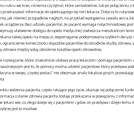
 cukru we krwi, ciśnienia czy tętna), które samodzielnie, lub po połączeniu z
 przekazywać informacje do opiekującego się nim lekarza. Dotyczy to rutyno
ta, jak również przypadków nagłych, na przykład wystąpienia zawału serca, kie
ik urządzenia (bez udziału pacjenta), że pacjent wymaga natychmiastowej pom
ejmują ułatwienie dostępu do opieki medycznej (zwłaszcza mieszkańcom tere
yskania takiej opieki na miejscu), wspomaganie podejmowania szybkich decyzji i
 ograniczenie konieczności dojazdów pacjentów do ośrodków służby zdrowia,
 zdrowia między sobą, obniżenie kosztów opieki zdrowotnej.
ne rozwiązanie, które znakomicie ułatwia pracę lekarzom i pomaga pacjentom.
oważniejszym jest to, że pomocy można udzielić pacjentowi, który przebywa po
yna w swojej „czystej postaci” nie obejmuje analiz lokalizacyjnych, pozwalają
ta.
nktu widzenia pacjenta, często ratujące jego życie, okazuje się połączenie funk
formacja o stanie zdrowia pacjenta zostaje przekazana w powiązaniu z informac
e lekarz wie, co złego dzieje się z pacjentem i gdzie on przebywa i dzięki tem
ybciej jest to możliwe.