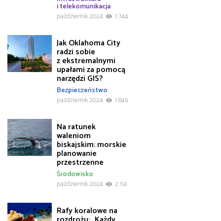
i telekomunikacja
październik 2024
1 744
Jak Oklahoma City
radzi sobie
z ekstremalnymi
upałami za pomocą
narzędzi GIS?
Bezpieczeństwo
październik 2024
1 849
Na ratunek
waleniom
biskajskim: morskie
planowanie
przestrzenne
Środowisko
październik 2024
2 114
Rafy koralowe na
rozdrożu: „Każdy