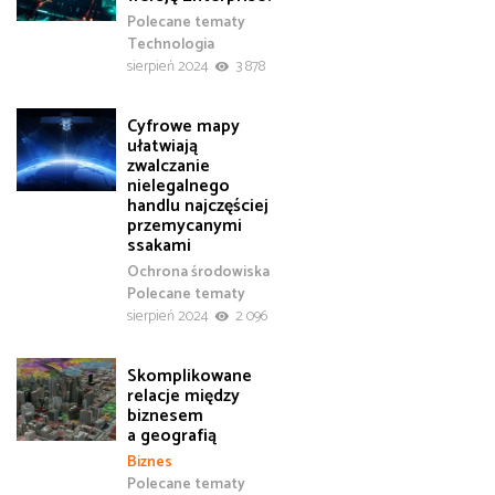
Polecane tematy
Technologia
sierpień 2024
3 878
Cyfrowe mapy
ułatwiają
zwalczanie
nielegalnego
handlu najczęściej
przemycanymi
ssakami
Ochrona środowiska
Polecane tematy
sierpień 2024
2 096
Skomplikowane
relacje między
biznesem
a geografią
Biznes
Polecane tematy