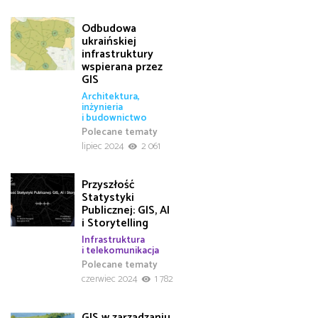
Odbudowa
ukraińskiej
infrastruktury
wspierana przez
GIS
Architektura,
inżynieria
i budownictwo
Polecane tematy
lipiec 2024
2 061
Przyszłość
Statystyki
Publicznej: GIS, AI
i Storytelling
Infrastruktura
i telekomunikacja
Polecane tematy
czerwiec 2024
1 782
GIS w zarządzaniu