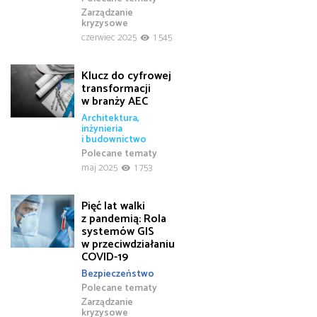
Zarządzanie
kryzysowe
czerwiec 2025
1 545
Klucz do cyfrowej
transformacji
w branży AEC
Architektura,
inżynieria
i budownictwo
Polecane tematy
maj 2025
1 753
Pięć lat walki
z pandemią: Rola
systemów GIS
w przeciwdziałaniu
COVID-19
Bezpieczeństwo
Polecane tematy
Zarządzanie
kryzysowe