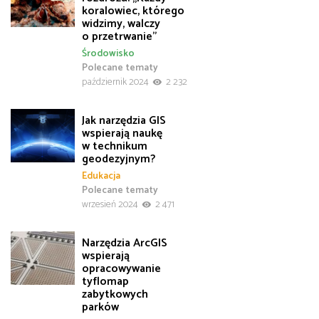
koralowiec, którego
widzimy, walczy
o przetrwanie”
Środowisko
Polecane tematy
październik 2024
2 232
Jak narzędzia GIS
wspierają naukę
w technikum
geodezyjnym?
Edukacja
Polecane tematy
wrzesień 2024
2 471
Narzędzia ArcGIS
wspierają
opracowywanie
tyflomap
zabytkowych
parków