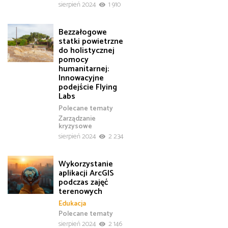
sierpień 2024
1 910
Bezzałogowe
statki powietrzne
do holistycznej
pomocy
humanitarnej:
Innowacyjne
podejście Flying
Labs
Polecane tematy
Zarządzanie
kryzysowe
sierpień 2024
2 234
Wykorzystanie
aplikacji ArcGIS
podczas zajęć
terenowych
Edukacja
Polecane tematy
sierpień 2024
2 146