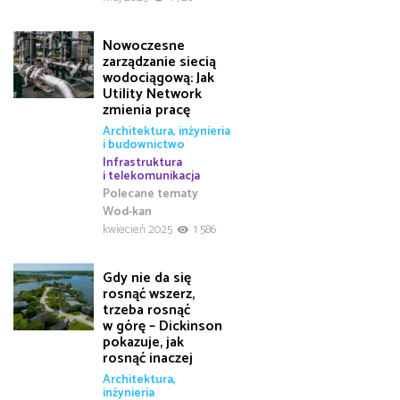
Nowoczesne
zarządzanie siecią
wodociągową: Jak
Utility Network
zmienia pracę
Architektura, inżynieria
i budownictwo
Infrastruktura
i telekomunikacja
Polecane tematy
Wod-kan
kwiecień 2025
1 586
Gdy nie da się
rosnąć wszerz,
trzeba rosnąć
w górę – Dickinson
pokazuje, jak
rosnąć inaczej
Architektura,
inżynieria