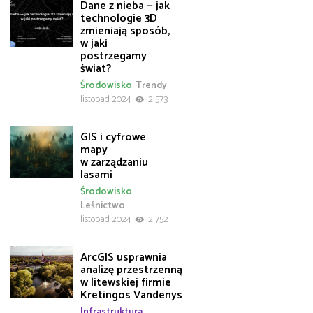
Dane z nieba — jak
technologie 3D
zmieniają sposób,
w jaki
postrzegamy
świat?
Środowisko
Trendy
listopad 2024
2 573
GIS i cyfrowe
mapy
w zarządzaniu
lasami
Środowisko
Leśnictwo
listopad 2024
2 752
ArcGIS usprawnia
analizę przestrzenną
w litewskiej firmie
Kretingos Vandenys
Infrastruktura