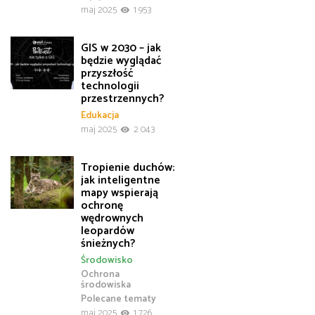
maj 2025
1 953
GIS w 2030 – jak
będzie wyglądać
przyszłość
technologii
przestrzennych?
Edukacja
maj 2025
2 043
Tropienie duchów:
jak inteligentne
mapy wspierają
ochronę
wędrownych
leopardów
śnieżnych?
Środowisko
Ochrona
środowiska
Polecane tematy
maj 2025
1 726