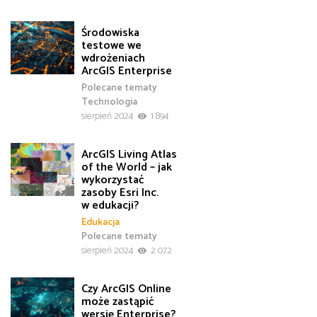
Środowiska
testowe we
wdrożeniach
ArcGIS Enterprise
Polecane tematy
Technologia
sierpień 2024
1 894
ArcGIS Living Atlas
of the World – jak
wykorzystać
zasoby Esri Inc.
w edukacji?
Edukacja
Polecane tematy
sierpień 2024
2 072
Czy ArcGIS Online
może zastąpić
wersję Enterprise?