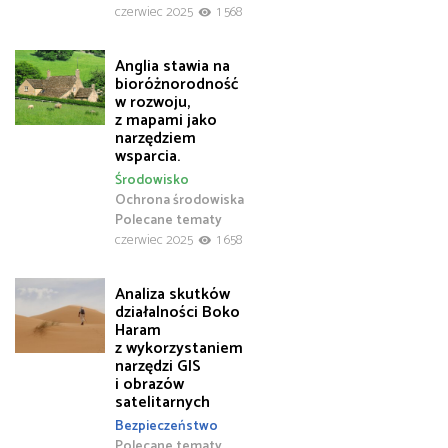
czerwiec 2025
1 568
Anglia stawia na
bioróżnorodność
w rozwoju,
z mapami jako
narzędziem
wsparcia.
Środowisko
Ochrona środowiska
Polecane tematy
czerwiec 2025
1 658
Analiza skutków
działalności Boko
Haram
z wykorzystaniem
narzędzi GIS
i obrazów
satelitarnych
Bezpieczeństwo
Polecane tematy