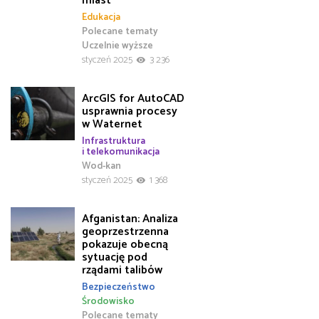
miast
Edukacja
Polecane tematy
Uczelnie wyższe
styczeń 2025
3 236
ArcGIS for AutoCAD
usprawnia procesy
w Waternet
Infrastruktura
i telekomunikacja
Wod-kan
styczeń 2025
1 368
Afganistan: Analiza
geoprzestrzenna
pokazuje obecną
sytuację pod
rządami talibów
Bezpieczeństwo
Środowisko
Polecane tematy