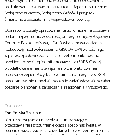
została wyraźnie zmieniona w porównaniu do zestawienia
opublikowanego w kwietniu 2020 roku. Raport ilustruje m.in.
liczbę osób zakażony, liczbę ozdrowieńców i przypadki
śmiertelne z podziałem na województwa i powiaty.
Oba raporty zostały opracowane i uruchomione na podstawie,
podpisanej w grudniu 2020 roku, umowy pomiędzy Rządowym
Centrum Bezpieczeństwa, a Esri Polska. Umowa zakładała
rozbudowę możliwości systemu GISCOVID-19 wdrożonego
w pierwszej połowie 2020 r. na potrzeby monitorowania
przebiegu rozwoju epidemii koronawirusa (SARS-CoV-2)
o dodatkowe elementy związane np. z monitorowaniem
procesu szczepień. Pozyskane w ramach umowy przez RCB
oprogramowanie umożliwia wsparcie zadań właściwie w całym
obszarze planowania, zarządzania, reagowania kryzysowego.
O autorze
Esri Polska Sp. z o.o.
oferuje rozwiązania i narzędzia IT umożliwiające
przedstawienie i zrozumienie otaczającego nas świata, w
oparciu o wizualizację i analizę danych przestrzennych. Firma