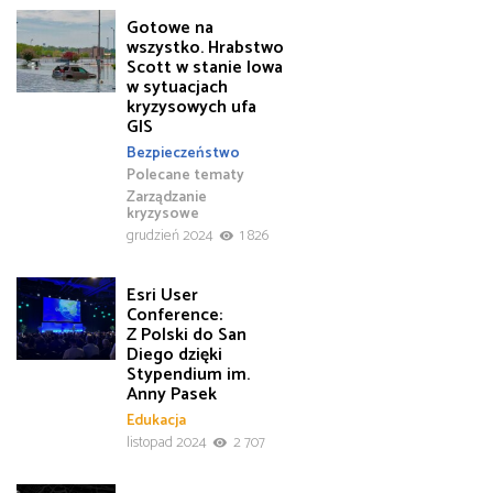
Gotowe na
wszystko. Hrabstwo
Scott w stanie Iowa
w sytuacjach
kryzysowych ufa
GIS
Bezpieczeństwo
Polecane tematy
Zarządzanie
kryzysowe
grudzień 2024
1 826
Esri User
Conference:
Z Polski do San
Diego dzięki
Stypendium im.
Anny Pasek
Edukacja
listopad 2024
2 707