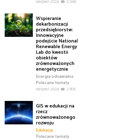
sierpień 2024
2 049
Wspieranie
dekarbonizacji
przedsiębiorstw:
Innowacyjne
podejście National
Renewable Energy
Lab do kwestii
obiektów
zrównoważonych
energetycznie
Energia odnawialna
Polecane tematy
sierpień 2024
2 805
GIS w edukacji na
rzecz
zrównoważonego
rozwoju
Edukacja
Polecane tematy