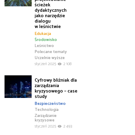
ścieżek
dydaktycznych
jako narzędzie
dialogu
w leśnictwie
Edukacja
Środowisko
Leśnictwo
Polecane tematy
Uczelnie wyższe
styczeń 2025
2 108
Cyfrowy bliźniak dla
zarządzania
kryzysowego – case
study
Bezpieczeństwo
Technologia
Zarządzanie
kryzysowe
styczeń 2025
2 493