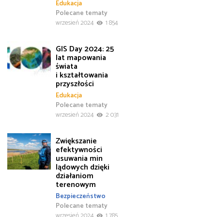
Edukacja
Polecane tematy
wrzesień 2024
1 854
GIS Day 2024: 25
lat mapowania
świata
i kształtowania
przyszłości
Edukacja
Polecane tematy
wrzesień 2024
2 031
Zwiększanie
efektywności
usuwania min
lądowych dzięki
działaniom
terenowym
Bezpieczeństwo
Polecane tematy
wrzesień 2024
1 785