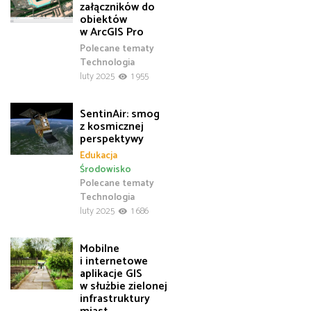
załączników do
obiektów
w ArcGIS Pro
Polecane tematy
Technologia
luty 2025
1 955
SentinAir: smog
z kosmicznej
perspektywy
Edukacja
Środowisko
Polecane tematy
Technologia
luty 2025
1 686
Mobilne
i internetowe
aplikacje GIS
w służbie zielonej
infrastruktury