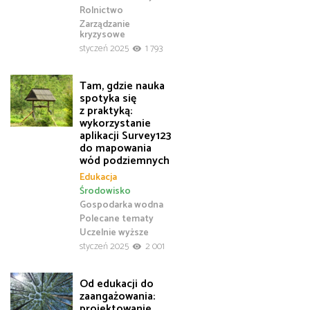
Rolnictwo
Zarządzanie
kryzysowe
styczeń 2025
1 793
Tam, gdzie nauka
spotyka się
z praktyką:
wykorzystanie
aplikacji Survey123
do mapowania
wód podziemnych
Edukacja
Środowisko
Gospodarka wodna
Polecane tematy
Uczelnie wyższe
styczeń 2025
2 001
Od edukacji do
zaangażowania:
projektowanie