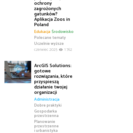
ochrony
zagrożonych
gatunków?
Aplikacja Zoos in
Poland
Edukacja
Środowisko
Polecane tematy
Uczelnie wyższe
czerwiec 2025
1 762
ArcGIS Solutions:
gotowe
rozwiązania, które
przyspieszą
działanie twojej
organizacji
Administracja
Dobre praktyki
Gospodarka
przestrzenna
Planowanie
przestrzenne
i urbanistyka