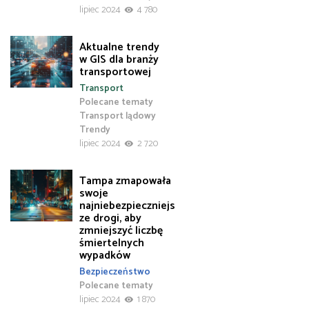
lipiec 2024
4 780
Aktualne trendy
w GIS dla branży
transportowej
Transport
Polecane tematy
Transport lądowy
Trendy
lipiec 2024
2 720
Tampa zmapowała
swoje
najniebezpieczniejs
ze drogi, aby
zmniejszyć liczbę
śmiertelnych
wypadków
Bezpieczeństwo
Polecane tematy
lipiec 2024
1 870