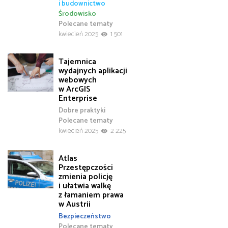
i budownictwo
Środowisko
Polecane tematy
kwiecień 2025
1 501
Tajemnica
wydajnych aplikacji
webowych
w ArcGIS
Enterprise
Dobre praktyki
Polecane tematy
kwiecień 2025
2 225
Atlas
Przestępczości
zmienia policję
i ułatwia walkę
z łamaniem prawa
w Austrii
Bezpieczeństwo
Polecane tematy