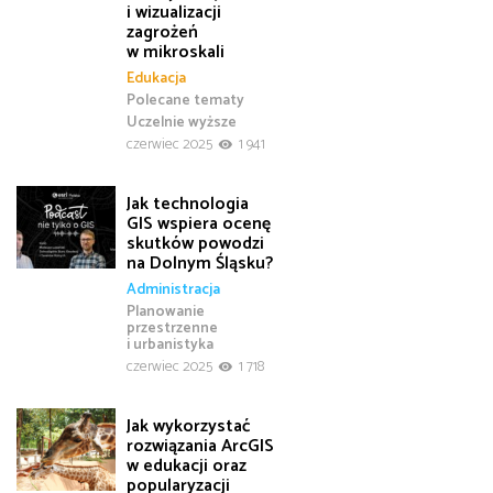
i wizualizacji
zagrożeń
w mikroskali
Edukacja
Polecane tematy
Uczelnie wyższe
czerwiec 2025
1 941
Jak technologia
GIS wspiera ocenę
skutków powodzi
na Dolnym Śląsku?
Administracja
Planowanie
przestrzenne
i urbanistyka
czerwiec 2025
1 718
Jak wykorzystać
rozwiązania ArcGIS
w edukacji oraz
popularyzacji