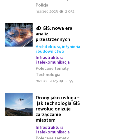
Policja
marzec 2025
2 032
3D GIS: nowa era
analiz
przestrzennych
Architektura, inżynieria
i budownictwo
Infrastruktura
i telekomunikacja
Polecane tematy
Technologia
marzec 2025
2 199
Drony jako usługa –
jak technologia GIS
rewolucjonizuje
zarządzanie
miastem
Infrastruktura
i telekomunikacja
Polecane tematy