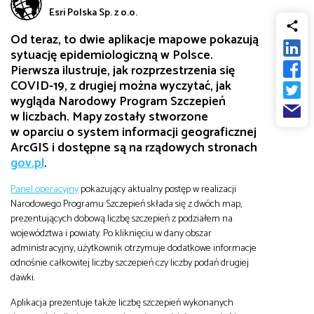
Esri Polska Sp. z o.o.
od
Biznes
Od teraz, to dwie aplikacje mapowe pokazują
do
sytuację epidemiologiczną w Polsce.
Infrastruktura i telekomunikacja
Pierwsza ilustruje, jak rozprzestrzenia się
COVID-19, z drugiej można wyczytać, jak
wygląda Narodowy Program Szczepień
Turystyka i rekreacja
w liczbach. Mapy
zostały stworzone
w oparciu o system informacji geograficznej
ArcGIS i dostępne są na rządowych stronach
Architektura, inżynieria i budownictwo
gov.pl
.
Panel operacyjny
pokazujący aktualny postęp w realizacji
Narodowego Programu Szczepień składa się z dwóch map,
prezentujących dobową liczbę szczepień z podziałem na
województwa i powiaty. Po kliknięciu w dany obszar
administracyjny, użytkownik otrzymuje dodatkowe informacje
odnośnie całkowitej liczby szczepień czy liczby podań drugiej
dawki.
Aplikacja prezentuje także liczbę szczepień wykonanych