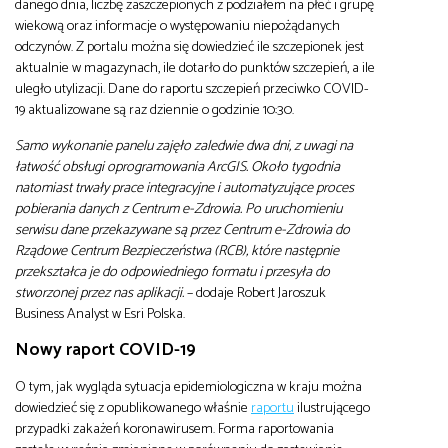
danego dnia, liczbę zaszczepionych z podziałem na płeć i grupę
wiekową oraz informacje o występowaniu niepożądanych
odczynów. Z portalu można się dowiedzieć ile szczepionek jest
aktualnie w magazynach, ile dotarło do punktów szczepień, a ile
uległo utylizacji. Dane do raportu szczepień przeciwko COVID-
19 aktualizowane są raz dziennie o godzinie 10:30.
Samo wykonanie panelu zajęło zaledwie dwa dni, z uwagi na
łatwość obsługi oprogramowania ArcGIS. Około tygodnia
natomiast trwały prace integracyjne i automatyzujące proces
pobierania danych z Centrum e-Zdrowia. Po uruchomieniu
serwisu dane przekazywane są przez Centrum e-Zdrowia do
Rządowe Centrum Bezpieczeństwa (RCB), które następnie
przekształca je do odpowiedniego formatu i przesyła do
stworzonej przez nas aplikacji.
– dodaje Robert Jaroszuk
Business Analyst w Esri Polska.
Nowy raport COVID-19
O tym, jak wygląda sytuacja epidemiologiczna w kraju można
dowiedzieć się z opublikowanego właśnie
raportu
ilustrującego
przypadki zakażeń koronawirusem. Forma raportowania