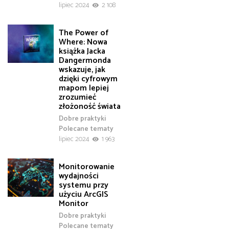
lipiec 2024
2 108
The Power of
Where: Nowa
książka Jacka
Dangermonda
wskazuje, jak
dzięki cyfrowym
mapom lepiej
zrozumieć
złożoność świata
Dobre praktyki
Polecane tematy
lipiec 2024
1 963
Monitorowanie
wydajności
systemu przy
użyciu ArcGIS
Monitor
Dobre praktyki
Polecane tematy