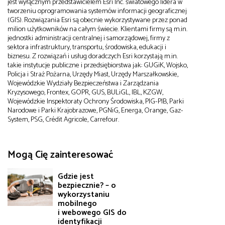
jest wyłącznym przedstawicielem Esri Inc. światowego lidera w
tworzeniu oprogramowania systemów informacji geograficznej
(GIS). Rozwiązania Esri są obecnie wykorzystywane przez ponad
milion użytkowników na całym świecie. Klientami firmy są m.in.
jednostki administracji centralnej i samorządowej, firmy z
sektora infrastruktury, transportu, środowiska, edukacji i
biznesu. Z rozwiązań i usług doradczych Esri korzystają m.in.
takie instytucje publiczne i przedsiębiorstwa jak: GUGiK, Wojsko,
Policja i Straż Pożarna, Urzędy Miast, Urzędy Marszałkowskie,
Wojewódzkie Wydziały Bezpieczeństwa i Zarządzania
Kryzysowego, Frontex, GOPR, GUS, BULiGL, IBL, KZGW,
Wojewódzkie Inspektoraty Ochrony Środowiska, PIG-PIB, Parki
Narodowe i Parki Krajobrazowe, PGNiG, Energa, Orange, Gaz-
System, PSG, Crédit Agricole, Carrefour.
Mogą Cię zainteresować
Gdzie jest
bezpiecznie? – o
wykorzystaniu
mobilnego
i webowego GIS do
identyfikacji