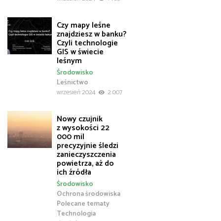
Czy mapy leśne
znajdziesz w banku?
Czyli technologie
GIS w świecie
leśnym
Środowisko
Leśnictwo
wrzesień 2024
2 007
Nowy czujnik
z wysokości 22
000 mil
precyzyjnie śledzi
zanieczyszczenia
powietrza, aż do
ich źródła
Środowisko
Ochrona środowiska
Polecane tematy
Technologia