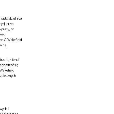
asto, dzielnice
yzji przez
 pracy, po
ówki
man & Wakefield
jalną
rzeni, klienci
echadzać się”
 Wakefield
ezpiecznych
wych i
 efektywnego