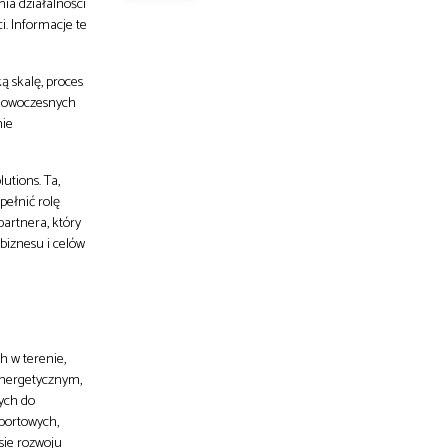
ia działalności
i. Informacje te
 skalę, proces
z nowoczesnych
nie
utions. Ta,
pełnić rolę
artnera, który
biznesu i celów
h w terenie,
energetycznym,
ych do
sportowych,
sie rozwoju