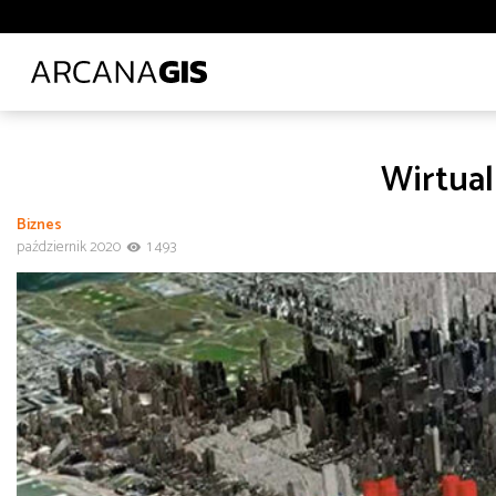
Biblioteki i muzea
Ciepłownictwo
Energetyka
E
Leśnictwo
Logistyka
Lotnictwo
Ochrona środo
Transport lądowy
Uczelnie wyższe
Wod-kan
Z
Wirtua
Administracja
Administracja
Architektura, inżynieria i budownictwo
Biznes
Polecane tematy
Środowisko
Technologia
Tra
październik 2020
1 493
Transport
Infrastruktura i telekomunikacja
od
do