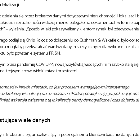
lokalizacji.
ób dzielenia się przez brokerów danymi dotyczącymi nieruchomości i lokalizacji b
 zakresie nieruchomości w dużej mierze polegało na dokumentach w formie pap
h” – wyjaśnia. „Sposób, w jaki pokazywaliśmy klientom rynek, był zdecydowanie 
rego podjął się Chris Kolodz po dołączeniu do Cushman & Wakefield, było opr
 która mogłaby przekształcać warstwy danych specyficznych dla wybranej lokaliza
ktu było powstanie systemu PRISM.
m przez pandemię COVID-19, nową wizytówką wiodących firm szybko stają się
ne, trójwymiarowe widoki miast i przestrzeni.
chomości w innych miastach, co jest procesem wymagającym intensywnego
az brokerzy wizualizują obraz miasta na iPadzie, powiększają go, pokazując do
iknięć wskazują związane z tą lokalizacją trendy demograficzne i czas dojazdu do
ystująca wiele danych
wszym kroku analizy, umożliwiającym potencjalnemu klientowi badanie danych 