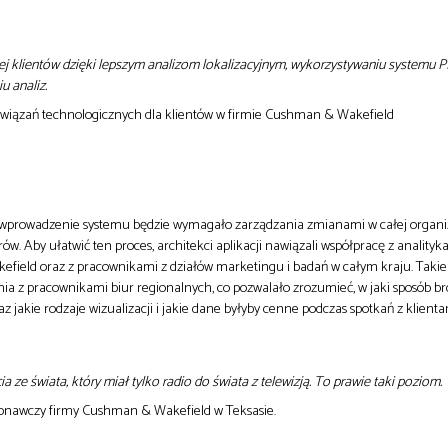
j klientów dzięki lepszym analizom lokalizacyjnym, wykorzystywaniu systemu 
u analiz.
rozwiązań technologicznych dla klientów w firmie Cushman & Wakefield
 wprowadzenie systemu będzie wymagało zarządzania zmianami w całej organiz
ów. Aby ułatwić ten proces, architekci aplikacji nawiązali współpracę z analityk
ield oraz z pracownikami z działów marketingu i badań w całym kraju. Taki
ia z pracownikami biur regionalnych, co pozwalało zrozumieć, w jaki sposób b
 jakie rodzaje wizualizacji i jakie dane byłyby cenne podczas spotkań z klientam
 ze świata, który miał tylko radio do świata z telewizją. To prawie taki poziom.
onawczy firmy Cushman & Wakefield w Teksasie.