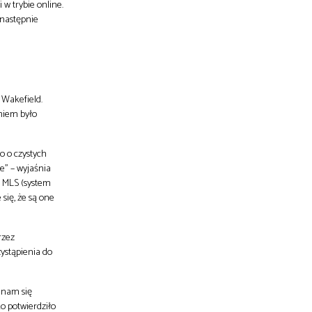
w trybie online.
 następnie
 Wakefield.
niem było
o o czystych
e” – wyjaśnia
m MLS (system
się, że są one
rzez
zystąpienia do
o nam się
o potwierdziło