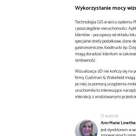
Wykorzystanie mocy wizua
Technologia GIS w sercu systemu P
i poszczególne nieruchomości. Apl
klientów – począwszy od składu lok
specjalne strefy podatkowe, dane de
gastronomiczne, foodtrucki itp. D
mogą doradzać klientom w zakresie 
rentowność.
Wizualizacja 3D nie kończy się na 
firmy Cushman & Wakefield mogą ko
po niej za pomocą urządzenia mob
uruchomiła to interesujące narzędz
interakcji z analizowanymi przestrz
O autorze
Ann Marie Lowthe
jest dyrektorem w s
innowacyjnych sposo