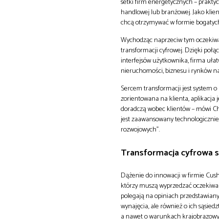
setki firm energetycznych – praktyc
handlowej lub branżowej. Jako klie
chcą otrzymywać w formie bogatyc
Wychodząc naprzeciw tym oczekiwa
transformacji cyfrowej. Dzięki poł
interfejsów użytkownika, firma uł
nieruchomości, biznesu i rynków na
Sercem transformacji jest system o
zorientowana na klienta, aplikacja 
doradczą wobec klientów – mówi Chr
jest zaawansowany technologicznie,
rozwojowych”.
Transformacja cyfrowa s
Dążenie do innowacji w firmie Cush
którzy muszą wyprzedzać oczekiwani
polegają na opiniach przedstawian
wynajęcia, ale również o ich sąsie
a nawet o warunkach krajobrazowych