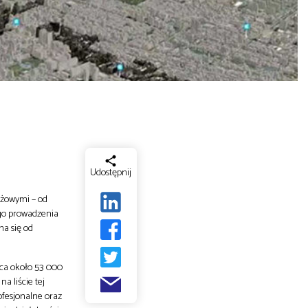
Udostępnij
nżowymi – od
go prowadzenia
na się od
ąca około 53 000
a liście tej
ofesjonalne oraz