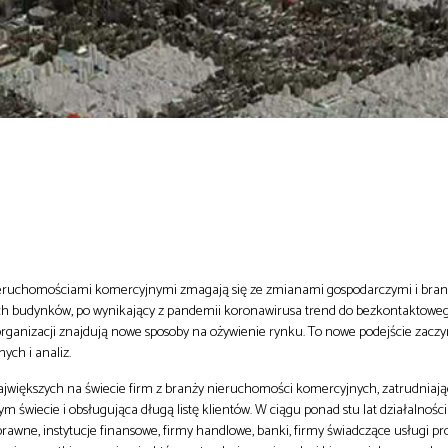
nieruchomościami komercyjnymi zmagają się ze zmianami gospodarczymi i bra
ych budynków, po wynikający z pandemii koronawirusa trend do bezkontaktowe
 organizacji znajdują nowe sposoby na ożywienie rynku. To nowe podejście zaczy
ch i analiz.
jwiększych na świecie firm z branży nieruchomości komercyjnych, zatrudniaj
świecie i obsługująca długą listę klientów. W ciągu ponad stu lat działalności n
prawne, instytucje finansowe, firmy handlowe, banki, firmy świadczące usługi pr