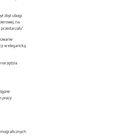
ył zbyt ubogi.
ierowej, na
przestarzały”.
acowanie
cji w elegancką
 narzędzia
stępne
 pracy.
demograficznych