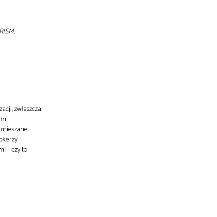
PRISM,
acji, zwłaszcza
ami
e mieszane
rokerzy
i – czy to