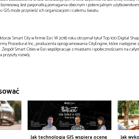
ą biznesową. Jest pasjonatką pomagania obecnym i potencjalnym użytkowniko
aki GIS może przynieść ich organizacjom i całemu światu.
ktorze Smart City w firmie Esri. W 2018 roku otrzymał tytuł Top 100 Digital Shape
irmy Procedural Inc., producenta oprogramowania CityEngine, które następnie z
. Zespół Smart Cities w Esri współpracuje z miastami i społecznościami na cały
przyszły rozwój.
esować
o
Jak technologia GIS wspiera ocenę
Jak wyko