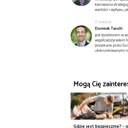
kierowania strategi
wartości i wpływu, j
O autorze
Dominik Tarolli
jest dyrektorem w se
współzałożycielem f
pozyskane przez Esri
ukierunkowanymi na 
Mogą Cię zainter
Gdzie jest bezpiecznie? – 