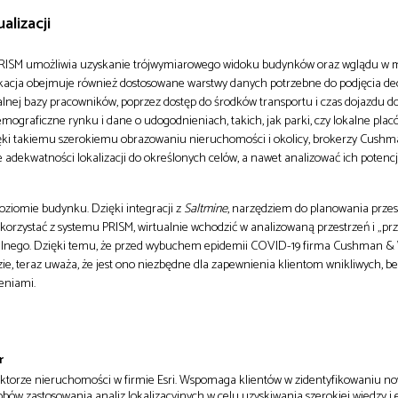
lizacji
RISM umożliwia uzyskanie trójwymiarowego widoku budynków oraz wglądu w mi
ikacja obejmuje również dostosowane warstwy danych potrzebne do podjęcia dec
alnej bazy pracowników, poprzez dostęp do środków transportu i czas dojazdu do
mograficzne rynku i dane o udogodnieniach, takich, jak parki, czy lokalne plac
zięki takiemu szerokiemu obrazowaniu nieruchomości i okolicy, brokerzy Cush
adekwatności lokalizacji do określonych celów, a nawet analizować ich potenc
poziomie budynku. Dzięki integracji z
Saltmine
, narzędziem do planowania przest
rzystać z systemu PRISM, wirtualnie wchodzić w analizowaną przestrzeń i „prz
ilnego. Dzięki temu, że przed wybuchem epidemii COVID-19 firma Cushman &
ie, teraz uważa, że jest ono niezbędne dla zapewnienia klientom wnikliwych, b
eniami.
r
ektorze nieruchomości w firmie Esri. Wspomaga klientów w zidentyfikowaniu no
bów zastosowania analiz lokalizacyjnych w celu uzyskiwania szerokiej wiedzy i