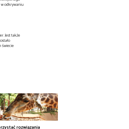
m w odkrywaniu
r. Jest także
ostało
m świecie
rzystać rozwiązania