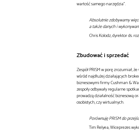
wartość samego narzędzia”.
Absolutnie zdobywamy więce
a także danych i wykonywani
Chris Kolodz, dyrektor ds. 
Zbudować i sprzedać
Zespół PRISM w porę zrozumiał, że
wśród najdłużej działających broker
biznesowymi firmy Cushman & Wakef
zespoły odbywały regularne spotkan
prowadzą działalność biznesową oraz
osobistych, czy wirtualnych.
Porównuję PRISM do przejścia
Tim Relyea, Wiceprezes wyk