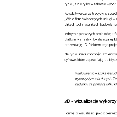
rynku, a nie tylko w zakresie wyboru 
Kolodz twierdzi, że tradycyjny spos
„Wiele firm świadczących usługi w
plikach .pdf i rysunkach budowlanyc
Jednym z pierwszych projektów, któ
platformy analityki lokalizacyjnej,
prezentację 3D. Efektem tego proje
Na rynku nieruchomości, zmieniony
cyfrowe, które zapewniają realistycz
Wielu klientów szuka nieru
wykorzystywania danych. Ter
budynki i za pomocą kilku kl
3D – wizualizacja wykorz
Pomyśl o wizualizacji jako o pier