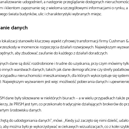
 analizowanie udogodnień, a następnie przeglądanie dostępnych nieruchomości 
m i klientom zapoznanie się z wieloma szczegółowymi informacjami o rynku, a
ego świata budynków, ulic i charakterystyki wybranych miejsc.
ianie danych
ch lokalizacji stanowiło kluczowy aspekt cyfrowej transformacji firmy Cushman &
przeszkody w momencie rozpoczęcia działań rozwojowych. Największym wyzwa
będnych, aby zbudować zaufanie do każdego z działań doradczych.
ych dane są dość rozdrobnione i trudne do uzyskania, przy czym mówimy tylk
o innych warstwach danych, takich jak dane demograficzne czy strefy podatkow
k w przypadku nieruchomości mieszkaniowych, dla których wykorzystuje się syste
. Największym wyzwaniem jest więc możliwość pobierania danych i upewnienie 
 dane były silosowane w niektórych biurach – a w wielu przypadkach także p
erzy, że PRISM jest tym, co przekonało tradycyjnie działających brokerów do pr
artym środowisku danych.
hętą do udostępniania danych”, mówi. „Kiedy już zaczęto się nimi dzielić, udał
, aby można było je wykorzystywać w ciekawych wizualizacjach, co z kolei szybk