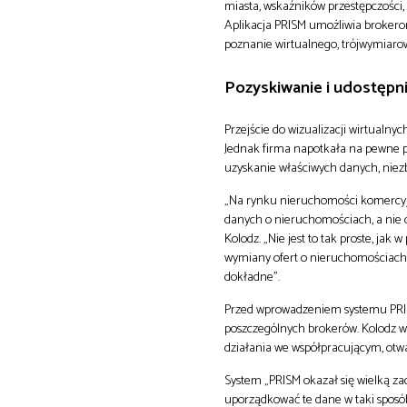
miasta, wskaźników przestępczości,
Aplikacja PRISM umożliwia brokero
poznanie wirtualnego, trójwymiarow
Pozyskiwanie i udostępn
Przejście do wizualizacji wirtualny
Jednak firma napotkała na pewne 
uzyskanie właściwych danych, niez
„Na rynku nieruchomości komercyjn
danych o nieruchomościach, a nie 
Kolodz. „Nie jest to tak proste, ja
wymiany ofert o nieruchomościach)
dokładne”.
Przed wprowadzeniem systemu PRISM
poszczególnych brokerów. Kolodz wi
działania we współpracującym, otw
System „PRISM okazał się wielką zac
uporządkować te dane w taki sposób