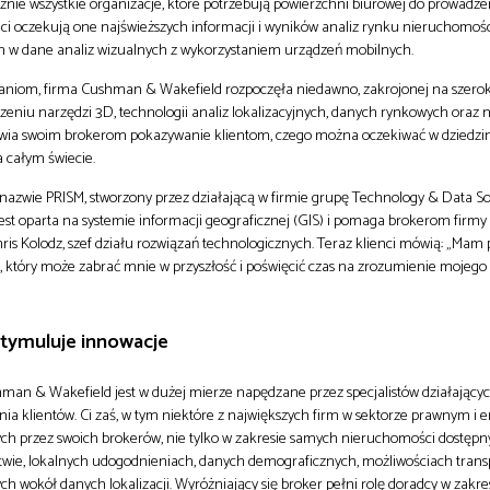
znie wszystkie organizacje, które potrzebują powierzchni biurowej do prowadzen
nci oczekują one najświeższych informacji i wyników analiz rynku nieruchomośc
h w dane analiz wizualnych z wykorzystaniem urządzeń mobilnych.
niom, firma Cushman & Wakefield rozpoczęła niedawno, zakrojonej na szeroką
ączeniu narzędzi 3D, technologii analiz lokalizacyjnych, danych rynkowych ora
atwia swoim brokerom pokazywanie klientom, czego można oczekiwać w dziedzi
 całym świecie.
 nazwie PRISM, stworzony przez działającą w firmie grupę Technology & Data Sol
jest oparta na systemie informacji geograficznej (GIS) i pomaga brokerom firmy 
is Kolodz, szef działu rozwiązań technologicznych. Teraz klienci mówią: „Mam p
 który może zabrać mnie w przyszłość i poświęcić czas na zrozumienie mojego 
tymuluje innowacje
man & Wakefield jest w dużej mierze napędzane przez specjalistów działającyc
a klientów. Ci zaś, w tym niektóre z największych firm w sektorze prawnym i 
ych przez swoich brokerów, nie tylko w zakresie samych nieruchomości dostępn
dztwie, lokalnych udogodnieniach, danych demograficznych, możliwościach tran
 wokół danych lokalizacji. Wyróżniający się broker pełni rolę doradcy w zakre