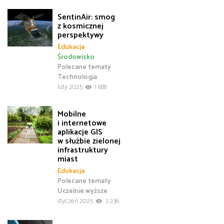
SentinAir: smog
z kosmicznej
perspektywy
Edukacja
Środowisko
Polecane tematy
Technologia
luty 2025
1 686
Mobilne
i internetowe
aplikacje GIS
w służbie zielonej
infrastruktury
miast
Edukacja
Polecane tematy
Uczelnie wyższe
styczeń 2025
3 236