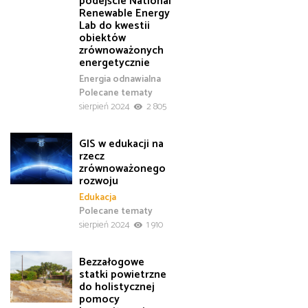
podejście National
Renewable Energy
Lab do kwestii
obiektów
zrównoważonych
energetycznie
Energia odnawialna
Polecane tematy
sierpień 2024
2 805
GIS w edukacji na
rzecz
zrównoważonego
rozwoju
Edukacja
Polecane tematy
sierpień 2024
1 910
Bezzałogowe
statki powietrzne
do holistycznej
pomocy