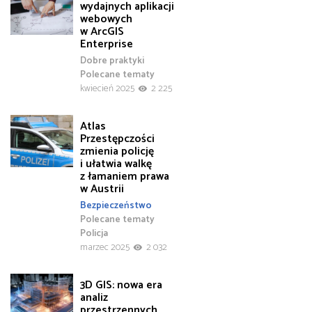
wydajnych aplikacji
webowych
w ArcGIS
Enterprise
Dobre praktyki
Polecane tematy
kwiecień 2025
2 225
Atlas
Przestępczości
zmienia policję
i ułatwia walkę
z łamaniem prawa
w Austrii
Bezpieczeństwo
Polecane tematy
Policja
marzec 2025
2 032
3D GIS: nowa era
analiz
przestrzennych