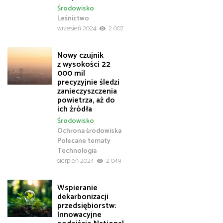
Środowisko
Leśnictwo
wrzesień 2024
2 007
Nowy czujnik
z wysokości 22
000 mil
precyzyjnie śledzi
zanieczyszczenia
powietrza, aż do
ich źródła
Środowisko
Ochrona środowiska
Polecane tematy
Technologia
sierpień 2024
2 049
Wspieranie
dekarbonizacji
przedsiębiorstw:
Innowacyjne