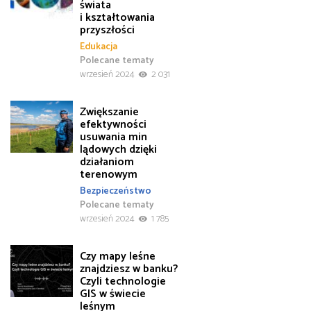
świata
i kształtowania
przyszłości
Edukacja
Polecane tematy
wrzesień 2024
2 031
Zwiększanie
efektywności
usuwania min
lądowych dzięki
działaniom
terenowym
Bezpieczeństwo
Polecane tematy
wrzesień 2024
1 785
Czy mapy leśne
znajdziesz w banku?
Czyli technologie
GIS w świecie
leśnym