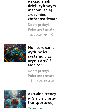
wskazuje, jak
dzięki cyfrowym
mapom lepiej
zrozumieć
złożoność świata
Dobre praktyki
Polecane tematy
lipiec 2024
1 963
Monitorowanie
wydajności
systemu przy
użyciu ArcGIS
Monitor
Dobre praktyki
Polecane tematy
lipiec 2024
4 780
Aktualne trendy
w GIS dla branży
transportowej
Transport