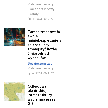
Polecane tematy
Transport lądowy
Trendy
lipiec 2024
2 721
Tampa zmapowała
swoje
najniebezpieczniejs
ze drogi, aby
zmniejszyć liczbę
śmiertelnych
wypadków
Bezpieczeństwo
Polecane tematy
lipiec 2024
1 870
Odbudowa
ukraińskiej
infrastruktury
wspierana przez
GIS