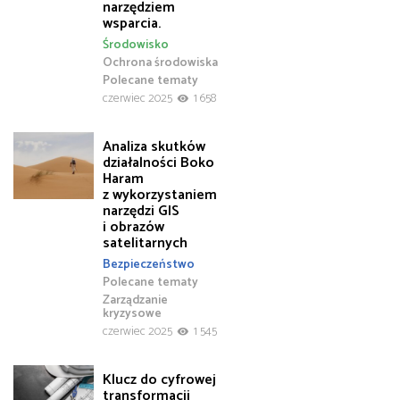
narzędziem
wsparcia.
Środowisko
Ochrona środowiska
Polecane tematy
czerwiec 2025
1 658
Analiza skutków
działalności Boko
Haram
z wykorzystaniem
narzędzi GIS
i obrazów
satelitarnych
Bezpieczeństwo
Polecane tematy
Zarządzanie
kryzysowe
czerwiec 2025
1 545
Klucz do cyfrowej
transformacji