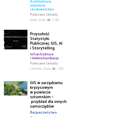
Architektura,
inżynieria
i budownictwo
Polecane tematy
lipiec 2024
2 061
Przyszłość
Statystyki
Publicznej: GIS, AI
i Storytelling
Infrastruktura
i telekomunikacja
Polecane tematy
czerwiec 2024
1 782
GIS w zarządzaniu
kryzysowym
w powiecie
sztumskim –
przykład dla innych
samorządów
Bezpieczeństwo