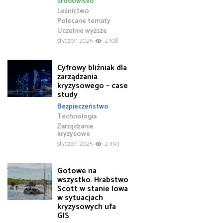
Środowisko
Leśnictwo
Polecane tematy
Uczelnie wyższe
styczeń 2025
2 108
Cyfrowy bliźniak dla
zarządzania
kryzysowego – case
study
Bezpieczeństwo
Technologia
Zarządzanie
kryzysowe
styczeń 2025
2 493
Gotowe na
wszystko. Hrabstwo
Scott w stanie Iowa
w sytuacjach
kryzysowych ufa
GIS