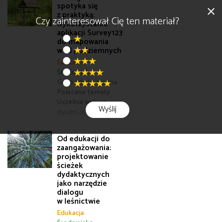
spotyka się
close
z praktyką:
Czy zainteresował Cię ten materiał?
wykorzystanie
aplikacji Survey123
do mapowania
wód podziemnych
Edukacja
Środowisko
Gospodarka wodna
Polecane tematy
Uczelnie wyższe
Wyślij
styczeń 2025
2 001
Od edukacji do
zaangażowania:
projektowanie
ścieżek
dydaktycznych
jako narzędzie
dialogu
w leśnictwie
Edukacja