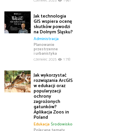
czerwiec 2025
1 941
Jak technologia
GIS wspiera ocenę
skutków powodzi
na Dolnym Śląsku?
Administracja
Planowanie
przestrzenne
i urbanistyka
czerwiec 2025
1 718
Jak wykorzystać
rozwiązania ArcGIS
w edukacji oraz
popularyzacji
ochrony
zagrożonych
gatunków?
Aplikacja Zoos in
Poland
Edukacja
Środowisko
Polecane tematy