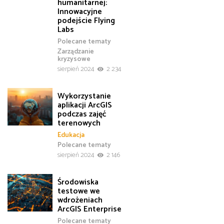
humanitarnej:
Innowacyjne
podejście Flying
Labs
Polecane tematy
Zarządzanie
kryzysowe
sierpień 2024
2 234
Wykorzystanie
aplikacji ArcGIS
podczas zajęć
terenowych
Edukacja
Polecane tematy
sierpień 2024
2 146
Środowiska
testowe we
wdrożeniach
ArcGIS Enterprise
Polecane tematy