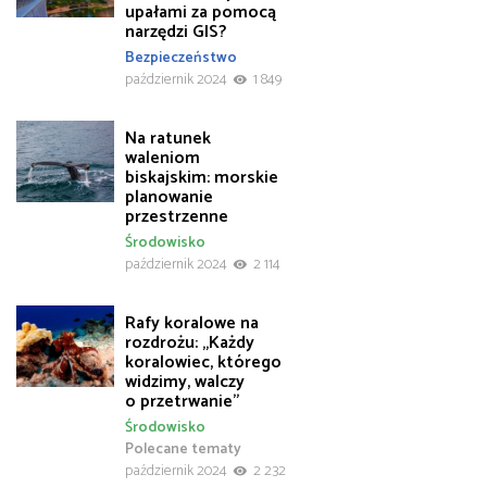
upałami za pomocą
narzędzi GIS?
Bezpieczeństwo
październik 2024
1 849
Na ratunek
waleniom
biskajskim: morskie
planowanie
przestrzenne
Środowisko
październik 2024
2 114
Rafy koralowe na
rozdrożu: „Każdy
koralowiec, którego
widzimy, walczy
o przetrwanie”
Środowisko
Polecane tematy
październik 2024
2 232