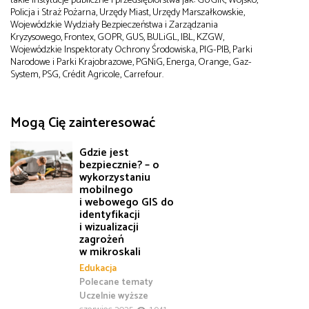
takie instytucje publiczne i przedsiębiorstwa jak: GUGiK, Wojsko,
Policja i Straż Pożarna, Urzędy Miast, Urzędy Marszałkowskie,
Wojewódzkie Wydziały Bezpieczeństwa i Zarządzania
Kryzysowego, Frontex, GOPR, GUS, BULiGL, IBL, KZGW,
Wojewódzkie Inspektoraty Ochrony Środowiska, PIG-PIB, Parki
Narodowe i Parki Krajobrazowe, PGNiG, Energa, Orange, Gaz-
System, PSG, Crédit Agricole, Carrefour.
Mogą Cię zainteresować
Gdzie jest
bezpiecznie? – o
wykorzystaniu
mobilnego
i webowego GIS do
identyfikacji
i wizualizacji
zagrożeń
w mikroskali
Edukacja
Polecane tematy
Uczelnie wyższe