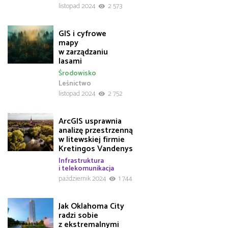
listopad 2024
2 573
GIS i cyfrowe
mapy
w zarządzaniu
lasami
Środowisko
Leśnictwo
listopad 2024
2 752
ArcGIS usprawnia
analizę przestrzenną
w litewskiej firmie
Kretingos Vandenys
Infrastruktura
i telekomunikacja
październik 2024
1 744
Jak Oklahoma City
radzi sobie
z ekstremalnymi