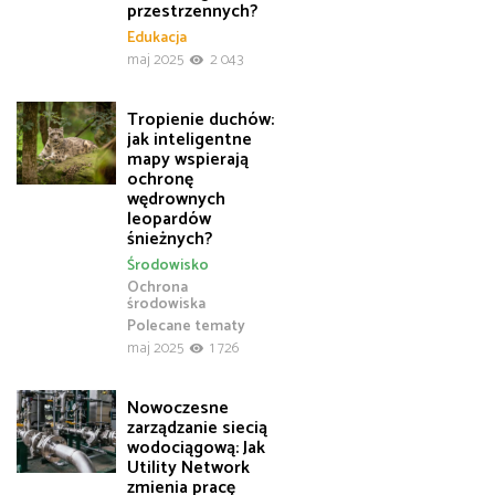
przestrzennych?
Edukacja
maj 2025
2 043
Tropienie duchów:
jak inteligentne
mapy wspierają
ochronę
wędrownych
leopardów
śnieżnych?
Środowisko
Ochrona
środowiska
Polecane tematy
maj 2025
1 726
Nowoczesne
zarządzanie siecią
wodociągową: Jak
Utility Network
zmienia pracę