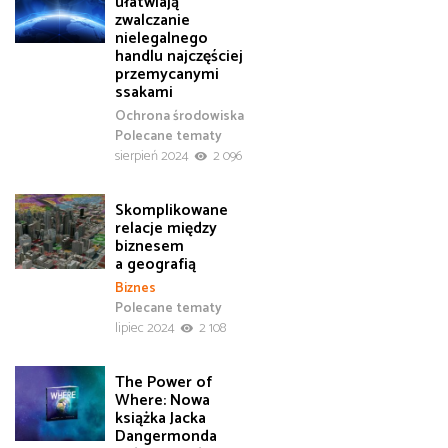
ułatwiają
zwalczanie
nielegalnego
handlu najczęściej
przemycanymi
ssakami
Ochrona środowiska
Polecane tematy
sierpień 2024
2 096
Skomplikowane
relacje między
biznesem
a geografią
Biznes
Polecane tematy
lipiec 2024
2 108
The Power of
Where: Nowa
książka Jacka
Dangermonda