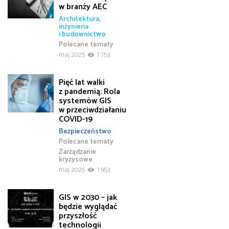
w branży AEC
Architektura,
inżynieria
i budownictwo
Polecane tematy
maj 2025
1 753
Pięć lat walki
z pandemią: Rola
systemów GIS
w przeciwdziałaniu
COVID-19
Bezpieczeństwo
Polecane tematy
Zarządzanie
kryzysowe
maj 2025
1 953
GIS w 2030 – jak
będzie wyglądać
przyszłość
technologii