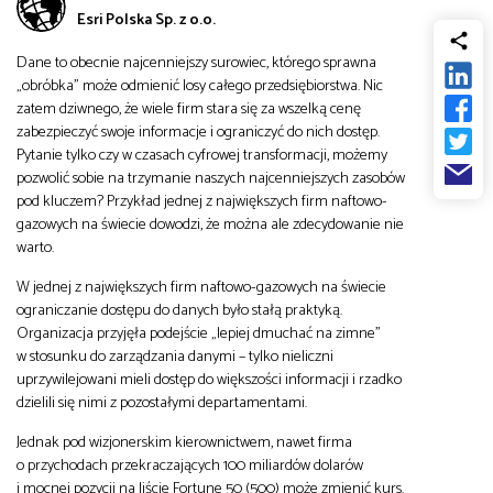
Esri Polska Sp. z o.o.
od
Biznes
Dane to obecnie najcenniejszy surowiec, którego sprawna
do
„obróbka” może odmienić losy całego przedsiębiorstwa. Nic
Infrastruktura i telekomunikacja
zatem dziwnego, że wiele firm stara się za wszelką cenę
zabezpieczyć swoje informacje i ograniczyć do nich dostęp.
Pytanie tylko czy w czasach cyfrowej transformacji, możemy
Turystyka i rekreacja
pozwolić sobie na trzymanie naszych najcenniejszych zasobów
pod kluczem? Przykład jednej z największych firm naftowo-
gazowych na świecie dowodzi, że można ale zdecydowanie nie
Architektura, inżynieria i budownictwo
warto.
W jednej z największych firm naftowo-gazowych na świecie
ograniczanie dostępu do danych było stałą praktyką.
Organizacja przyjęła podejście „lepiej dmuchać na zimne”
w stosunku do zarządzania danymi – tylko nieliczni
uprzywilejowani mieli dostęp do większości informacji i rzadko
dzielili się nimi z pozostałymi departamentami.
Jednak pod wizjonerskim kierownictwem, nawet firma
o przychodach przekraczających 100 miliardów dolarów
i mocnej pozycji na liście Fortune 50 (500) może zmienić kurs.