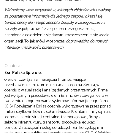
Widzieliśmy wiele przypadków, w których zbiór danych uważany
za podstawowe informacje dla jednego zespołu okazał się
bardzo cenny dla innego zespołu
. Zespoły wyższego szczebla
zaczęły współpracować z zespołami niższego szczebla,
a tendencja do dzielenia się danymi rozprzestrzeniła się w całej
organizacji. To, jak mówi wiceprezes,
doprowadziło do nowych
interakcji i możliwości biznesowych
.
O autorze
Esri Polska Sp. z o.o.
oferuje rozwiązania i narzędzia IT umożliwiające
przedstawienie i zrozumienie otaczającego nas świata, w
oparciu o wizualizację i analizę danych przestrzennych. Firma
jest wyłącznym przedstawicielem Esri Inc. światowego lidera w
tworzeniu oprogramowania systemów informacji geograficznej
(GIS). Rozwiązania Esri są obecnie wykorzystywane przez ponad
milion użytkowników na całym świecie. Klientami firmy są m.in.
jednostki administracji centralnej i samorządowej, firmy z
sektora infrastruktury, transportu, środowiska, edukacji i
biznesu. Z rozwiązań i usług doradczych Esri korzystają m.in.