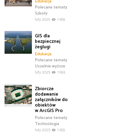
Edukacja
Polecane tematy
Szkoły
luty 2025
1 959
GIS dla
bezpiecznej
żeglugi
Edukacja
Polecane tematy
Uczelnie wyższe
luty 2025
1 693
Zbiorcze
dodawanie
załączników do
obiektów
w ArcGIS Pro
Polecane tematy
Technologia
luty 2025
1 955