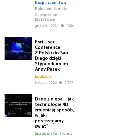
Bezpieczeństwo
Polecane tematy
Zarządzanie
kryzysowe
grudzień 2024
1 826
Esri User
Conference:
Z Polski do San
Diego dzięki
Stypendium im.
Anny Pasek
Edukacja
listopad 2024
2 707
Dane z nieba — jak
technologie 3D
zmieniają sposób,
w jaki
postrzegamy
świat?
Środowisko
Trendy