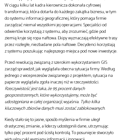
W ciągu kilku lat kadra kierownicza dokonała cyfrowej
transformacji, która dotarła do każdego zakątka biznesu, w tym
do systemu informacji geograficznej, który pomaga firmie
zarządzać niemal wszystkimi jej operacjami. Specjaliści od
odwiertów korzystają z systemu, aby zrozumieć, gdzie pod
ziemią kryje się ropa naftowa. Ekipy wyznaczają efektywne trasy
przez rozległe, niezbadane pola naftowe. Decydenci korzystają
z systemu poszukując najlepszego miejsca pod nowe inwestycje.
Przed rewolucją związaną z szerokim wykorzystaniem GIS
zarząd sprawdził, jak wyglądała obecna sytuacja firmy. Według
jednego z wiceprezesów związanego z projektem, sytuacja na
papierze wyglądała zgoła inaczej niż w rzeczywistości.
Rzeczywistość jest taka, że 95 procent danych
geoprzestrzennych, które wykorzystujemy, może być
udostępniana w całej organizacji
, wyjaśnia.
Tylko kilka
kluczowych zbiorów danych musi zostać zablokowanych
.
Kiedy stało się to jasne, sposób myślenia w firmie uległ
drastycznej zmianie, a liderzy udostępnili dane, utrzymując
tylko pięć procent pod ścisłą kontrolą. To posunięcie stworzyło
wirtualny cykl wymiany informacji i innowacji.