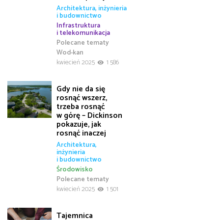
Architektura, inżynieria
i budownictwo
Infrastruktura
i telekomunikacja
Polecane tematy
Wod-kan
kwiecień 2025
1 586
Gdy nie da się
rosnąć wszerz,
trzeba rosnąć
w górę – Dickinson
pokazuje, jak
rosnąć inaczej
Architektura,
inżynieria
i budownictwo
Środowisko
Polecane tematy
kwiecień 2025
1 501
Tajemnica