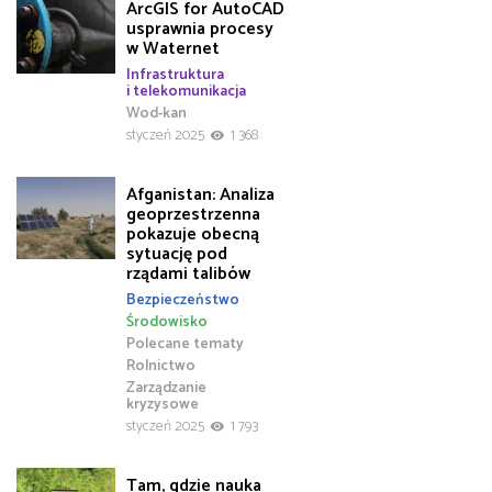
ArcGIS for AutoCAD
usprawnia procesy
w Waternet
Infrastruktura
i telekomunikacja
Wod-kan
styczeń 2025
1 368
Afganistan: Analiza
geoprzestrzenna
pokazuje obecną
sytuację pod
rządami talibów
Bezpieczeństwo
Środowisko
Polecane tematy
Rolnictwo
Zarządzanie
kryzysowe
styczeń 2025
1 793
Tam, gdzie nauka