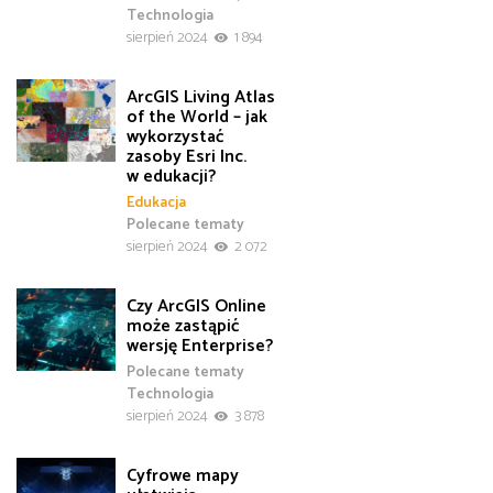
Technologia
sierpień 2024
1 894
ArcGIS Living Atlas
of the World – jak
wykorzystać
zasoby Esri Inc.
w edukacji?
Edukacja
Polecane tematy
sierpień 2024
2 072
Czy ArcGIS Online
może zastąpić
wersję Enterprise?
Polecane tematy
Technologia
sierpień 2024
3 878
Cyfrowe mapy