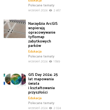
Edukacja
Polecane tematy
wrzesień 2024
2 467
Narzędzia ArcGIS
wspierają
opracowywanie
tyflomap
zabytkowych
parków
Edukacja
Polecane tematy
wrzesień 2024
1 849
GIS Day 2024: 25
lat mapowania
świata
i kształtowania
przyszłości
Edukacja
Polecane tematy
wrzesień 2024
2 024