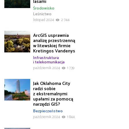
lasami
Środowisko
Leśnictwo
listopad 2024
2 744
ArcGIS usprawnia
analizę przestrzenną
w litewskiej firmie
Kretingos Vandenys
Infrastruktura
i telekomunikacja
październik 2024
1 739
Jak Oklahoma City
radzi sobie
z ekstremalnymi
upałami za pomocą
narzędzi GIS?
Bezpieczeństwo
październik 2024
1 844