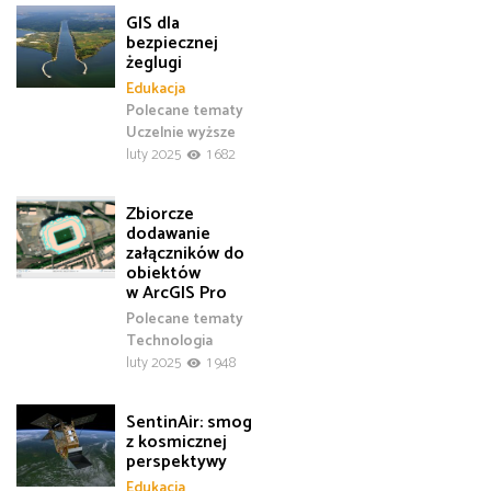
GIS dla
bezpiecznej
żeglugi
Edukacja
Polecane tematy
Uczelnie wyższe
luty 2025
1 682
Zbiorcze
dodawanie
załączników do
obiektów
w ArcGIS Pro
Polecane tematy
Technologia
luty 2025
1 948
SentinAir: smog
z kosmicznej
perspektywy
Edukacja