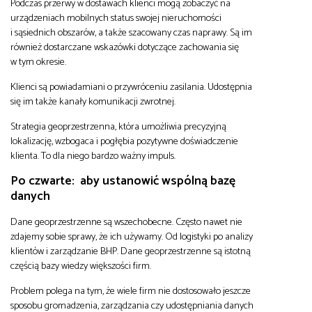
Podczas przerwy w dostawach klienci mogą zobaczyć na
urządzeniach mobilnych status swojej nieruchomości
i sąsiednich obszarów, a także szacowany czas naprawy. Są im
również dostarczane wskazówki dotyczące zachowania się
w tym okresie.
Klienci są powiadamiani o przywróceniu zasilania. Udostępnia
się im także kanały komunikacji zwrotnej.
Strategia geoprzestrzenna, która umożliwia precyzyjną
lokalizację, wzbogaca i pogłębia pozytywne doświadczenie
klienta. To dla niego bardzo ważny impuls.
Po czwarte: aby ustanowić wspólną bazę
danych
Dane geoprzestrzenne są wszechobecne. Często nawet nie
zdajemy sobie sprawy, że ich używamy. Od logistyki po analizy
klientów i zarządzanie BHP. Dane geoprzestrzenne są istotną
częścią bazy wiedzy większości firm.
Problem polega na tym, że wiele firm nie dostosowało jeszcze
sposobu gromadzenia, zarządzania czy udostępniania danych