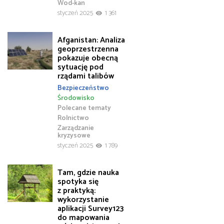
Wod-kan
styczeń 2025
1 361
Afganistan: Analiza
geoprzestrzenna
pokazuje obecną
sytuację pod
rządami talibów
Bezpieczeństwo
Środowisko
Polecane tematy
Rolnictwo
Zarządzanie
kryzysowe
styczeń 2025
1 789
Tam, gdzie nauka
spotyka się
z praktyką:
wykorzystanie
aplikacji Survey123
do mapowania