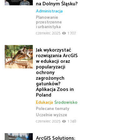
na Dolnym Śląsku?
Administracja
Planowanie
przestrzenne
i urbanistyka
czerwiec 2025
1 707
Jak wykorzystać
rozwiązania ArcGIS
w edukacji oraz
popularyzacji
ochrony
zagrożonych
gatunków?
Aplikacja Zoos in
Poland
Edukacja
Środowisko
Polecane tematy
Uczelnie wyższe
czerwiec 2025
1 748
ArcGIS Solutions: