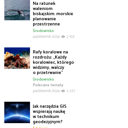
Na ratunek
waleniom
biskajskim: morskie
planowanie
przestrzenne
Środowisko
październik 2024
2 103
Rafy koralowe na
rozdrożu: „Każdy
koralowiec, którego
widzimy, walczy
o przetrwanie”
Środowisko
Polecane tematy
październik 2024
2 227
Jak narzędzia GIS
wspierają naukę
w technikum
geodezyjnym?