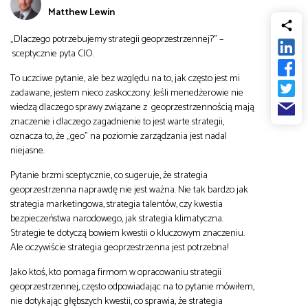
Matthew Lewin
od
Biznes
„Dlaczego potrzebujemy strategii geoprzestrzennej?” –
do
sceptycznie pyta CIO.
Infrastruktura i telekomunikacja
To uczciwe pytanie, ale bez względu na to, jak często jest mi
zadawane, jestem nieco zaskoczony. Jeśli menedżerowie nie
Turystyka i rekreacja
wiedzą dlaczego sprawy związane z geoprzestrzennością mają
znaczenie i dlaczego zagadnienie to jest warte strategii,
oznacza to, że „geo” na poziomie zarządzania jest nadal
Architektura, inżynieria i budownictwo
niejasne.
Pytanie brzmi sceptycznie, co sugeruje, że strategia
geoprzestrzenna naprawdę nie jest ważna. Nie tak bardzo jak
strategia marketingowa, strategia talentów, czy kwestia
bezpieczeństwa narodowego, jak strategia klimatyczna.
Strategie te dotyczą bowiem kwestii o kluczowym znaczeniu.
Ale oczywiście strategia geoprzestrzenna jest potrzebna!
Jako ktoś, kto pomaga firmom w opracowaniu strategii
geoprzestrzennej, często odpowiadając na to pytanie mówiłem,
nie dotykając głębszych kwestii, co sprawia, że strategia