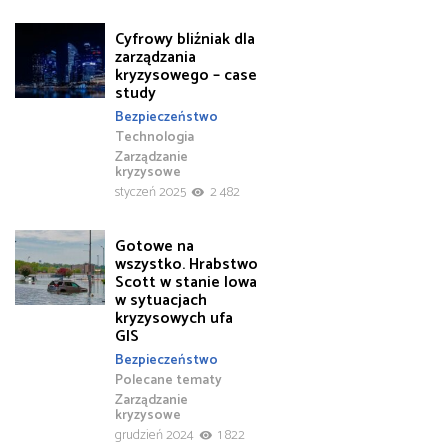
Cyfrowy bliźniak dla
zarządzania
kryzysowego – case
study
Bezpieczeństwo
Technologia
Zarządzanie
kryzysowe
styczeń 2025
2 482
Gotowe na
wszystko. Hrabstwo
Scott w stanie Iowa
w sytuacjach
kryzysowych ufa
GIS
Bezpieczeństwo
Polecane tematy
Zarządzanie
kryzysowe
grudzień 2024
1 822