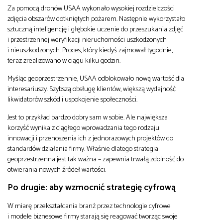
Za pomocą dronów USAA wykonało wysokiej rozdzielczości
zdjęcia obszarów dotkniętych pożarem. Następnie wykorzystało
sztuczną inteligencję i głębokie uczenie do przeszukania zdjęć
i przestrzennej weryfikacji nieruchomości uszkodzonych
i nieuszkodzonych. Proces, który kiedyś zajmował tygodnie,
teraz zrealizowano w ciągu kilku godzin.
Myśląc geoprzestrzennie, USAA odblokowało nową wartość dla
interesariuszy. Szybszą obsługę klientów, większą wydajność
likwidatorów szkód i uspokojenie społeczności.
Jest to przykład bardzo dobry sam w sobie. Ale największa
korzyść wynika z ciągłego wprowadzania tego rodzaju
innowacji i przenoszenia ich z jednorazowych projektów do
standardów działania firmy. Właśnie dlatego strategia
geoprzestrzenna jest tak ważna – zapewnia trwałą zdolność do
otwierania nowych źródeł wartości.
Po drugie: aby wzmocnić strategię cyfrową
W miarę przekształcania branż przez technologie cyfrowe
i modele biznesowe firmy starają się reagować tworząc swoje