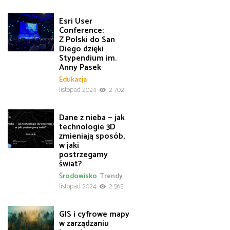
Esri User
Conference:
Z Polski do San
Diego dzięki
Stypendium im.
Anny Pasek
Edukacja
listopad 2024
2 702
Dane z nieba — jak
technologie 3D
zmieniają sposób,
w jaki
postrzegamy
świat?
Środowisko
Trendy
listopad 2024
2 565
GIS i cyfrowe mapy
w zarządzaniu