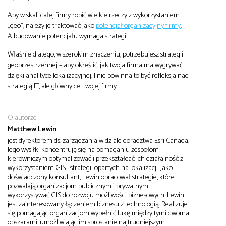
Aby w skali całej firmy robić wielkie rzeczy z wykorzystaniem
„geo”, należy je traktować jako
potencjał organizacyjny firmy
.
A budowanie potencjału wymaga strategii.
Właśnie dlatego, w szerokim znaczeniu, potrzebujesz strategii
geoprzestrzennej – aby określić, jak twoja firma ma wygrywać
dzięki analityce lokalizacyjnej. I nie powinna to być refleksja nad
strategią IT, ale główny cel twojej firmy.
O autorze
Matthew Lewin
jest dyrektorem ds. zarządzania w dziale doradztwa Esri Canada.
Jego wysiłki koncentrują się na pomaganiu zespołom
kierowniczym optymalizować i przekształcać ich działalność z
wykorzystaniem GIS i strategii opartych na lokalizacji. Jako
doświadczony konsultant, Lewin opracował strategie, które
pozwalają organizacjom publicznym i prywatnym
wykorzystywać GIS do rozwoju możliwości biznesowych. Lewin
jest zainteresowany łączeniem biznesu z technologią. Realizuje
się pomagając organizacjom wypełnić lukę między tymi dwoma
obszarami, umożliwiając im sprostanie najtrudniejszym