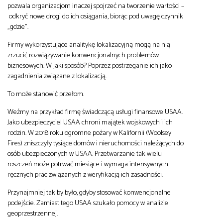
pozwala organizacjom inaczej spojrzeć na tworzenie wartości –
odkryć nowe drogi do ich osiągania, biorąc pod uwagę czynnik
„gdzie”.
Firmy wykorzystujące analitykę lokalizacyjną mogą na nią
zrzucić rozwiązywanie konwencjonalnych problemów
biznesowych. W jaki sposób? Poprzez postrzeganie ich jako
zagadnienia związane z lokalizacją.
To może stanowić przełom.
Weźmy na przykład firmę świadczącą usługi finansowe USAA.
Jako ubezpieczyciel USAA chroni majątek wojskowych i ich
rodzin. W 2018 roku ogromne pożary w Kalifornii (Woolsey
Fires) zniszczyły tysiące domów i nieruchomości należących do
osób ubezpieczonych w USAA. Przetwarzanie tak wielu
roszczeń może potrwać miesiące i wymaga intensywnych
ręcznych prac związanych z weryfikacją ich zasadności.
Przynajmniej tak by było, gdyby stosować konwencjonalne
podejście. Zamiast tego USAA szukało pomocy w analizie
geoprzestrzennej.