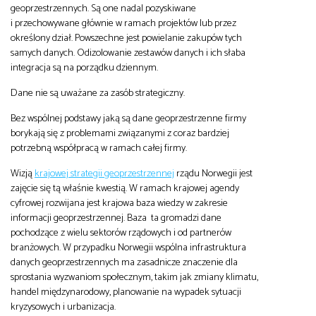
geoprzestrzennych. Są one nadal pozyskiwane
i przechowywane głównie w ramach projektów lub przez
określony dział. Powszechne jest powielanie zakupów tych
samych danych. Odizolowanie zestawów danych i ich słaba
integracja są na porządku dziennym.
Dane nie są uważane za zasób strategiczny.
Bez wspólnej podstawy jaką są dane geoprzestrzenne firmy
borykają się z problemami związanymi z coraz bardziej
potrzebną współpracą w ramach całej firmy.
Wizją
krajowej strategii geoprzestrzennej
rządu Norwegii jest
zajęcie się tą właśnie kwestią. W ramach krajowej agendy
cyfrowej rozwijana jest krajowa baza wiedzy w zakresie
informacji geoprzestrzennej. Baza ta gromadzi dane
pochodzące z wielu sektorów rządowych i od partnerów
branżowych. W przypadku Norwegii wspólna infrastruktura
danych geoprzestrzennych ma zasadnicze znaczenie dla
sprostania wyzwaniom społecznym, takim jak zmiany klimatu,
handel międzynarodowy, planowanie na wypadek sytuacji
kryzysowych i urbanizacja.