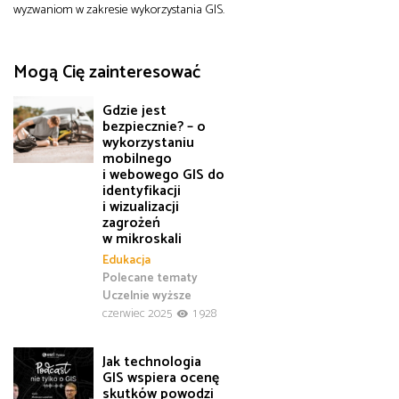
wyzwaniom w zakresie wykorzystania GIS.
Mogą Cię zainteresować
Gdzie jest
bezpiecznie? – o
wykorzystaniu
mobilnego
i webowego GIS do
identyfikacji
i wizualizacji
zagrożeń
w mikroskali
Edukacja
Polecane tematy
Uczelnie wyższe
czerwiec 2025
1 928
Jak technologia
GIS wspiera ocenę
skutków powodzi