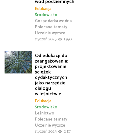
wód podziemnych
Edukacja
Środowisko
Gospodarka wodna
Polecane tematy
Uczelnie wyższe
styczeń 2025
1 990
Od edukacji do
zaangażowania:
projektowanie
ścieżek
dydaktycznych
jako narzędzie
dialogu
w leśnictwie
Edukacja
Środowisko
Leśnictwo
Polecane tematy
Uczelnie wyższe
styczeń 2025
2 101