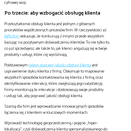
cyfrowej wizji.
Po trzecie: aby wzbogacić obsługę klienta
Przekształcenie obsługi klienta jest jednym z głównych
priorytetów współczesnych prezesów firm. W rzeczywistości aż
89% firm
wskazuje, że konkurują z innymi przede wszystkim
bazując na pozytywnym doświadczeniu klientów. To nie tylko to,
co już sprzedajesz, ale także to, jak klienci angażują się w twoje
produkty i usługi, które cię wyróżniają.
Podstawowym
celem poprawy jakości obsługi klienta
jest
usprawnienie styku klienta z firmą. Obejmuje to mapowanie
wszystkich sposobów kontaktowania się klienta z firmą, oraz
identyfikowanie interakcji, które zwiększają jego satysfakcję.
Firmy monitorują te interakcje i dostosowują swoje produkty
i usługi tak, aby poprawić jakość obsługi klienta.
Szansą dla firm jest wprowadzanie innowacyjnych sposobów
łączenia się z klientem w kluczowych momentach.
Wprowadź technologię geoprzestrzenną i pojęcie „hiper-
lokalizacji”, czyli doświadczenia klienta spersonalizowanego do