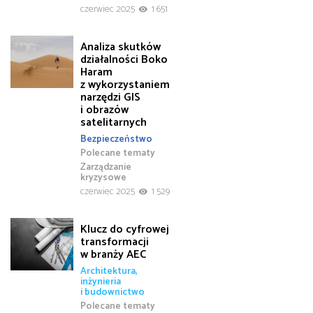
czerwiec 2025
1 651
Analiza skutków
działalności Boko
Haram
z wykorzystaniem
narzędzi GIS
i obrazów
satelitarnych
Bezpieczeństwo
Polecane tematy
Zarządzanie
kryzysowe
czerwiec 2025
1 529
Klucz do cyfrowej
transformacji
w branży AEC
Architektura,
inżynieria
i budownictwo
Polecane tematy