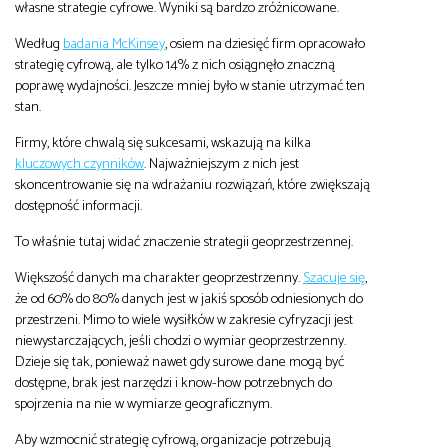
własne strategie cyfrowe. Wyniki są bardzo zróżnicowane.
Według
badania McKinsey
, osiem na dziesięć firm opracowało
strategię cyfrową, ale tylko 14% z nich osiągnęło znaczną
poprawę wydajności. Jeszcze mniej było w stanie utrzymać ten
stan.
Firmy, które chwalą się sukcesami, wskazują na kilka
kluczowych czynników
. Najważniejszym z nich jest
skoncentrowanie się na wdrażaniu rozwiązań, które zwiększają
dostępność informacji.
To właśnie tutaj widać znaczenie strategii geoprzestrzennej.
Większość danych ma charakter geoprzestrzenny.
Szacuje się
,
że od 60% do 80% danych jest w jakiś sposób odniesionych do
przestrzeni. Mimo to wiele wysiłków w zakresie cyfryzacji jest
niewystarczających, jeśli chodzi o wymiar geoprzestrzenny.
Dzieje się tak, ponieważ nawet gdy surowe dane mogą być
dostępne, brak jest narzędzi i know-how potrzebnych do
spojrzenia na nie w wymiarze geograficznym.
Aby wzmocnić strategię cyfrową, organizacje potrzebują