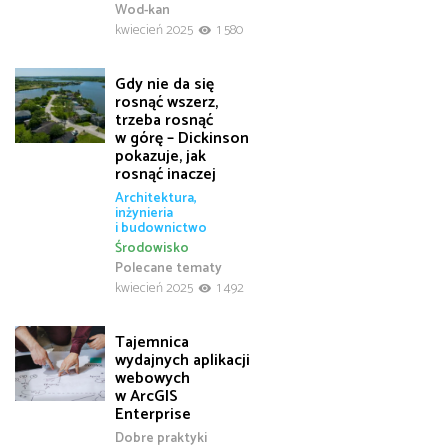
Wod-kan
kwiecień 2025
1 580
Gdy nie da się
rosnąć wszerz,
trzeba rosnąć
w górę – Dickinson
pokazuje, jak
rosnąć inaczej
Architektura,
inżynieria
i budownictwo
Środowisko
Polecane tematy
kwiecień 2025
1 492
Tajemnica
wydajnych aplikacji
webowych
w ArcGIS
Enterprise
Dobre praktyki