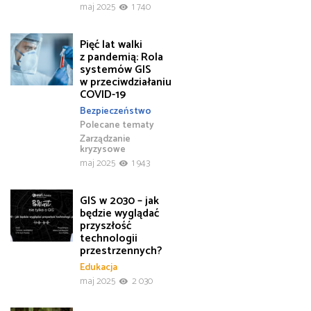
maj 2025
1 740
Pięć lat walki
z pandemią: Rola
systemów GIS
w przeciwdziałaniu
COVID-19
Bezpieczeństwo
Polecane tematy
Zarządzanie
kryzysowe
maj 2025
1 943
GIS w 2030 – jak
będzie wyglądać
przyszłość
technologii
przestrzennych?
Edukacja
maj 2025
2 030