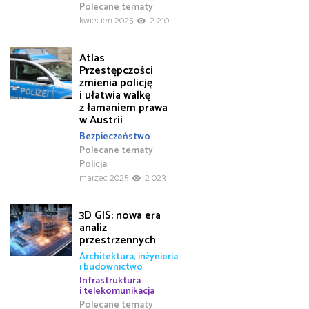
Polecane tematy
kwiecień 2025
2 210
Atlas
Przestępczości
zmienia policję
i ułatwia walkę
z łamaniem prawa
w Austrii
Bezpieczeństwo
Polecane tematy
Policja
marzec 2025
2 023
3D GIS: nowa era
analiz
przestrzennych
Architektura, inżynieria
i budownictwo
Infrastruktura
i telekomunikacja
Polecane tematy