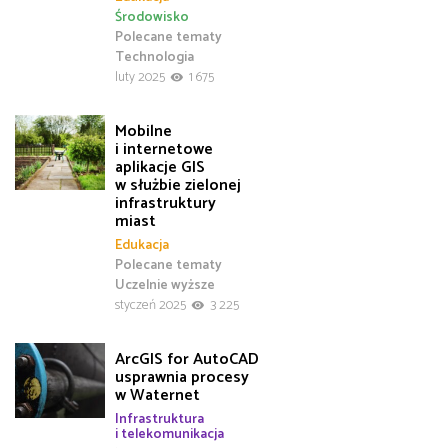
Środowisko
Polecane tematy
Technologia
luty 2025
1 675
Mobilne
i internetowe
aplikacje GIS
w służbie zielonej
infrastruktury
miast
Edukacja
Polecane tematy
Uczelnie wyższe
styczeń 2025
3 225
ArcGIS for AutoCAD
usprawnia procesy
w Waternet
Infrastruktura
i telekomunikacja