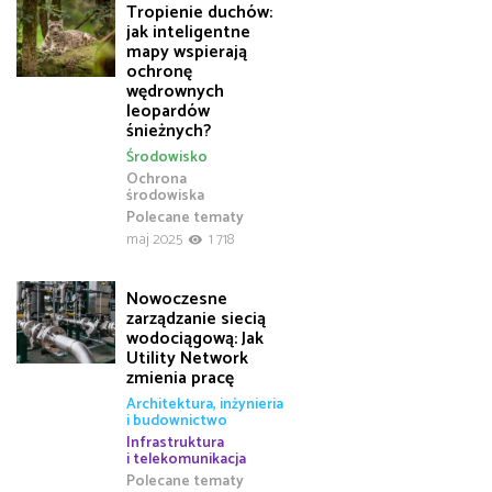
Tropienie duchów:
jak inteligentne
mapy wspierają
ochronę
wędrownych
leopardów
śnieżnych?
Środowisko
Ochrona
środowiska
Polecane tematy
maj 2025
1 718
Nowoczesne
zarządzanie siecią
wodociągową: Jak
Utility Network
zmienia pracę
Architektura, inżynieria
i budownictwo
Infrastruktura
i telekomunikacja
Polecane tematy