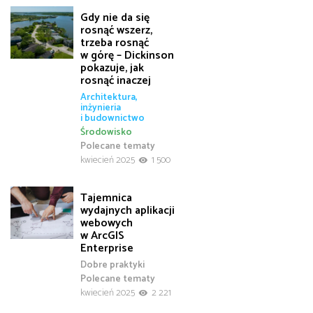
Gdy nie da się
rosnąć wszerz,
trzeba rosnąć
w górę – Dickinson
pokazuje, jak
rosnąć inaczej
Architektura,
inżynieria
i budownictwo
Środowisko
Polecane tematy
kwiecień 2025
1 500
Tajemnica
wydajnych aplikacji
webowych
w ArcGIS
Enterprise
Dobre praktyki
Polecane tematy
kwiecień 2025
2 221