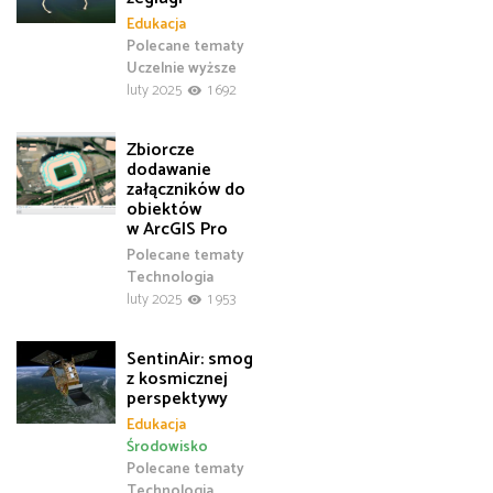
Edukacja
Polecane tematy
Uczelnie wyższe
luty 2025
1 692
Zbiorcze
dodawanie
załączników do
obiektów
w ArcGIS Pro
Polecane tematy
Technologia
luty 2025
1 953
SentinAir: smog
z kosmicznej
perspektywy
Edukacja
Środowisko
Polecane tematy
Technologia