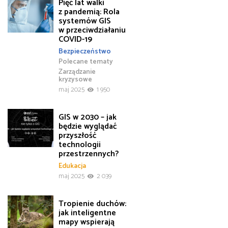
Pięć lat walki
z pandemią: Rola
systemów GIS
w przeciwdziałaniu
COVID-19
Bezpieczeństwo
Polecane tematy
Zarządzanie
kryzysowe
maj 2025
1 950
GIS w 2030 – jak
będzie wyglądać
przyszłość
technologii
przestrzennych?
Edukacja
maj 2025
2 039
Tropienie duchów:
jak inteligentne
mapy wspierają