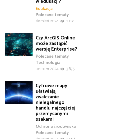
w edukacji?
Edukacja
Polecane tematy
sierpień 2024
2 071
Czy ArcGIS Online
może zastąpić
wersję Enterprise?
Polecane tematy
Technologia
sierpień 2024
3 875
Cyfrowe mapy
ułatwiają
zwalczanie
nielegalnego
handlu najczęściej
przemycanymi
ssakami
Ochrona środowiska
Polecane tematy