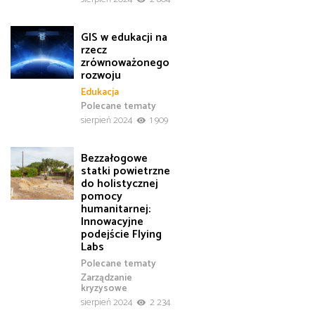
GIS w edukacji na
rzecz
zrównoważonego
rozwoju
Edukacja
Polecane tematy
sierpień 2024
1 909
Bezzałogowe
statki powietrzne
do holistycznej
pomocy
humanitarnej:
Innowacyjne
podejście Flying
Labs
Polecane tematy
Zarządzanie
kryzysowe
sierpień 2024
2 234