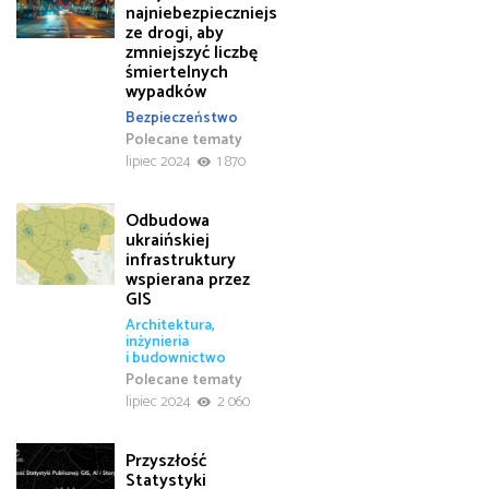
najniebezpieczniejs
ze drogi, aby
zmniejszyć liczbę
śmiertelnych
wypadków
Bezpieczeństwo
Polecane tematy
lipiec 2024
1 870
Odbudowa
ukraińskiej
infrastruktury
wspierana przez
GIS
Architektura,
inżynieria
i budownictwo
Polecane tematy
lipiec 2024
2 060
Przyszłość
Statystyki