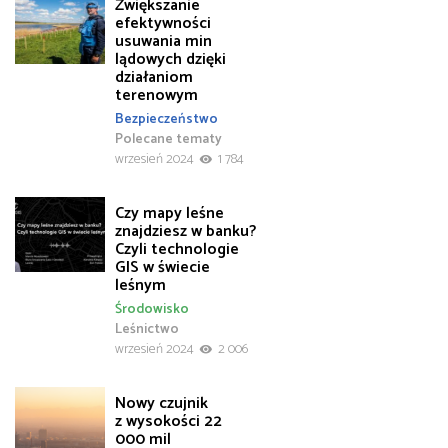
Zwiększanie
efektywności
usuwania min
lądowych dzięki
działaniom
terenowym
Bezpieczeństwo
Polecane tematy
wrzesień 2024
1 784
Czy mapy leśne
znajdziesz w banku?
Czyli technologie
GIS w świecie
leśnym
Środowisko
Leśnictwo
wrzesień 2024
2 006
Nowy czujnik
z wysokości 22
000 mil