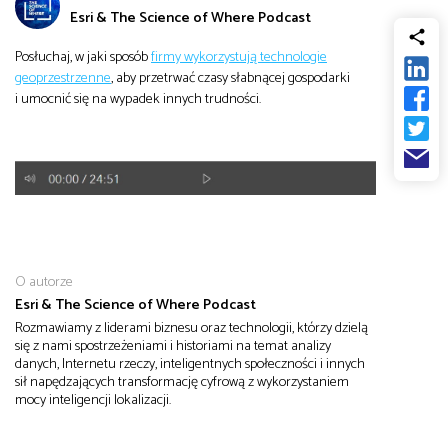
Esri & The Science of Where Podcast
od
Biznes
Posłuchaj, w jaki sposób
firmy wykorzystują technologie
do
geoprzestrzenne
, aby przetrwać czasy słabnącej gospodarki
Infrastruktura i telekomunikacja
i umocnić się na wypadek innych trudności.
Turystyka i rekreacja
Architektura, inżynieria i budownictwo
O autorze
Esri & The Science of Where Podcast
Rozmawiamy z liderami biznesu oraz technologii, którzy dzielą
się z nami spostrzeżeniami i historiami na temat analizy
danych, Internetu rzeczy, inteligentnych społeczności i innych
sił napędzających transformację cyfrową z wykorzystaniem
mocy inteligencji lokalizacji.