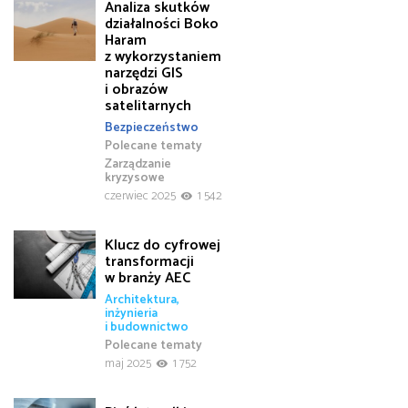
Analiza skutków
działalności Boko
Haram
z wykorzystaniem
narzędzi GIS
i obrazów
satelitarnych
Bezpieczeństwo
Polecane tematy
Zarządzanie
kryzysowe
czerwiec 2025
1 542
Klucz do cyfrowej
transformacji
w branży AEC
Architektura,
inżynieria
i budownictwo
Polecane tematy
maj 2025
1 752