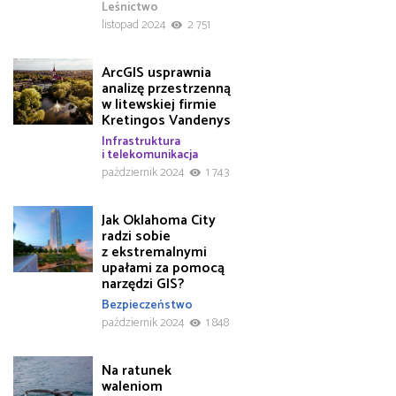
Leśnictwo
listopad 2024
2 751
ArcGIS usprawnia
analizę przestrzenną
w litewskiej firmie
Kretingos Vandenys
Infrastruktura
i telekomunikacja
październik 2024
1 743
Jak Oklahoma City
radzi sobie
z ekstremalnymi
upałami za pomocą
narzędzi GIS?
Bezpieczeństwo
październik 2024
1 848
Na ratunek
waleniom