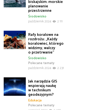
biskajskim: morskie
planowanie
przestrzenne
Środowisko
październik 2024
2 111
Rafy koralowe na
rozdrożu: „Każdy
koralowiec, którego
widzimy, walczy
o przetrwanie”
Środowisko
Polecane tematy
październik 2024
2 231
Jak narzędzia GIS
wspierają naukę
w technikum
geodezyjnym?
Edukacja
Polecane tematy