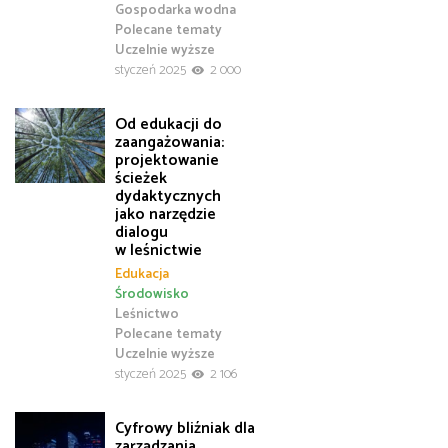
Gospodarka wodna
Polecane tematy
Uczelnie wyższe
styczeń 2025
2 000
Od edukacji do
zaangażowania:
projektowanie
ścieżek
dydaktycznych
jako narzędzie
dialogu
w leśnictwie
Edukacja
Środowisko
Leśnictwo
Polecane tematy
Uczelnie wyższe
styczeń 2025
2 106
Cyfrowy bliźniak dla
zarządzania