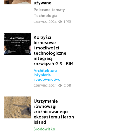
używane
Polecane tematy
Technologia
czerwiec 2024
1 978
Korzyści
biznesowe
i możliwości
technologiczne
integracji
rozwiązań GIS i BIM
Architektura,
inżynieria
i budownictwo
czerwiec 2024
2 011
Utrzymanie
równowagi
zróżnicowanego
ekosystemu Heron
Island
Środowisko