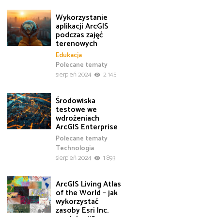
Wykorzystanie
aplikacji ArcGIS
podczas zajęć
terenowych
Edukacja
Polecane tematy
sierpień 2024
2 145
Środowiska
testowe we
wdrożeniach
ArcGIS Enterprise
Polecane tematy
Technologia
sierpień 2024
1 893
ArcGIS Living Atlas
of the World – jak
wykorzystać
zasoby Esri Inc.