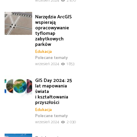
wrzesień 2024
2 470
Narzędzia ArcGIS
wspierają
opracowywanie
tyflomap
zabytkowych
parków
Edukacja
Polecane tematy
wrzesień 2024
1 853
GIS Day 2024: 25
lat mapowania
świata
i kształtowania
przyszłości
Edukacja
Polecane tematy
wrzesień 2024
2 030