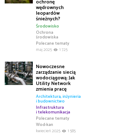
ochronę
wędrownych
leopardów
śnieżnych?
Środowisko
Ochrona
środowiska
Polecane tematy
maj 2025
1 725
Nowoczesne
zarządzanie siecią
wodociągową: Jak
Utility Network
zmienia pracę
Architektura, inżynieria
i budownictwo
Infrastruktura
i telekomunikacja
Polecane tematy
Wod-kan
kwiecień 2025
1 585