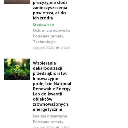
precyzyjnie śledzi
zanieczyszczenia
powietrza, aż do
ich źródła
Środowisko
Ochrona środowiska
Polecane tematy
Technologia
sierpień 2024
2 048
Wspieranie
dekarbonizacji
przedsiębiorstw:
Innowacyjne
podejście National
Renewable Energy
Lab do kwestii
obiektów
zrównoważonych
energetycznie
Energia odnawialna
Polecane tematy
sierpień 2024
2 804