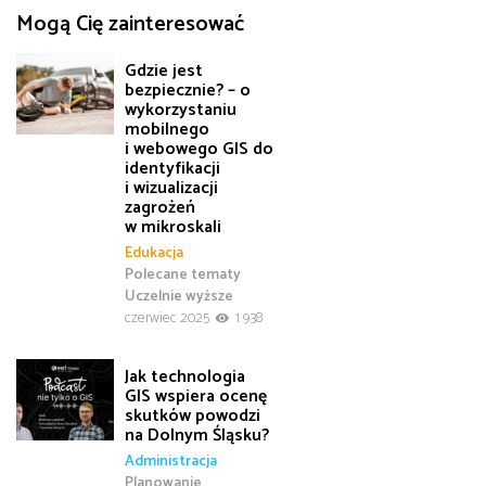
Mogą Cię zainteresować
Gdzie jest
bezpiecznie? – o
wykorzystaniu
mobilnego
i webowego GIS do
identyfikacji
i wizualizacji
zagrożeń
w mikroskali
Edukacja
Polecane tematy
Uczelnie wyższe
czerwiec 2025
1 938
Jak technologia
GIS wspiera ocenę
skutków powodzi
na Dolnym Śląsku?
Administracja
Planowanie