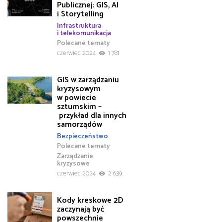
Publicznej: GIS, AI
i Storytelling
Infrastruktura
i telekomunikacja
Polecane tematy
czerwiec 2024
1 781
GIS w zarządzaniu
kryzysowym
w powiecie
sztumskim –
przykład dla innych
samorządów
Bezpieczeństwo
Polecane tematy
Zarządzanie
kryzysowe
czerwiec 2024
2 639
Kody kreskowe 2D
zaczynają być
powszechnie