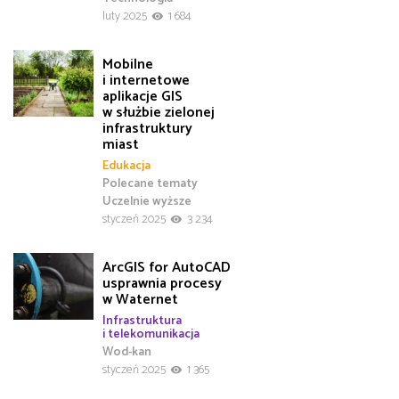
luty 2025
1 684
Mobilne
i internetowe
aplikacje GIS
w służbie zielonej
infrastruktury
miast
Edukacja
Polecane tematy
Uczelnie wyższe
styczeń 2025
3 234
ArcGIS for AutoCAD
usprawnia procesy
w Waternet
Infrastruktura
i telekomunikacja
Wod-kan
styczeń 2025
1 365