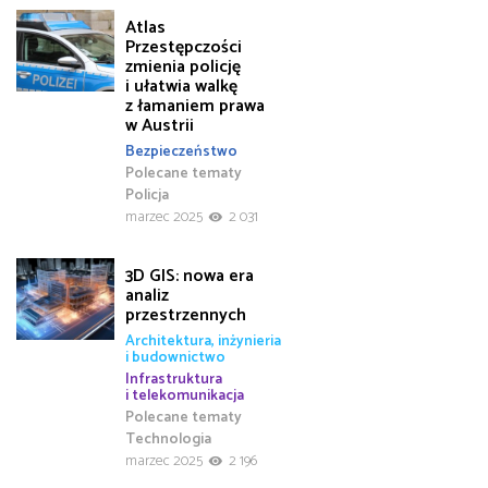
Atlas
Przestępczości
zmienia policję
i ułatwia walkę
z łamaniem prawa
w Austrii
Bezpieczeństwo
Polecane tematy
Policja
marzec 2025
2 031
3D GIS: nowa era
analiz
przestrzennych
Architektura, inżynieria
i budownictwo
Infrastruktura
i telekomunikacja
Polecane tematy
Technologia
marzec 2025
2 196