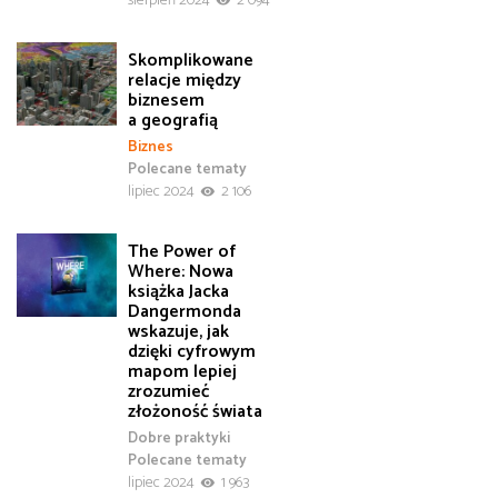
sierpień 2024
2 094
Skomplikowane
relacje między
biznesem
a geografią
Biznes
Polecane tematy
lipiec 2024
2 106
The Power of
Where: Nowa
książka Jacka
Dangermonda
wskazuje, jak
dzięki cyfrowym
mapom lepiej
zrozumieć
złożoność świata
Dobre praktyki
Polecane tematy
lipiec 2024
1 963