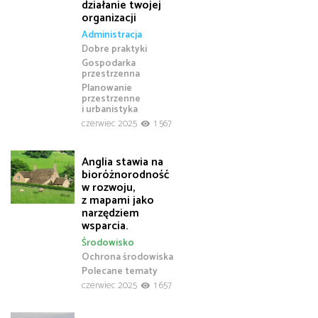
działanie twojej
organizacji
Administracja
Dobre praktyki
Gospodarka
przestrzenna
Planowanie
przestrzenne
i urbanistyka
czerwiec 2025
1 567
Anglia stawia na
bioróżnorodność
w rozwoju,
z mapami jako
narzędziem
wsparcia.
Środowisko
Ochrona środowiska
Polecane tematy
czerwiec 2025
1 657