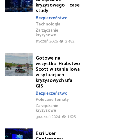
kryzysowego – case
study
Bezpieczeństwo
Technologia
Zarządzanie
kryzysowe
styczeń 2025
2 492
Gotowe na
wszystko. Hrabstwo
Scott w stanie Iowa
w sytuacjach
kryzysowych ufa
GIS
Bezpieczeństwo
Polecane tematy
Zarządzanie
kryzysowe
grudzień 2024
1 825
Esri User