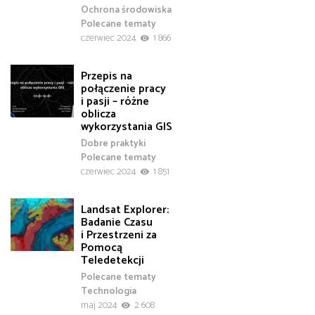
Ochrona środowiska
Polecane tematy
czerwiec 2024
1 866
Przepis na
połączenie pracy
i pasji – różne
oblicza
wykorzystania GIS
Dobre praktyki
Polecane tematy
czerwiec 2024
1 851
Landsat Explorer:
Badanie Czasu
i Przestrzeni za
Pomocą
Teledetekcji
Polecane tematy
Technologia
maj 2024
2 608