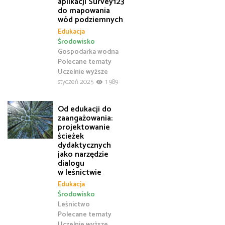
aplikacji Survey123
do mapowania
wód podziemnych
Edukacja
Środowisko
Gospodarka wodna
Polecane tematy
Uczelnie wyższe
styczeń 2025
1 989
Od edukacji do
zaangażowania:
projektowanie
ścieżek
dydaktycznych
jako narzędzie
dialogu
w leśnictwie
Edukacja
Środowisko
Leśnictwo
Polecane tematy
Uczelnie wyższe