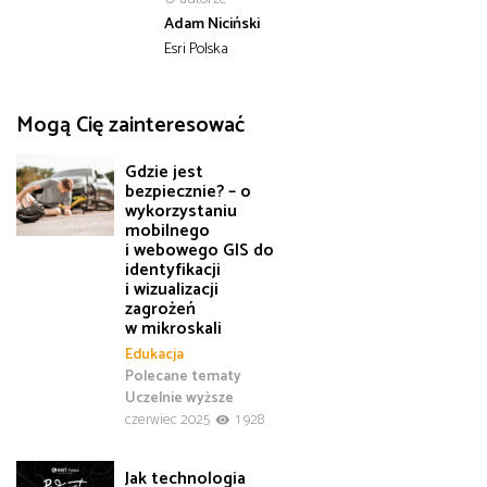
Adam Niciński
Esri Polska
Mogą Cię zainteresować
Gdzie jest
bezpiecznie? – o
wykorzystaniu
mobilnego
i webowego GIS do
identyfikacji
i wizualizacji
zagrożeń
w mikroskali
Edukacja
Polecane tematy
Uczelnie wyższe
czerwiec 2025
1 928
Jak technologia