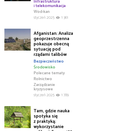
Infrastruktura
i telekomunikacja
Wod-kan
styczeń 2025
1 361
Afganistan: Analiza
geoprzestrzenna
pokazuje obecną
sytuację pod
rządami talibów
Bezpieczeństwo
Środowisko
Polecane tematy
Rolnictwo
Zarządzanie
kryzysowe
styczeń 2025
1 789
Tam, gdzie nauka
spotyka się
z praktyką:
wykorzystanie