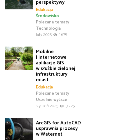
perspektywy
Edukacja
Środowisko
Polecane tematy
Technologia
luty 2025
1 675
Mobilne
i internetowe
aplikacje GIS
w służbie zielonej
infrastruktury
miast
Edukacja
Polecane tematy
Uczelnie wyższe
styczeń 2025
3 225
ArcGIS for AutoCAD
usprawnia procesy
w Waternet