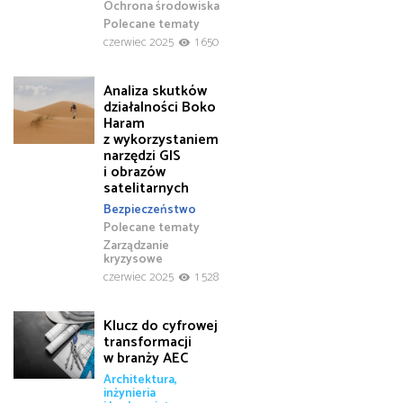
Ochrona środowiska
Polecane tematy
czerwiec 2025
1 650
Analiza skutków
działalności Boko
Haram
z wykorzystaniem
narzędzi GIS
i obrazów
satelitarnych
Bezpieczeństwo
Polecane tematy
Zarządzanie
kryzysowe
czerwiec 2025
1 528
Klucz do cyfrowej
transformacji
w branży AEC
Architektura,
inżynieria