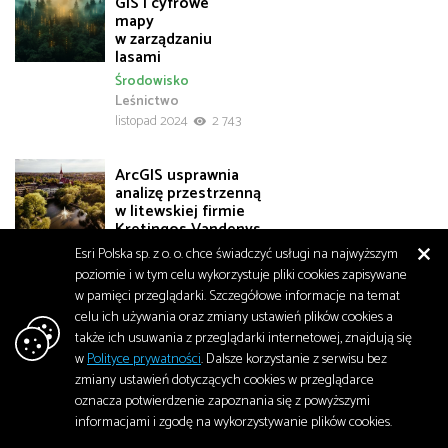
GIS i cyfrowe
mapy
w zarządzaniu
lasami
Środowisko
Leśnictwo
listopad 2024
2 743
ArcGIS usprawnia
analizę przestrzenną
w litewskiej firmie
Kretingos Vandenys
Infrastruktura
Esri Polska sp. z o. o. chce świadczyć usługi na najwyższym
i telekomunikacja
poziomie i w tym celu wykorzystuje pliki cookies zapisywane
październik 2024
1 739
w pamięci przeglądarki. Szczegółowe informacje na temat
celu ich używania oraz zmiany ustawień plików cookies a
także ich usuwania z przeglądarki internetowej, znajdują się
Jak Oklahoma City
radzi sobie
w
Polityce prywatności
. Dalsze korzystanie z serwisu bez
z ekstremalnymi
zmiany ustawień dotyczących cookies w przeglądarce
upałami za pomocą
oznacza potwierdzenie zapoznania się z powyższymi
narzędzi GIS?
informacjami i zgodę na wykorzystywanie plików cookies.
Bezpieczeństwo