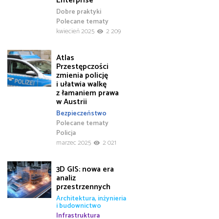
Enterprise
Dobre praktyki
Polecane tematy
kwiecień 2025
2 209
Atlas
Przestępczości
zmienia policję
i ułatwia walkę
z łamaniem prawa
w Austrii
Bezpieczeństwo
Polecane tematy
Policja
marzec 2025
2 021
3D GIS: nowa era
analiz
przestrzennych
Architektura, inżynieria
i budownictwo
Infrastruktura