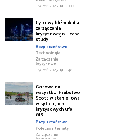
styczeń 2025
2 100
Cyfrowy bliźniak dla
zarządzania
kryzysowego – case
study
Bezpieczeństwo
Technologia
Zarządzanie
kryzysowe
styczeń 2025
2 481
Gotowe na
wszystko. Hrabstwo
Scott w stanie Iowa
w sytuacjach
kryzysowych ufa
GIS
Bezpieczeństwo
Polecane tematy
Zarządzanie