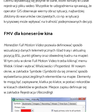
czemu wyświetlają się jedynie te dane, które istniały w czasie
rejestracji pliku wideo. Wszystkie te udogodnienia sprawiają, że
operator GIS obserwuje wierny obraz sytuacji, najbardziej
zbliżony do warunków rzeczywistych, co np. w sytuacji
kryzysowej może wpływać na trafność podejmowanych decyzji.
FMV dla koneserów kina
Menedżer Full Motion Video
pozwala definiować sposób
wizualizacji danych telemetrycznych (ślad trasy i aktualną
pozycją BSL, punkt główny oraz obwiednię kadru na mapie).
W tym celu w oknie Full Motion Video trzeba kliknąć menu
Widok (
View
) i wybrać Właściwości (
Properties
). W nowym
oknie, w zakładce Symbole (
Symbols
) da się zmienić sposób
wyświetlania poszczególnych elementów na mapie. Elementy
te mogą być zapisywane, klatka po klatce, w postaci rekordów
w klasach obiektów w geobazie. Miejsce zapisu definiuje się
w zakładce Rejestracja (
Recording
).