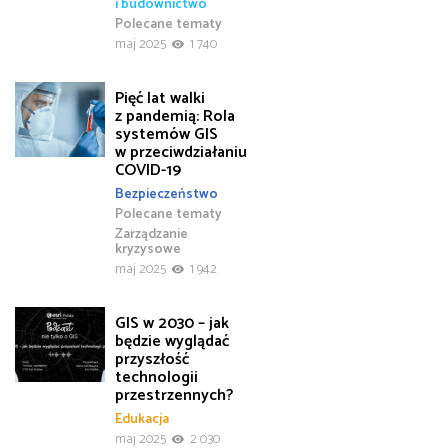
i budownictwo
Polecane tematy
maj 2025
1 740
Pięć lat walki
z pandemią: Rola
systemów GIS
w przeciwdziałaniu
COVID-19
Bezpieczeństwo
Polecane tematy
Zarządzanie
kryzysowe
maj 2025
1 942
GIS w 2030 – jak
będzie wyglądać
przyszłość
technologii
przestrzennych?
Edukacja
maj 2025
2 030