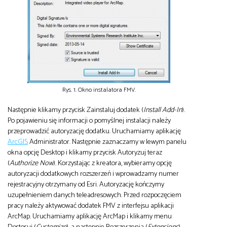
Rys. 1. Okno instalatora FMV.
Następnie klikamy przycisk Zainstaluj dodatek (
Install Add-In
).
Po pojawieniu się informacji o pomyślnej instalacji należy
przeprowadzić autoryzację dodatku. Uruchamiamy aplikację
ArcGIS
Administrator. Następnie zaznaczamy w lewym panelu
okna opcję Desktop i klikamy przycisk Autoryzuj teraz
(
Authorize Now
). Korzystając z kreatora, wybieramy opcję
autoryzacji dodatkowych rozszerzeń i wprowadzamy numer
rejestracyjny otrzymany od Esri. Autoryzację kończymy
uzupełnieniem danych teleadresowych. Przed rozpoczęciem
pracy należy aktywować dodatek FMV z interfejsu aplikacji
ArcMap. Uruchamiamy aplikację ArcMap i klikamy menu
Dostosuj (
Customize
), a następnie Rozszerzenia (
Extensions
).