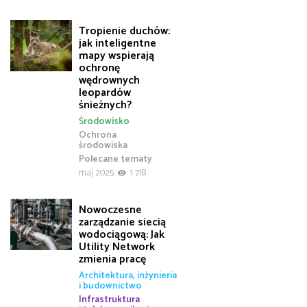
Tropienie duchów:
jak inteligentne
mapy wspierają
ochronę
wędrownych
leopardów
śnieżnych?
Środowisko
Ochrona
środowiska
Polecane tematy
maj 2025
1 718
Nowoczesne
zarządzanie siecią
wodociągową: Jak
Utility Network
zmienia pracę
Architektura, inżynieria
i budownictwo
Infrastruktura