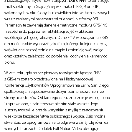
z bezzałogowych systemów latających. Dane FMV to seria zdjęć
multispektralnych (najczęściej w kanałach R,G, B oraz IR),
wykonanych w określonych, niewielkich interwałach czasowych
wraz z zapisanymi parametrami orientacji platformy BSL.
Parametry te zawierają dane telemetryczne modułu GPS/INS
niezbędne do poprawnej rektyfikacji zdjęć w układzie
współrzędnych geograficznych. Dane FMV w powiązaniu z GIS-
em można sobie wyobrazić jako film, którego kolejne kadry są
wyświetlane bezpośrednio na mapie i zmieniają swój zasięg
oraz kształt w zależności od położenia i odchylenia kamery od
pionu.
W 2011 roku, gdy po raz pierwszy rozwiązanie łączące FMV
z GIS-em zostało przedstawione na Międzynarodowej
Konferencji Użytkowników Oprogramowania Esri w San Diego,
spotkało się z niespodziewanie dużym zainteresowaniem ze
strony uczestników. Od tamtego czasu znacznie je wzbogacono
i usprawniono, a zainteresowanie nim stale wzrasta. Jego
autorzy tworzyli je przede wszystkim z myślą o zastosowaniu
w sektorze bezpieczeństwa publicznego i wojska. Dziś można
stwierdzić, że oprogramowanie to odgrywa ważną rolę również
w innych branżach. Dodatek Full Motion Video obsługuje