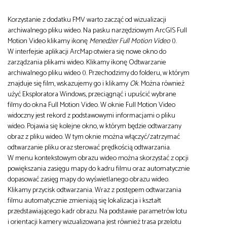
Korzystanie z dodatku FMV warto zacząć od wizualizacji
archiwalnego pliku wideo. Na pasku narzędziowym ArcGIS Full
Motion Video klikamy ikonę
Menedżer Full Motion Video
().
W interfejsie aplikacji ArcMap otwiera się nowe okno do
zarządzania plikami wideo. Klikamy ikonę Odtwarzanie
archiwalnego pliku wideo (). Przechodzimy do folderu, w którym
znajduje się film, wskazujemy go i klikamy
Ok
. Można również
użyć Eksploratora Windows, przeciągnąć i upuścić wybrane
filmy do okna Full Motion Video. W oknie Full Motion Video
widoczny jest rekord z podstawowymi informacjami o pliku
wideo. Pojawia się kolejne okno, w którym będzie odtwarzany
obraz z pliku wideo. W tym oknie można włączyć/zatrzymać
odtwarzanie pliku oraz sterować prędkością odtwarzania.
W menu kontekstowym obrazu wideo można skorzystać z opcji
powiększania zasięgu mapy do kadru filmu oraz automatycznie
dopasować zasięg mapy do wyświetlanego obrazu wideo.
Klikamy przycisk odtwarzania. Wraz z postępem odtwarzania
filmu automatycznie zmieniają się lokalizacja i kształt
przedstawiającego kadr obrazu. Na podstawie parametrów lotu
i orientacji kamery wizualizowana jest również trasa przelotu