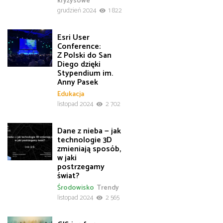
kryzysowe
grudzień 2024
1 822
Esri User
Conference:
Z Polski do San
Diego dzięki
Stypendium im.
Anny Pasek
Edukacja
listopad 2024
2 702
Dane z nieba — jak
technologie 3D
zmieniają sposób,
w jaki
postrzegamy
świat?
Środowisko
Trendy
listopad 2024
2 565