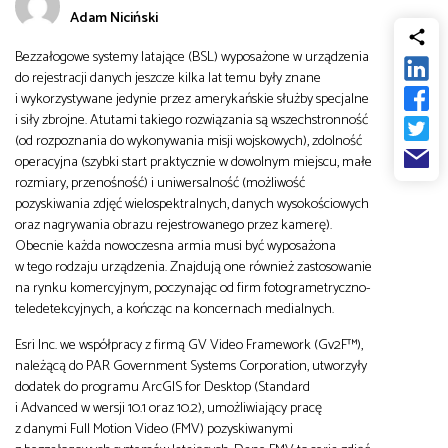
Adam Niciński
od
Biznes
Bezzałogowe systemy latające (BSL) wyposażone w urządzenia
do
do rejestracji danych jeszcze kilka lat temu były znane
Infrastruktura i telekomunikacja
i wykorzystywane jedynie przez amerykańskie służby specjalne
i siły zbrojne. Atutami takiego rozwiązania są wszechstronność
(od rozpoznania do wykonywania misji wojskowych), zdolność
Turystyka i rekreacja
operacyjna (szybki start praktycznie w dowolnym miejscu, małe
rozmiary, przenośność) i uniwersalność (możliwość
pozyskiwania zdjęć wielospektralnych, danych wysokościowych
Architektura, inżynieria i budownictwo
oraz nagrywania obrazu rejestrowanego przez kamerę).
Obecnie każda nowoczesna armia musi być wyposażona
w tego rodzaju urządzenia. Znajdują one również zastosowanie
na rynku komercyjnym, poczynając od firm fotogrametryczno-
teledetekcyjnych, a kończąc na koncernach medialnych.
Esri Inc. we współpracy z firmą GV Video Framework (Gv2F™),
należącą do PAR Government Systems Corporation, utworzyły
dodatek do programu ArcGIS for Desktop (Standard
i Advanced w wersji 10.1 oraz 10.2), umożliwiający pracę
z danymi Full Motion Video (FMV) pozyskiwanymi