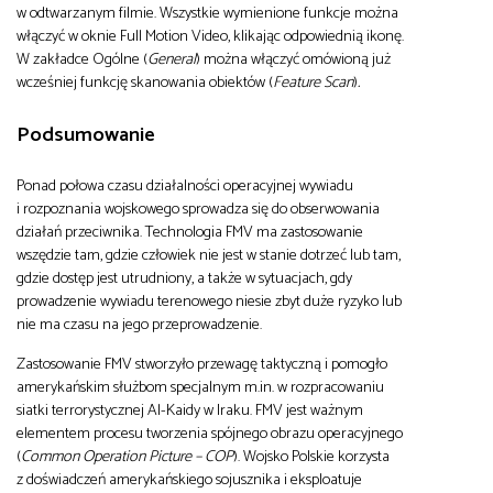
w odtwarzanym filmie. Wszystkie wymienione funkcje można
włączyć w oknie Full Motion Video, klikając odpowiednią ikonę.
W zakładce Ogólne (
General
) można włączyć omówioną już
wcześniej funkcję skanowania obiektów (
Feature Scan
)
.
Podsumowanie
Ponad połowa czasu działalności operacyjnej wywiadu
i rozpoznania wojskowego sprowadza się do obserwowania
działań przeciwnika. Technologia FMV ma zastosowanie
wszędzie tam, gdzie człowiek nie jest w stanie dotrzeć lub tam,
gdzie dostęp jest utrudniony, a także w sytuacjach, gdy
prowadzenie wywiadu terenowego niesie zbyt duże ryzyko lub
nie ma czasu na jego przeprowadzenie.
Zastosowanie FMV stworzyło przewagę taktyczną i pomogło
amerykańskim służbom specjalnym m.in. w rozpracowaniu
siatki terrorystycznej Al-Kaidy w Iraku. FMV jest ważnym
elementem procesu tworzenia spójnego obrazu operacyjnego
(
Common Operation Picture – COP
). Wojsko Polskie korzysta
z doświadczeń amerykańskiego sojusznika i eksploatuje