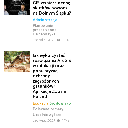
GIS wspiera ocenę
skutków powodzi
na Dolnym Śląsku?
Administracja
Planowanie
przestrzenne
i urbanistyka
czerwiec 2025
1 707
Jak wykorzystać
rozwiązania ArcGIS
w edukacji oraz
popularyzacji
ochrony
zagrożonych
gatunków?
Aplikacja Zoos in
Poland
Edukacja
Środowisko
Polecane tematy
Uczelnie wyższe
czerwiec 2025
1 748