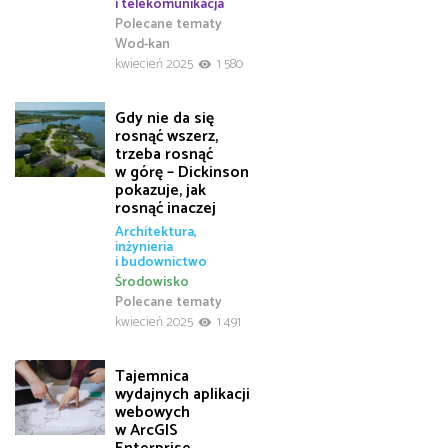
i telekomunikacja
Polecane tematy
Wod-kan
kwiecień 2025
1 580
Gdy nie da się
rosnąć wszerz,
trzeba rosnąć
w górę – Dickinson
pokazuje, jak
rosnąć inaczej
Architektura,
inżynieria
i budownictwo
Środowisko
Polecane tematy
kwiecień 2025
1 491
Tajemnica
wydajnych aplikacji
webowych
w ArcGIS