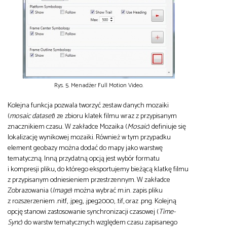
Rys. 5. Menadżer Full Motion Video.
Kolejna funkcja pozwala tworzyć zestaw danych mozaiki
(
mosaic dataset
) ze zbioru klatek filmu wraz z przypisanym
znacznikiem czasu. W zakładce Mozaika (
Mosaic
) definiuje się
lokalizację wynikowej mozaiki. Również w tym przypadku
element geobazy można dodać do mapy jako warstwę
tematyczną. Inną przydatną opcją jest wybór formatu
i kompresji pliku, do którego eksportujemy bieżącą klatkę filmu
z przypisanym odniesieniem przestrzennym. W zakładce
Zobrazowania (
Image
) można wybrać m.in. zapis pliku
z rozszerzeniem .nitf, .jpeg, .jpeg2000, .tif, oraz .png. Kolejną
opcję stanowi zastosowanie synchronizacji czasowej (
Time-
Sync
) do warstw tematycznych względem czasu zapisanego