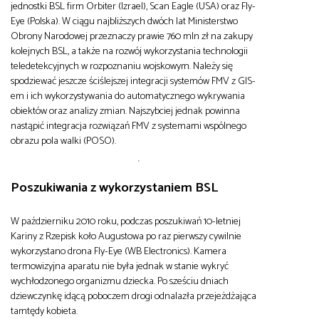
jednostki BSL firm Orbiter (Izrael), Scan Eagle (USA) oraz Fly-
Eye (Polska). W ciągu najbliższych dwóch lat Ministerstwo
Obrony Narodowej przeznaczy prawie 760 mln zł na zakupy
kolejnych BSL, a także na rozwój wykorzystania technologii
teledetekcyjnych w rozpoznaniu wojskowym. Należy się
spodziewać jeszcze ściślejszej integracji systemów FMV z GIS-
em i ich wykorzystywania do automatycznego wykrywania
obiektów oraz analizy zmian. Najszybciej jednak powinna
nastąpić integracja rozwiązań FMV z systemami wspólnego
obrazu pola walki (POSO).
Poszukiwania z wykorzystaniem BSL
W październiku 2010 roku, podczas poszukiwań 10-letniej
Kariny z Rzepisk koło Augustowa po raz pierwszy cywilnie
wykorzystano drona Fly-Eye (WB Electronics). Kamera
termowizyjna aparatu nie była jednak w stanie wykryć
wychłodzonego organizmu dziecka. Po sześciu dniach
dziewczynkę idącą poboczem drogi odnalazła przejeżdżająca
tamtędy kobieta.