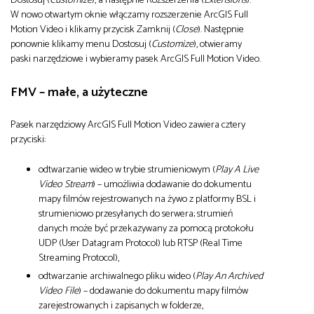
W nowo otwartym oknie włączamy rozszerzenie ArcGIS Full
Motion Video i klikamy przycisk Zamknij (
Close
). Następnie
ponownie klikamy menu Dostosuj (
Customize
), otwieramy
paski narzędziowe i wybieramy pasek ArcGIS Full Motion Video.
FMV – małe, a użyteczne
Pasek narzędziowy ArcGIS Full Motion Video zawiera cztery
przyciski:
odtwarzanie wideo w trybie strumieniowym (
Play A Live
Video Stream
) – umożliwia dodawanie do dokumentu
mapy filmów rejestrowanych na żywo z platformy BSL i
strumieniowo przesyłanych do serwera; strumień
danych może być przekazywany za pomocą protokołu
UDP (User Datagram Protocol) lub RTSP (Real Time
Streaming Protocol),
odtwarzanie archiwalnego pliku wideo (
Play An Archived
Video File
) – dodawanie do dokumentu mapy filmów
zarejestrowanych i zapisanych w folderze,