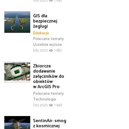
luty 2025
1 950
GIS dla
bezpiecznej
żeglugi
Edukacja
Polecane tematy
Uczelnie wyższe
luty 2025
1 682
Zbiorcze
dodawanie
załączników do
obiektów
w ArcGIS Pro
Polecane tematy
Technologia
luty 2025
1 948
SentinAir: smog
z kosmicznej