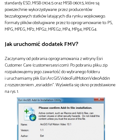
standardy ESD, MISB 0104.5 oraz MISB 0601.5, które są
powszechnie wykorzystywane przez producentów
bezzałogowych statków latających dla rynku wojskowego.
Formaty plików obsługiwane przez to oprogramowanie to: PS,
MPG, MPEG, MP2, MPG2, MPEG2, MP4, MPg4, MPEG4.
Jak uruchomić dodatek FMV?
Zaczynamy od pobrania oprogramowania z witryny Esri
Customer Care (customers.esri.com). Po pobraniu pliku zip
rozpakowujemy jego zawartość do wybranego folderu
i uruchamiamy plik Esri.ArcGIS.VideoFullMotionVideoAddin
z rozszerzeniem „esriaddin”. Wyświetla się okno przedstawione
na rys. 1.