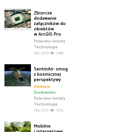
Zbiorcze
dodawanie
załączników do
obiektów
w ArcGIS Pro
Polecane tematy
Technologia
luty 2025
1 948
SentinAir: smog
z kosmicznej
perspektywy
Edukacja
Środowisko
Polecane tematy
Technologia
luty 2025
1 675
Mobilne
i internetowe