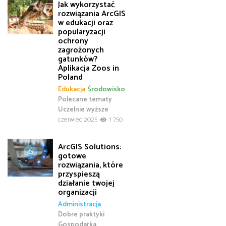
Jak wykorzystać
rozwiązania ArcGIS
w edukacji oraz
popularyzacji
ochrony
zagrożonych
gatunków?
Aplikacja Zoos in
Poland
Edukacja
Środowisko
Polecane tematy
Uczelnie wyższe
czerwiec 2025
1 750
ArcGIS Solutions:
gotowe
rozwiązania, które
przyspieszą
działanie twojej
organizacji
Administracja
Dobre praktyki
Gospodarka