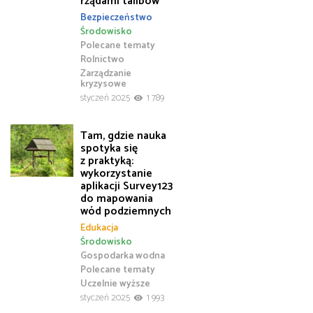
rządami talibów
Bezpieczeństwo
Środowisko
Polecane tematy
Rolnictwo
Zarządzanie
kryzysowe
styczeń 2025
1 789
Tam, gdzie nauka
spotyka się
z praktyką:
wykorzystanie
aplikacji Survey123
do mapowania
wód podziemnych
Edukacja
Środowisko
Gospodarka wodna
Polecane tematy
Uczelnie wyższe
styczeń 2025
1 993