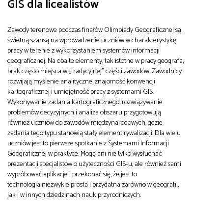
GIS dla licealistów
Zawody terenowe podczas finałów Olimpiady Geograficznej są
świetną szansą na wprowadzenie uczniów w charakterystykę
pracy w terenie z wykorzystaniem systemów informacji
geograficznej. Na oba te elementy, tak istotne w pracy geografa,
brak często miejsca w „tradycyjnej” części zawodów. Zawodnicy
rozwijają myślenie analityczne, znajomość konwencji
kartograficznej i umiejętność pracy z systemami GIS.
Wykonywanie zadania kartograficznego, rozwiązywanie
problemów decyzyjnych i analiza obszaru przygotowują
również uczniów do zawodów międzynarodowych, gdzie
zadania tego typu stanowią stały element rywalizacji. Dla wielu
uczniów jest to pierwsze spotkanie z Systemami Informacji
Geograficznej w praktyce. Mogą ani nie tylko wysłuchać
prezentacji specjalistów o użyteczności GIS-u, ale również sami
wypróbować aplikacje i przekonać się, że jest to
technologia niezwykle prosta i przydatna zarówno w geografii,
jak i w innych dziedzinach nauk przyrodniczych.