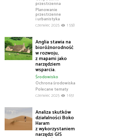
przestrzenna
Planowanie
przestrzenne
i urbanistyka
czerwiec 2025
1 558
Anglia stawia na
bioróżnorodność
w rozwoju,
z mapami jako
narzędziem
wsparcia.
Środowisko
Ochrona środowiska
Polecane tematy
czerwiec 2025
1 651
Analiza skutków
działalności Boko
Haram
z wykorzystaniem
narzędzi GIS