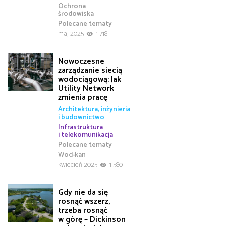
Ochrona
środowiska
Polecane tematy
maj 2025
1 718
Nowoczesne
zarządzanie siecią
wodociągową: Jak
Utility Network
zmienia pracę
Architektura, inżynieria
i budownictwo
Infrastruktura
i telekomunikacja
Polecane tematy
Wod-kan
kwiecień 2025
1 580
Gdy nie da się
rosnąć wszerz,
trzeba rosnąć
w górę – Dickinson