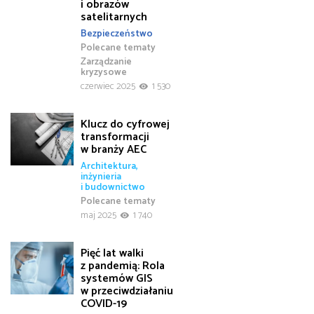
i obrazów
satelitarnych
Bezpieczeństwo
Polecane tematy
Zarządzanie
kryzysowe
czerwiec 2025
1 530
Klucz do cyfrowej
transformacji
w branży AEC
Architektura,
inżynieria
i budownictwo
Polecane tematy
maj 2025
1 740
Pięć lat walki
z pandemią: Rola
systemów GIS
w przeciwdziałaniu
COVID-19