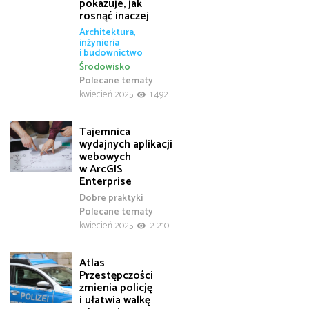
pokazuje, jak
rosnąć inaczej
Architektura,
inżynieria
i budownictwo
Środowisko
Polecane tematy
kwiecień 2025
1 492
Tajemnica
wydajnych aplikacji
webowych
w ArcGIS
Enterprise
Dobre praktyki
Polecane tematy
kwiecień 2025
2 210
Atlas
Przestępczości
zmienia policję
i ułatwia walkę