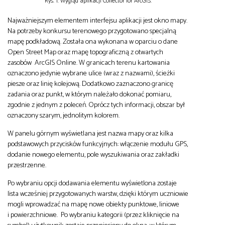
Rys. 1. Wygląd aplikacji Collector for ArcGIS.
Najważniejszym elementem interfejsu aplikacji jest okno mapy.
Na potrzeby konkursu terenowego przygotowano specjalną
mapę podkładową. Została ona wykonana w oparciu o dane
Open Street Map oraz mapę topograficzną z otwartych
zasobów ArcGIS Online. W granicach terenu kartowania
oznaczono jedynie wybrane ulice (wraz z nazwami), ścieżki
piesze oraz linię kolejową. Dodatkowo zaznaczono granicę
zadania oraz punkt, w którym należało dokonać pomiaru,
zgodnie z jednym z poleceń. Oprócz tych informacji, obszar był
oznaczony szarym, jednolitym kolorem.
W panelu górnym wyświetlana jest nazwa mapy oraz kilka
podstawowych przycisków funkcyjnych: włączenie modułu GPS,
dodanie nowego elementu, pole wyszukiwania oraz zakładki
przestrzenne.
Po wybraniu opcji dodawania elementu wyświetlona zostaje
lista wcześniej przygotowanych warstw, dzięki którym uczniowie
mogli wprowadzać na mapę nowe obiekty punktowe, liniowe
i powierzchniowe. Po wybraniu kategorii (przez kliknięcie na