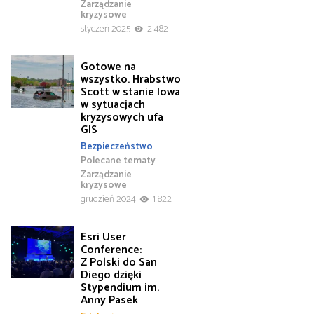
Zarządzanie
kryzysowe
styczeń 2025
2 482
Gotowe na
wszystko. Hrabstwo
Scott w stanie Iowa
w sytuacjach
kryzysowych ufa
GIS
Bezpieczeństwo
Polecane tematy
Zarządzanie
kryzysowe
grudzień 2024
1 822
Esri User
Conference:
Z Polski do San
Diego dzięki
Stypendium im.
Anny Pasek