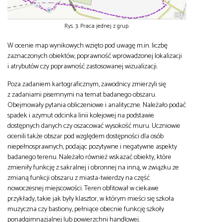
Rys. 3. Praca jednej z grup.
W ocenie map wynikowych wzięto pod uwagę m.in. liczbę
zaznaczonych obiektów, poprawność wprowadzonej lokalizacji
i atrybutów czy poprawność zastosowanej wizualizacji.
Poza zadaniem kartograficznym, zawodnicy zmierzyli się
z zadaniami pisemnymi na temat badanego obszaru.
Obejmowały pytania obliczeniowe i analityczne. Należało podać
spadek i azymut odcinka linii kolejowej na podstawie
dostępnych danych czy oszacować wysokość muru. Uczniowie
ocenili także obszar pod względem dostępności dla osób
niepełnosprawnych, podając pozytywne i negatywne aspekty
badanego terenu. Należało również wskazać obiekty, które
zmieniły funkcję z sakralnej i obronnej na inną, w związku ze
zmianą funkcji obszaru z miasta-twierdzy na część
nowoczesnej miejscowości. Teren obfitował w ciekawe
przykłady, takie jak były klasztor, w którym mieści się szkoła
muzyczna czy bastiony, pełniące obecnie funkcję szkoły
ponadgimnazjalnej lub powierzchni handlowej.