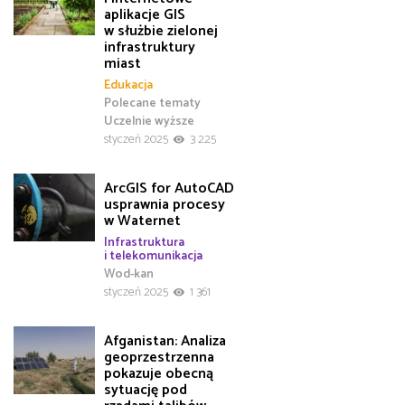
aplikacje GIS
w służbie zielonej
infrastruktury
miast
Edukacja
Polecane tematy
Uczelnie wyższe
styczeń 2025
3 225
ArcGIS for AutoCAD
usprawnia procesy
w Waternet
Infrastruktura
i telekomunikacja
Wod-kan
styczeń 2025
1 361
Afganistan: Analiza
geoprzestrzenna
pokazuje obecną
sytuację pod