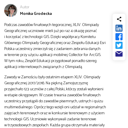
od
Biznes
Autor
Monika Grodecka
do
Podczas zawodów finałowych tegorocznej, XLIV. Olimpiady
Infrastruktura i telekomunikacja
Geograficznej uczniowie mieli już po raz 4 okazję poznać
i korzystać z technologii GIS. Dzięki współpracy Komitetu
Głównego Olimpiady Geograficznej oraz Zespołu Edukacji Esri
Turystyka i rekreacja
Polska uczestnicy zmierzyli się z zadaniem zebrania danych
w terenie przy użyciu aplikacji mobilnej Collector for ArcGIS.
W tym roku, Zespół Edukacji przygotował ponadto szereg
Architektura, inżynieria i budownictwo
aplikacji internetowych związanych z Olimpiadą.
Zawody w Zamościu były ostatnim etapem XLIV. Olimpiady
Geograficznej 2017/2018. Na piękną Zamojszczyznę
przyjechało 123 uczniów z całej Polski, którzy zostali wyłonieni
w etapie okręgowym. W czasie trwania zawodów finałowych
uczestnicy przystąpili do zawodów pisemnych, ustnych i quizu
multimedialnego. Oprócz tego wzięli oni udział w regionalnych
zajęciach terenowych oraz w konkursie terenowym z użyciem
technologii GIS. Uczniowie wykonywali zadanie terenowe
w trzyosobowych zespołach. Każda grupa otrzymała materiały