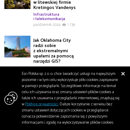
w litewskiej firmie
Kretingos Vandenys
Infrastruktura
i telekomunikacja
październik 2024
1 739
Jak Oklahoma City
radzi sobie
z ekstremalnymi
upałami za pomocą
narzędzi GIS?
Bezpieczeństwo
Esri Polska sp. z o. o. chce świadczyć usługi na najwyższym
październik 2024
1 844
poziomie i w tym celu wykorzystuje pliki cookies zapisywane
w pamięci przeglądarki. Szczegółowe informacje na temat
Na ratunek
celu ich używania oraz zmiany ustawień plików cookies a
waleniom
także ich usuwania z przeglądarki internetowej, znajdują się
biskajskim: morskie
w
Polityce prywatności
. Dalsze korzystanie z serwisu bez
planowanie
przestrzenne
zmiany ustawień dotyczących cookies w przeglądarce
oznacza potwierdzenie zapoznania się z powyższymi
Środowisko
informacjami i zgodę na wykorzystywanie plików cookies.
październik 2024
2 106