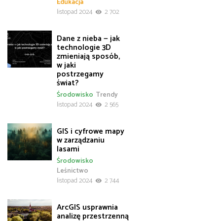
Edukacja
listopad 2024
2 702
Dane z nieba — jak
technologie 3D
zmieniają sposób,
w jaki
postrzegamy
świat?
Środowisko
Trendy
listopad 2024
2 565
GIS i cyfrowe mapy
w zarządzaniu
lasami
Środowisko
Leśnictwo
listopad 2024
2 744
ArcGIS usprawnia
analizę przestrzenną