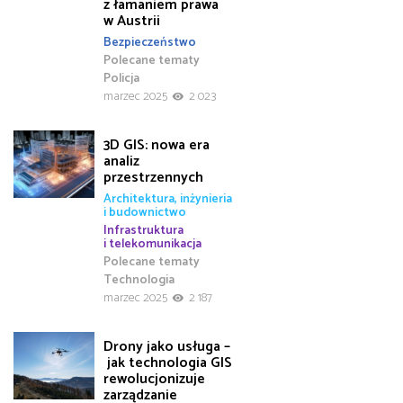
z łamaniem prawa
w Austrii
Bezpieczeństwo
Polecane tematy
Policja
marzec 2025
2 023
3D GIS: nowa era
analiz
przestrzennych
Architektura, inżynieria
i budownictwo
Infrastruktura
i telekomunikacja
Polecane tematy
Technologia
marzec 2025
2 187
Drony jako usługa –
jak technologia GIS
rewolucjonizuje
zarządzanie