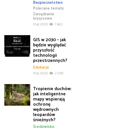
Bezpieczeństwo
Polecane tematy
Zarządzanie
kryzysowe
maj 2025
1 943
GIS w 2030 – jak
będzie wyglądać
przyszłość
technologii
przestrzennych?
Edukacja
maj 2025
2 030
Tropienie duchów:
jak inteligentne
mapy wspierają
ochronę
wędrownych
leopardów
śnieżnych?
Środowisko