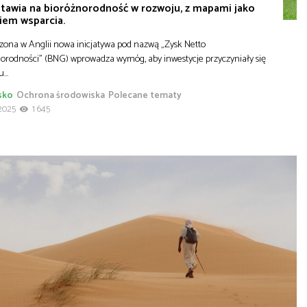
stawia na bioróżnorodność w rozwoju, z mapami jako
iem wsparcia.
ona w Anglii nowa inicjatywa pod nazwą „Zysk Netto
orodności” (BNG) wprowadza wymóg, aby inwestycje przyczyniały się
tu…
sko
Ochrona środowiska
Polecane tematy
2025
1 645