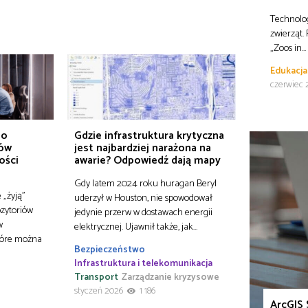
Technolog
zwierząt.
„Zoos in…
Edukacja
czerwiec 
do
Gdzie infrastruktura krytyczna
ków
jest najbardziej narażona na
ości
awarie? Odpowiedź dają mapy
Gdy latem 2024 roku huragan Beryl
 „żyją”
uderzył w Houston, nie spowodował
ozytoriów
jedynie przerw w dostawach energii
w
elektrycznej. Ujawnił także, jak…
które można
Bezpieczeństwo
Infrastruktura i telekomunikacja
Transport
Zarządzanie kryzysowe
styczeń 2026
1 186
ArcGIS 