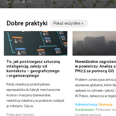
lipiec 2026
330
Dobre praktyki
Pokaż wszystkie
To, jak postrzegasz sztuczną
Niewidzialne zagrożen
inteligencję, zależy od
w powietrzu: Analiza
kontekstu — geograficznego
PM2.5 za pomocą GIS
i organizacyjnego
Problem zanieczyszczenia p
Kiedy rewolucja przemysłowa
wyzwanie globalne, które b
wprowadziła do fabryk mechaniczne
wpływa na zdrowie i jakość ż
krosna i maszyny dziewiarskie,
W Polsce, zwłaszcza w regi
niektórzy robotnicy w proteście rozbijali
Administracja
Edukacja
je młotami. Gdy w…
Środowisko
Polecane te
Polecane tematy
Uczelnie wyższe