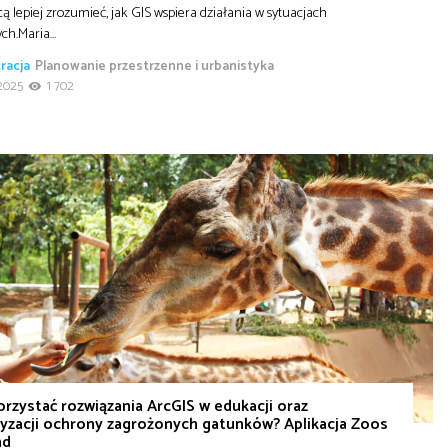
cą lepiej zrozumieć, jak GIS wspiera działania w sytuacjach
ych.Maria…
racja
Planowanie przestrzenne i urbanistyka
2025
1 702
orzystać rozwiązania ArcGIS w edukacji oraz
yzacji ochrony zagrożonych gatunków? Aplikacja Zoos
nd