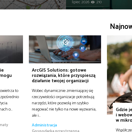
lipiec 2026
210
Najno
ie
ArcGIS Solutions: gotowe
 smogu
rozwiązania, które przyspieszą
działanie twojej organizacji
owietrza to
Wobec dynamicznie zmieniającej się
ezpośrednio
rzeczywistości organizacje potrzebują
ycia.
narzędzi, które pozwolą im szybko
Gdzie j
onach o…
reagować nie tylko na nowe wyzwania,
i webow
ale i…
w mikro
maty
Administracja
Współczes
Gospodarka przestrzenna