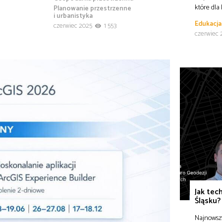
które dla
Planowanie przestrzenne
i urbanistyka
Edukacja
czerwiec 2025
1 553
czerwiec 
Jak tec
Śląsku?
Najnowszy