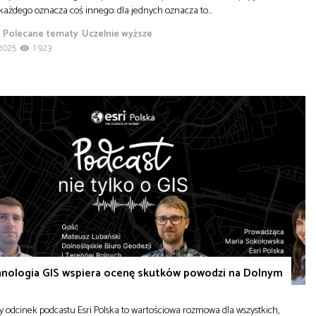
 każdego oznacza coś innego: dla jednych oznacza to…
Polecane tematy
Uczelnie wyższe
2025
1 923
hnologia GIS wspiera ocenę skutków powodzi na Dolnym
 odcinek podcastu Esri Polska to wartościowa rozmowa dla wszystkich,