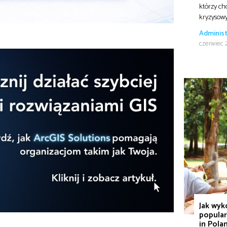
którzy ch
kryzysow
Administ
czerwiec 
Jak wyk
popular
in Pola