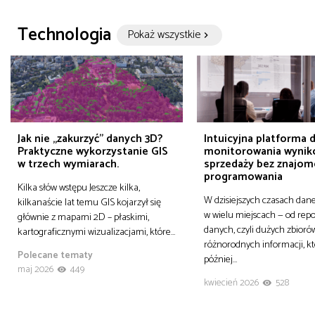
Technologia
Pokaż wszystkie
Jak nie „zakurzyć” danych 3D?
Intuicyjna platforma 
Praktyczne wykorzystanie GIS
monitorowania wyni
w trzech wymiarach.
sprzedaży bez znajom
programowania
Kilka słów wstępu Jeszcze kilka,
W dzisiejszych czasach dane
kilkanaście lat temu GIS kojarzył się
w wielu miejscach — od rep
głównie z mapami 2D – płaskimi,
danych, czyli dużych zbioró
kartograficznymi wizualizacjami, które…
różnorodnych informacji, 
Polecane tematy
później…
maj 2026
449
kwiecień 2026
528