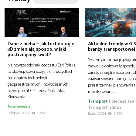
Dane z nieba — jak technologie
Aktualne trendy w GIS
3D zmieniają sposób, w jaki
branży transportowej
postrzegamy świat?
Systemy informacji geografi
Najnowszy odcinek podcastu Esri Polska
zrewolucjonizowały sposób, 
to obowiązkowa pozycja dla wszystkich
zarządza się transportem, o
pasjonatów technologii
zaawansowane narzędzia do
geoprzestrzennych i nowoczesnych
przestrzennej, planowania t
rozwiązań 3D. Mateusz Maślanka,
monitorowania…
Kierownik…
Transport
Polecane tem
Środowisko
Transport lądowy
listopad 2024
2 562
lipiec 2024
2 702