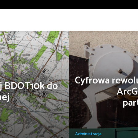
nergia odnawialna
Gazownictwo
Geologia
Gospodarka 
wiska
Planowanie przestrzenne i urbanistyka
Policja
R
arządzanie kryzysowe
Wyszukaj
Bezpieczeństwo
Bezpieczeństwo
Biznes
Dobre praktyki
Edukacja
Wyszukiwanie zaawansowane
nsport
Trendy
Turystyka i rekreacja
Edukacja
Cyfrowa rewolu
nej BDOT10k do
ArcG
Turystyka i rekreacja
nej
par
Administracja