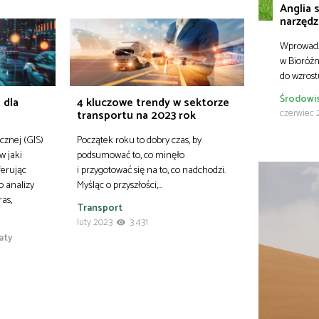
Anglia 
narzędz
Wprowadz
w Bioróżn
do wzros
Środowi
 dla
4 kluczowe trendy w sektorze
czerwiec 
transportu na 2023 rok
cznej (GIS)
Początek roku to dobry czas, by
w jaki
podsumować to, co minęło
ferując
i przygotować się na to, co nadchodzi.
 analizy
Myśląc o przyszłości,…
ras,
Transport
luty 2023
3 431
aty