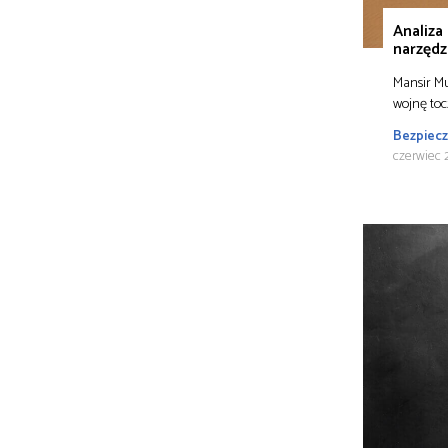
Analiza
narzędz
Mansir M
wojnę toc
Bezpiec
czerwiec 