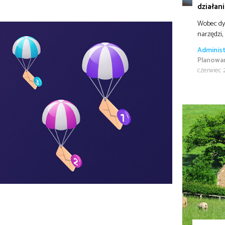
działan
Wobec dyn
narzędzi,
Administ
Planowan
czerwiec 