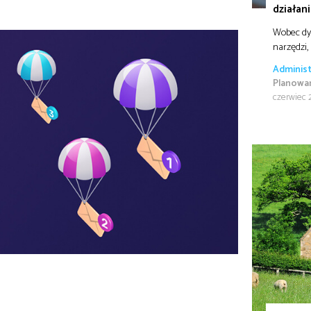
działan
Wobec dyn
narzędzi,
Administ
Planowan
czerwiec 