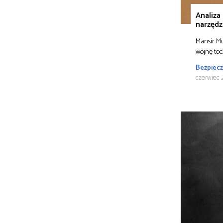
Analiza
narzędz
Mansir M
wojnę toc
Bezpiec
czerwiec 