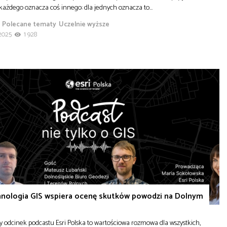
 każdego oznacza coś innego: dla jednych oznacza to…
Polecane tematy
Uczelnie wyższe
2025
1 928
hnologia GIS wspiera ocenę skutków powodzi na Dolnym
 odcinek podcastu Esri Polska to wartościowa rozmowa dla wszystkich,