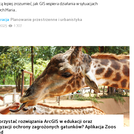
cą lepiej zrozumieć, jak GIS wspiera działania w sytuacjach
ych.Maria…
racja
Planowanie przestrzenne i urbanistyka
2025
1 707
orzystać rozwiązania ArcGIS w edukacji oraz
yzacji ochrony zagrożonych gatunków? Aplikacja Zoos
nd