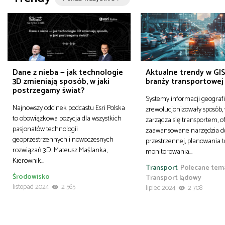
Dane z nieba — jak technologie
Aktualne trendy w GIS
3D zmieniają sposób, w jaki
branży transportowej
postrzegamy świat?
Systemy informacji geografi
Najnowszy odcinek podcastu Esri Polska
zrewolucjonizowały sposób, 
to obowiązkowa pozycja dla wszystkich
zarządza się transportem, o
pasjonatów technologii
zaawansowane narzędzia do
geoprzestrzennych i nowoczesnych
przestrzennej, planowania t
rozwiązań 3D. Mateusz Maślanka,
monitorowania…
Kierownik…
Transport
Polecane tem
Środowisko
Transport lądowy
listopad 2024
2 565
lipiec 2024
2 708