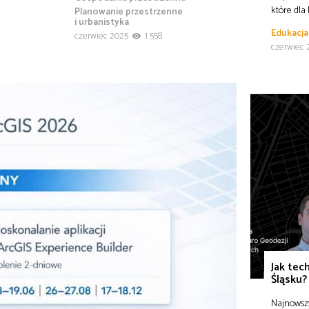
które dla
Planowanie przestrzenne
i urbanistyka
Edukacja
czerwiec 2025
1 558
czerwiec 
Jak tec
Śląsku?
Najnowszy