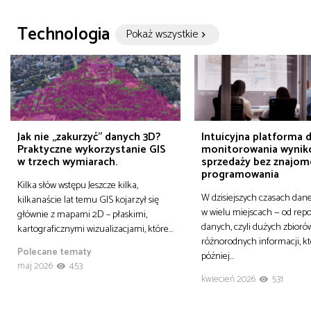
Technologia
Pokaż wszystkie
Jak nie „zakurzyć” danych 3D?
Intuicyjna platforma 
Praktyczne wykorzystanie GIS
monitorowania wyni
w trzech wymiarach.
sprzedaży bez znajom
programowania
Kilka słów wstępu Jeszcze kilka,
W dzisiejszych czasach dane
kilkanaście lat temu GIS kojarzył się
w wielu miejscach — od rep
głównie z mapami 2D – płaskimi,
danych, czyli dużych zbioró
kartograficznymi wizualizacjami, które…
różnorodnych informacji, 
Polecane tematy
później…
maj 2026
453
kwiecień 2026
531