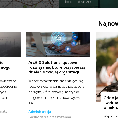
lipiec 2026
219
Najno
ie
ArcGIS Solutions: gotowe
 smogu
rozwiązania, które przyspieszą
działanie twojej organizacji
owietrza to
Wobec dynamicznie zmieniającej się
ezpośrednio
rzeczywistości organizacje potrzebują
ycia.
narzędzi, które pozwolą im szybko
Gdzie j
onach o…
reagować nie tylko na nowe wyzwania,
i webow
ale i…
w mikro
maty
Administracja
Współczes
Gospodarka przestrzenna