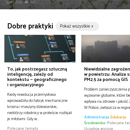
lipiec 2026
347
Dobre praktyki
Pokaż wszystkie
To, jak postrzegasz sztuczną
Niewidzialne zagrożen
inteligencję, zależy od
w powietrzu: Analiza
kontekstu — geograficznego
PM2.5 za pomocą GIS
i organizacyjnego
Problem zanieczyszczenia p
Kiedy rewolucja przemysłowa
wyzwanie globalne, które b
wprowadziła do fabryk mechaniczne
wpływa na zdrowie i jakość ż
krosna i maszyny dziewiarskie,
W Polsce, zwłaszcza w regi
niektórzy robotnicy w proteście rozbijali
Administracja
Edukacja
je młotami. Gdy w…
Środowisko
Polecane te
Polecane tematy
Uczelnie wyższe