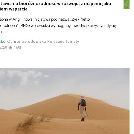
stawia na bioróżnorodność w rozwoju, z mapami jako
iem wsparcia.
ona w Anglii nowa inicjatywa pod nazwą „Zysk Netto
orodności” (BNG) wprowadza wymóg, aby inwestycje przyczyniały się
tu…
sko
Ochrona środowiska
Polecane tematy
2025
1 651