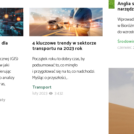
Anglia 
narzędz
Wprowadz
w Bioróżn
do wzros
Środowi
 dla
4 kluczowe trendy w sektorze
czerwiec 
transportu na 2023 rok
cznej (GIS)
Początek roku to dobry czas, by
w jaki
podsumować to, co minęło
ferując
i przygotować się na to, co nadchodzi.
 analizy
Myśląc o przyszłości,…
ras,
Transport
luty 2023
3 432
aty