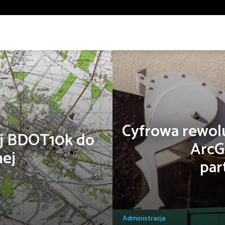
nergia odnawialna
Gazownictwo
Geologia
Gospodarka 
wiska
Planowanie przestrzenne i urbanistyka
Policja
R
arządzanie kryzysowe
Wyszukaj
Bezpieczeństwo
Bezpieczeństwo
Biznes
Dobre praktyki
Edukacja
Wyszukiwanie zaawansowane
nsport
Trendy
Turystyka i rekreacja
Edukacja
Cyfrowa rewolu
nej BDOT10k do
ArcG
Turystyka i rekreacja
nej
par
Administracja