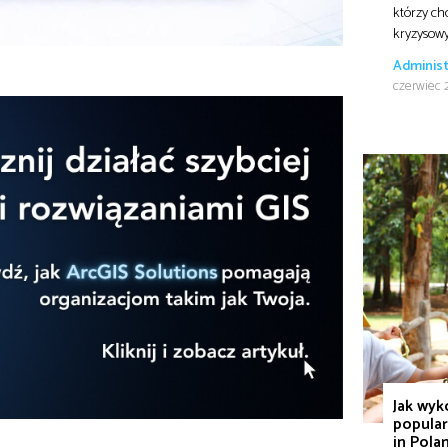
którzy ch
kryzysow
Administ
czerwiec 
Jak wyk
popular
in Pola