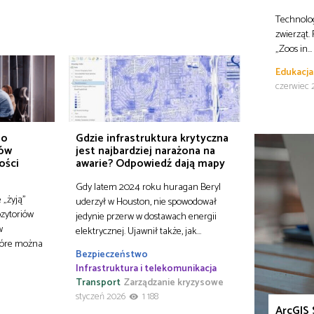
Technolog
zwierząt.
„Zoos in…
Edukacja
czerwiec 
do
Gdzie infrastruktura krytyczna
ków
jest najbardziej narażona na
ości
awarie? Odpowiedź dają mapy
Gdy latem 2024 roku huragan Beryl
 „żyją”
uderzył w Houston, nie spowodował
ozytoriów
jedynie przerw w dostawach energii
w
elektrycznej. Ujawnił także, jak…
które można
Bezpieczeństwo
Infrastruktura i telekomunikacja
Transport
Zarządzanie kryzysowe
styczeń 2026
1 188
ArcGIS 