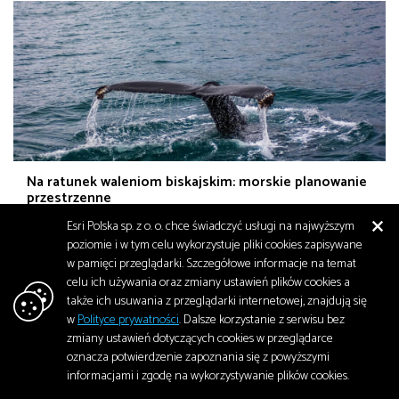
Na ratunek waleniom biskajskim: morskie planowanie
przestrzenne
Esri Polska sp. z o. o. chce świadczyć usługi na najwyższym
Nawet nazwa wielorybów biskajskich w języku angielskim – North
poziomie i w tym celu wykorzystuje pliki cookies zapisywane
Atlantic Right Whale – przypomina o trudnej historii ich kontaktów
w pamięci przeglądarki. Szczegółowe informacje na temat
z…
celu ich używania oraz zmiany ustawień plików cookies a
Środowisko
także ich usuwania z przeglądarki internetowej, znajdują się
październik 2024
2 106
w
Polityce prywatności
. Dalsze korzystanie z serwisu bez
zmiany ustawień dotyczących cookies w przeglądarce
oznacza potwierdzenie zapoznania się z powyższymi
informacjami i zgodę na wykorzystywanie plików cookies.