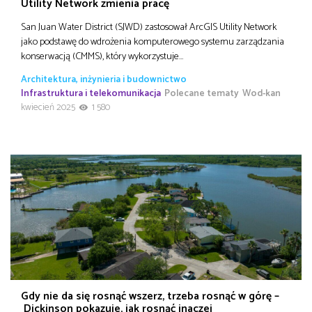
Utility Network zmienia pracę
San Juan Water District (SJWD) zastosował ArcGIS Utility Network
jako podstawę do wdrożenia komputerowego systemu zarządzania
konserwacją (CMMS), który wykorzystuje…
Architektura, inżynieria i budownictwo
Infrastruktura i telekomunikacja
Polecane tematy
Wod-kan
kwiecień 2025
1 580
Gdy nie da się rosnąć wszerz, trzeba rosnąć w górę –
Dickinson pokazuje, jak rosnąć inaczej