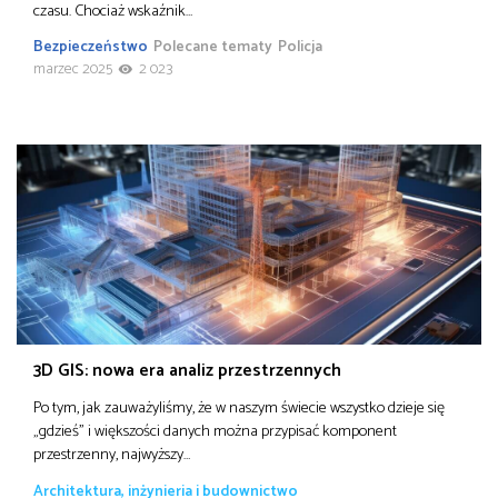
czasu. Chociaż wskaźnik…
Bezpieczeństwo
Polecane tematy
Policja
marzec 2025
2 023
3D GIS: nowa era analiz przestrzennych
Po tym, jak zauważyliśmy, że w naszym świecie wszystko dzieje się
„gdzieś” i większości danych można przypisać komponent
przestrzenny, najwyższy…
Architektura, inżynieria i budownictwo