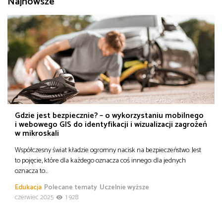
Najnowsze
od
Biznes
do
Infrastruktura i telekomunikacja
Turystyka i rekreacja
Architektura, inżynieria i budownictwo
Gdzie jest bezpiecznie? – o wykorzystaniu mobilnego
i webowego GIS do identyfikacji i wizualizacji zagrożeń
w mikroskali
Współczesny świat kładzie ogromny nacisk na bezpieczeństwo. Jest
to pojęcie, które dla każdego oznacza coś innego: dla jednych
oznacza to…
Edukacja
Polecane tematy
Uczelnie wyższe
czerwiec 2025
1 928