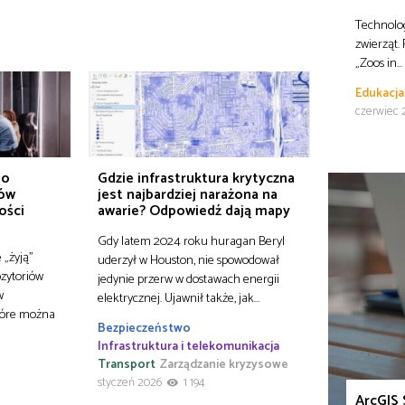
Technolog
zwierząt.
„Zoos in…
Edukacja
czerwiec 
do
Gdzie infrastruktura krytyczna
ków
jest najbardziej narażona na
ości
awarie? Odpowiedź dają mapy
Gdy latem 2024 roku huragan Beryl
 „żyją”
uderzył w Houston, nie spowodował
ozytoriów
jedynie przerw w dostawach energii
w
elektrycznej. Ujawnił także, jak…
które można
Bezpieczeństwo
Infrastruktura i telekomunikacja
Transport
Zarządzanie kryzysowe
styczeń 2026
1 194
ArcGIS 