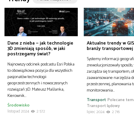
Dane z nieba — jak technologie
Aktualne trendy w GIS
3D zmieniają sposób, w jaki
branży transportowej
postrzegamy świat?
Systemy informacji geografi
Najnowszy odcinek podcastu Esri Polska
zrewolucjonizowały sposób, 
to obowiązkowa pozycja dla wszystkich
zarządza się transportem, o
pasjonatów technologii
zaawansowane narzędzia do
geoprzestrzennych i nowoczesnych
przestrzennej, planowania t
rozwiązań 3D. Mateusz Maślanka,
monitorowania…
Kierownik…
Transport
Polecane tem
Środowisko
Transport lądowy
listopad 2024
2 572
lipiec 2024
2 716