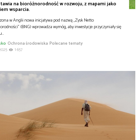
stawia na bioróżnorodność w rozwoju, z mapami jako
iem wsparcia.
ona w Anglii nowa inicjatywa pod nazwą „Zysk Netto
orodności” (BNG) wprowadza wymóg, aby inwestycje przyczyniały się
tu…
sko
Ochrona środowiska
Polecane tematy
2025
1 657