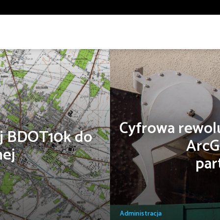
nergia odnawialna
Gazownictwo
Geologia
Gospodarka 
wiska
Planowanie przestrzenne i urbanistyka
Policja
R
arządzanie kryzysowe
Wyszukaj
Bezpieczeństwo
Bezpieczeństwo
Biznes
Dobre praktyki
Edukacja
Wyszukiwanie zaawansowane
nsport
Trendy
Turystyka i rekreacja
Edukacja
Cyfrowa rewolu
nej BDOT10k do
ArcG
Turystyka i rekreacja
nej
par
Administracja