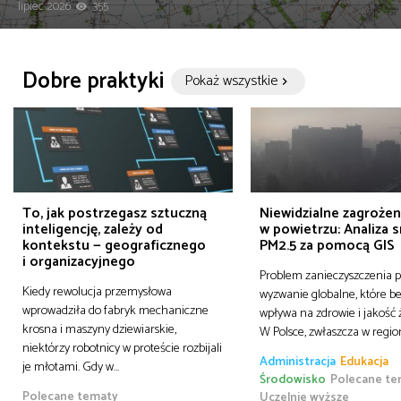
lipiec 2026
355
Dobre praktyki
Pokaż wszystkie
To, jak postrzegasz sztuczną
Niewidzialne zagrożen
inteligencję, zależy od
w powietrzu: Analiza
kontekstu — geograficznego
PM2.5 za pomocą GIS
i organizacyjnego
Problem zanieczyszczenia p
Kiedy rewolucja przemysłowa
wyzwanie globalne, które b
wprowadziła do fabryk mechaniczne
wpływa na zdrowie i jakość ż
krosna i maszyny dziewiarskie,
W Polsce, zwłaszcza w regi
niektórzy robotnicy w proteście rozbijali
Administracja
Edukacja
je młotami. Gdy w…
Środowisko
Polecane te
Polecane tematy
Uczelnie wyższe