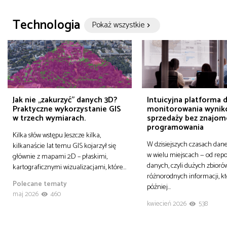
Technologia
Pokaż wszystkie
Jak nie „zakurzyć” danych 3D?
Intuicyjna platforma 
Praktyczne wykorzystanie GIS
monitorowania wyni
w trzech wymiarach.
sprzedaży bez znajom
programowania
Kilka słów wstępu Jeszcze kilka,
W dzisiejszych czasach dane
kilkanaście lat temu GIS kojarzył się
w wielu miejscach — od rep
głównie z mapami 2D – płaskimi,
danych, czyli dużych zbioró
kartograficznymi wizualizacjami, które…
różnorodnych informacji, 
Polecane tematy
później…
maj 2026
460
kwiecień 2026
538