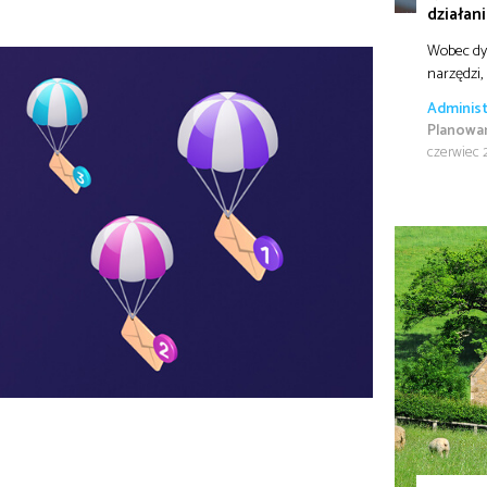
działan
Wobec dyn
narzędzi,
Administ
Planowan
czerwiec 