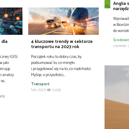
Anglia 
narzędz
Wprowadz
w Bioróżn
do wzros
Środowi
 dla
4 kluczowe trendy w sektorze
czerwiec 
transportu na 2023 rok
cznej (GIS)
Początek roku to dobry czas, by
w jaki
podsumować to, co minęło
ferując
i przygotować się na to, co nadchodzi.
 analizy
Myśląc o przyszłości,…
ras,
Transport
luty 2023
3 439
aty