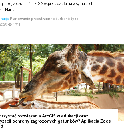
cą lepiej zrozumieć, jak GIS wspiera działania w sytuacjach
ych.Maria…
racja
Planowanie przestrzenne i urbanistyka
2025
1 714
orzystać rozwiązania ArcGIS w edukacji oraz
yzacji ochrony zagrożonych gatunków? Aplikacja Zoos
nd