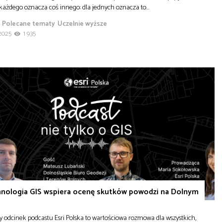
 każdego oznacza coś innego: dla jednych oznacza to…
Polecane tematy
Uczelnie wyższe
2025
1 935
hnologia GIS wspiera ocenę skutków powodzi na Dolnym
 odcinek podcastu Esri Polska to wartościowa rozmowa dla wszystkich,