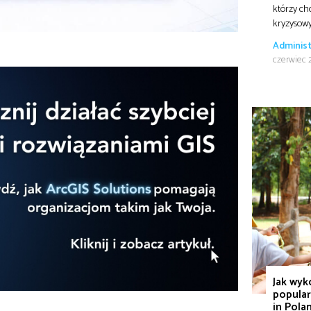
którzy ch
kryzysow
Administ
czerwiec 
Jak wyk
popular
in Pola