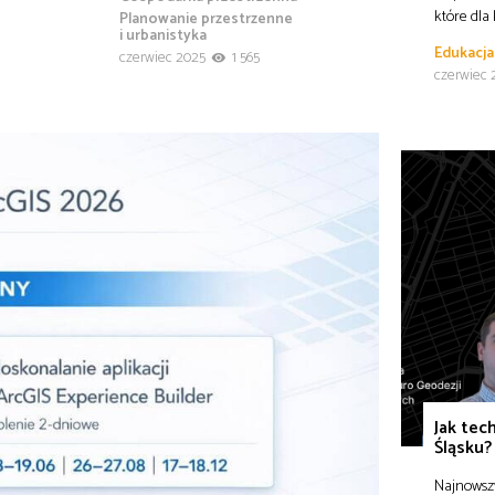
które dla
Planowanie przestrzenne
i urbanistyka
Edukacja
czerwiec 2025
1 565
czerwiec 
Jak tec
Śląsku?
Najnowszy