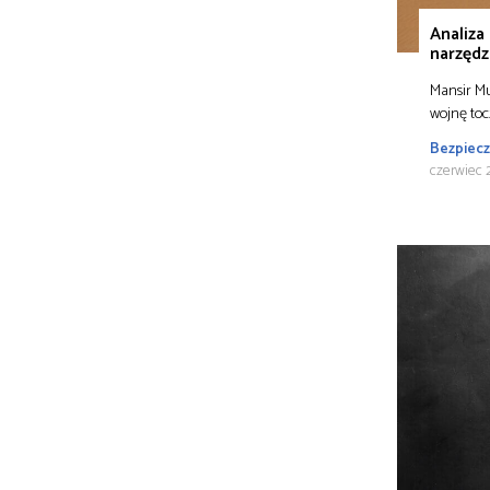
Analiza
narzędz
Mansir M
wojnę toc
Bezpiec
czerwiec 