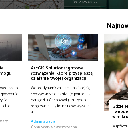
lipiec 2026
225
Najno
ie
ArcGIS Solutions: gotowe
 smogu
rozwiązania, które przyspieszą
działanie twojej organizacji
owietrza to
Wobec dynamicznie zmieniającej się
ezpośrednio
rzeczywistości organizacje potrzebują
ycia.
narzędzi, które pozwolą im szybko
Gdzie j
onach o…
reagować nie tylko na nowe wyzwania,
i webow
ale i…
w mikro
maty
Administracja
Współczes
Gospodarka przestrzenna