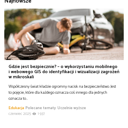
Najnowsze
od
Biznes
do
Infrastruktura i telekomunikacja
Turystyka i rekreacja
Architektura, inżynieria i budownictwo
Gdzie jest bezpiecznie? – o wykorzystaniu mobilnego
i webowego GIS do identyfikacji i wizualizacji zagrożeń
w mikroskali
Współczesny świat kładzie ogromny nacisk na bezpieczeństwo. Jest
to pojęcie, które dla każdego oznacza coś innego: dla jednych
oznacza to…
Edukacja
Polecane tematy
Uczelnie wyższe
czerwiec 2025
1 937