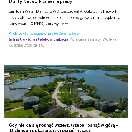
Utility Network zmienia pracę
San Juan Water District (SJWD) zastosował ArcGIS Utility Network
jako podstawę do wdrożenia komputerowego systemu zarządzania
konserwacją (CMMS), który wykorzystuje…
Architektura, inżynieria i budownictwo
Infrastruktura i telekomunikacja
Polecane tematy
Wod-kan
kwiecień 2025
1 585
Gdy nie da się rosnąć wszerz, trzeba rosnąć w górę –
Dickinson pokazuje, jak rosnąć inaczej