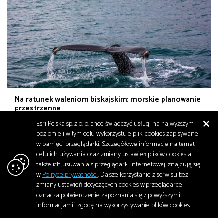
Na ratunek waleniom biskajskim: morskie planowanie
przestrzenne
Esri Polska sp. z o. o. chce świadczyć usługi na najwyższym
Nawet nazwa wielorybów biskajskich w języku angielskim – North
poziomie i w tym celu wykorzystuje pliki cookies zapisywane
Atlantic Right Whale – przypomina o trudnej historii ich kontaktów
w pamięci przeglądarki. Szczegółowe informacje na temat
z…
celu ich używania oraz zmiany ustawień plików cookies a
Środowisko
także ich usuwania z przeglądarki internetowej, znajdują się
październik 2024
2 110
w
Polityce prywatności
. Dalsze korzystanie z serwisu bez
zmiany ustawień dotyczących cookies w przeglądarce
oznacza potwierdzenie zapoznania się z powyższymi
informacjami i zgodę na wykorzystywanie plików cookies.