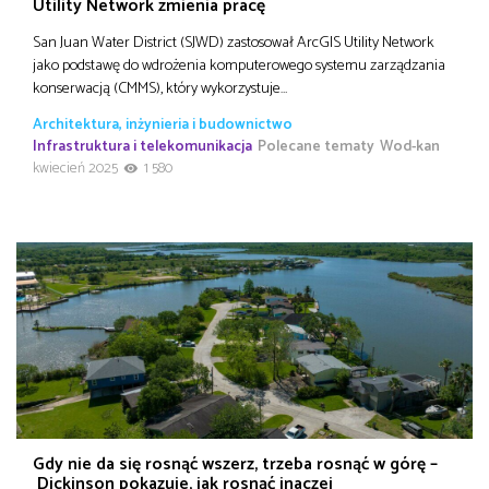
Utility Network zmienia pracę
San Juan Water District (SJWD) zastosował ArcGIS Utility Network
jako podstawę do wdrożenia komputerowego systemu zarządzania
konserwacją (CMMS), który wykorzystuje…
Architektura, inżynieria i budownictwo
Infrastruktura i telekomunikacja
Polecane tematy
Wod-kan
kwiecień 2025
1 580
Gdy nie da się rosnąć wszerz, trzeba rosnąć w górę –
Dickinson pokazuje, jak rosnąć inaczej