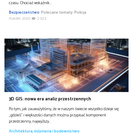
czasu. Chociaż wskaźnik…
Bezpieczeństwo
Polecane tematy
Policja
marzec 2025
2 023
3D GIS: nowa era analiz przestrzennych
Po tym, jak zauważyliśmy, że w naszym świecie wszystko dzieje się
„gdzieś” i większości danych można przypisać komponent
przestrzenny, najwyższy…
Architektura, inżynieria i budownictwo