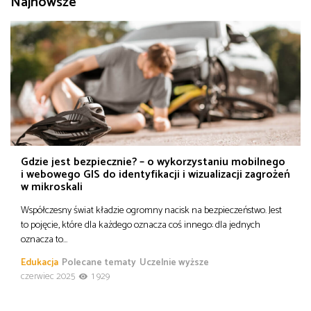
Najnowsze
od
Biznes
do
Infrastruktura i telekomunikacja
Turystyka i rekreacja
Architektura, inżynieria i budownictwo
Gdzie jest bezpiecznie? – o wykorzystaniu mobilnego
i webowego GIS do identyfikacji i wizualizacji zagrożeń
w mikroskali
Współczesny świat kładzie ogromny nacisk na bezpieczeństwo. Jest
to pojęcie, które dla każdego oznacza coś innego: dla jednych
oznacza to…
Edukacja
Polecane tematy
Uczelnie wyższe
czerwiec 2025
1 929