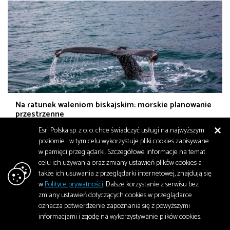
Na ratunek waleniom biskajskim: morskie planowanie
przestrzenne
Esri Polska sp. z o. o. chce świadczyć usługi na najwyższym
Nawet nazwa wielorybów biskajskich w języku angielskim – North
poziomie i w tym celu wykorzystuje pliki cookies zapisywane
Atlantic Right Whale – przypomina o trudnej historii ich kontaktów
w pamięci przeglądarki. Szczegółowe informacje na temat
z…
celu ich używania oraz zmiany ustawień plików cookies a
Środowisko
także ich usuwania z przeglądarki internetowej, znajdują się
październik 2024
2 106
w
Polityce prywatności
. Dalsze korzystanie z serwisu bez
zmiany ustawień dotyczących cookies w przeglądarce
oznacza potwierdzenie zapoznania się z powyższymi
informacjami i zgodę na wykorzystywanie plików cookies.