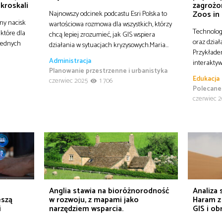
ikroskali
zagrożo
Najnowszy odcinek podcastu Esri Polska to
Zoos in
ny nacisk
wartościowa rozmowa dla wszystkich, którzy
Technolog
 które dla
chcą lepiej zrozumieć, jak GIS wspiera
oraz dział
 jednych
działania w sytuacjach kryzysowych.Maria…
Przykłade
Administracja
interaktyw
Planowanie przestrzenne i urbanistyka
Edukacja
czerwiec 2025
1 706
Polecane
czerwiec 
Anglia stawia na bioróżnorodność
Analiza
eszą
w rozwoju, z mapami jako
Haram z
i
narzędziem wsparcia.
GIS i ob