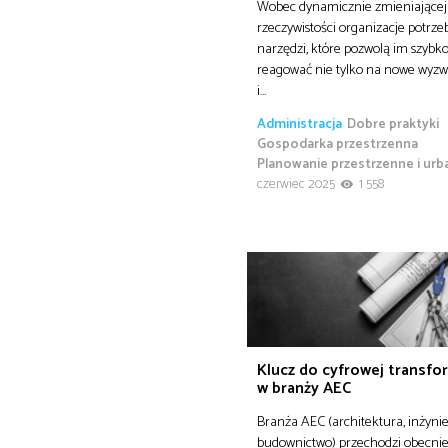
Wobec dynamicznie zmieniającej 
rzeczywistości organizacje potrze
narzędzi, które pozwolą im szybk
reagować nie tylko na nowe wyzwa
i…
Administracja
Dobre praktyki
Gospodarka przestrzenna
Planowanie przestrzenne i urb
czerwiec 2025
1 558
Klucz do cyfrowej transfo
w branży AEC
Branża AEC (architektura, inżynie
budownictwo) przechodzi obecni