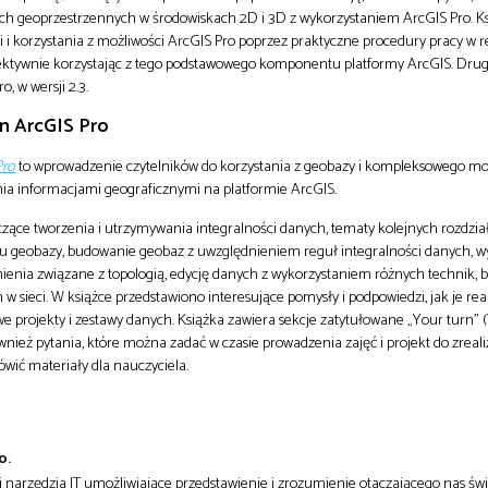
ch geoprzestrzennych w środowiskach 2D i 3D z wykorzystaniem ArcGIS Pro. K
 korzystania z możliwości ArcGIS Pro poprzez praktyczne procedury pracy w re
 efektywnie korzystając z tego podstawowego komponentu platformy ArcGIS. Dru
, w wersji 2.3.
n ArcGIS Pro
Pro
to wprowadzenie czytelników do korzystania z geobazy i kompleksowego mo
nia informacjami geograficznymi na platformie ArcGIS.
czące tworzenia i utrzymywania integralności danych, tematy kolejnych rozdzi
u geobazy, budowanie geobaz z uwzględnieniem reguł integralności danych, w
nienia związane z topologią, edycję danych z wykorzystaniem różnych technik,
 sieci. W książce przedstawiono interesujące pomysły i podpowiedzi, jak je rea
projekty i zestawy danych. Książka zawiera sekcje zatytułowane „Your turn” (
nież pytania, które można zadać w czasie prowadzenia zajęć i projekt do zreal
wić materiały dla nauczyciela.
o.
i narzędzia IT umożliwiające przedstawienie i zrozumienie otaczającego nas świ