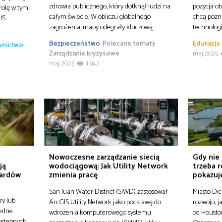
zdrowia publicznego, który dotknął ludzi na
pozycja ob
rolę w tym
całym świecie. W obliczu globalnego
chcą pozn
IS
zagrożenia, mapy odegrały kluczową…
technologi
Bezpieczeństwo
Polecane tematy
Edukacja
ownictwo
Zarządzanie kryzysowe
maj 2025
maj 2025
1 942
Nowoczesne zarządzanie siecią
Gdy nie 
ją
wodociągową: Jak Utility Network
trzeba r
pardów
zmienia pracę
pokazuje
San Juan Water District (SJWD) zastosował
Miasto Dic
ry lub
ArcGIS Utility Network jako podstawę do
rozwoju, j
jedne
wdrożenia komputerowego systemu
od Housto
dostępnych