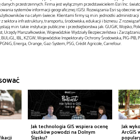
zę danych przestrzennych. Firma jest wyłącznym przedstawicielem Esri Inc. świat
wania systemów informacji geograficznej (GIS). Rozwiązania Esri są obecnie 
żytkowników na całym świecie. Klientami firmy są m.in. jednostki administracji 
z sektora infrastruktury, transportu, środowiska, edukacji i biznesu. Z rozwiązań
stają m.in. takie instytucje publiczne i przedsiębiorstwa jak: GUGiK, Wojsko, Polic
st, Urzędy Marszałkowskie, Wojewódzkie Wydziały Bezpieczeństwa i Zarządzani
 BULiGL, IBL, KZGW, Wojewódzkie Inspektoraty Ochrony Środowiska, PIG-PIB, P
 PGNiG, Energa, Orange, Gaz-System, PSG, Crédit Agricole, Carrefour.
esować
o
Jak technologia GIS wspiera ocenę
Jak wyko
skutków powodzi na Dolnym
ArcGIS w
ikacji
Śląsku?
popular