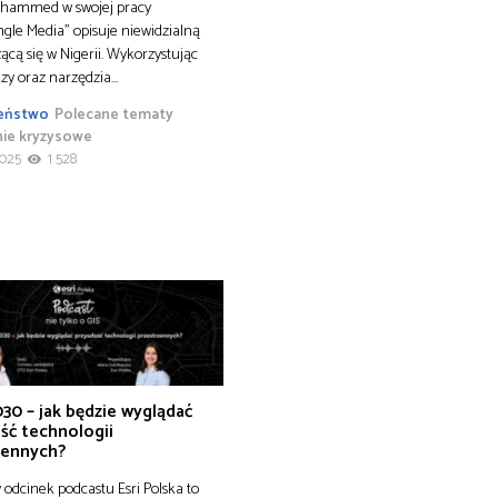
hammed w swojej pracy
le Media” opisuje niewidzialną
ącą się w Nigerii. Wykorzystując
zy oraz narzędzia…
eństwo
Polecane tematy
nie kryzysowe
2025
1 528
30 – jak będzie wyglądać
ść technologii
zennych?
odcinek podcastu Esri Polska to