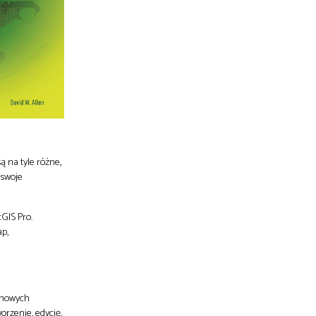
 na tyle różne,
 swoje
GIS Pro.
ap,
 nowych
orzenie, edycję,