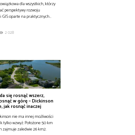
owiązkowa dla wszystkich, którzy
ać perspektywy rozwoju
i GIS oparte na praktycznych…
2 028
da się rosnąć wszerz,
osnąć w górę – Dickinson
, jak rosnąć inaczej
kinson nie ma innej możliwości
ak tylko wzwyż. Położone 50 km
n zajmuje zaledwie 26 km2.