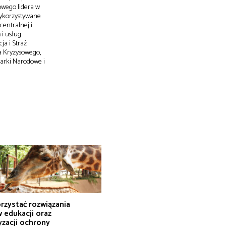
owego lidera w
wykorzystywane
centralnej i
 i usług
ja i Straż
a Kryzysowego,
arki Narodowe i
rzystać rozwiązania
 edukacji oraz
yzacji ochrony