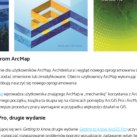
 from ArcMap
anie dla użytkowników ArcMap. Architektura i wygląd nowego oprogramowania są
ą zostać zmienione lub zmodyfikowane. Obecni użytkownicy ArcMap wykonując
próbują nauczyć się nowego oprogramowania.
ap
wprowadza użytkownika znającego ArcMap w „mechanikę” korzystania z Arc
amego początku, książka ta skupia się na różnicach pomiędzy ArcGIS Pro i ArcM
żniejsze procedury pracy wymagane w przypadku większości działań w GIS.
ro, drugie wydanie
ącej się serii
Getting to know
, drugie wydanie
Getting to know ArcGIS Pro
uczy
ak rozpocząć rozwiązywanie problemów poprzez wizualizację, zadawanie pytań, tw