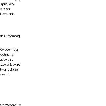
siążka uczy
alizacji
gie wydanie
delu informacji
ałów obejmują
ypełnianie
 budowanie
lizować krok po
Twój ruch) ze
izowania
ata, w oparciu o