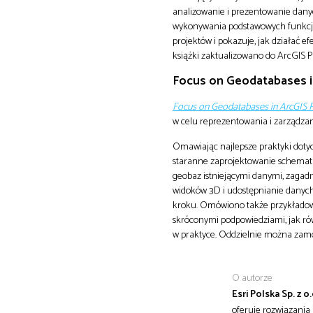
analizowanie i prezentowanie dany
wykonywania podstawowych funkcji i
projektów i pokazuje, jak działać
książki zaktualizowano do ArcGIS Pro
Focus on Geodatabases i
Focus on Geodatabases in ArcGIS 
w celu reprezentowania i zarządza
Omawiając najlepsze praktyki doty
staranne zaprojektowanie schemat
geobaz istniejącymi danymi, zagad
widoków 3D i udostępnianie danych w
kroku. Omówiono także przykładowe 
skróconymi podpowiedziami, jak rów
w praktyce. Oddzielnie można zamó
O autorze
Esri Polska Sp. z o.
oferuje rozwiązania 