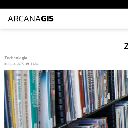
Biblioteki i muzea
Ciepłownictwo
Energetyka
E
Leśnictwo
Logistyka
Lotnictwo
Ochrona środo
Transport lądowy
Uczelnie wyższe
Wod-kan
Z
Z
Administracja
Administracja
Architektura, inżynieria i budownictwo
Technologia
Polecane tematy
Środowisko
Technologia
Tra
listopad 2019
1 464
Transport
Infrastruktura i telekomunikacja
od
do