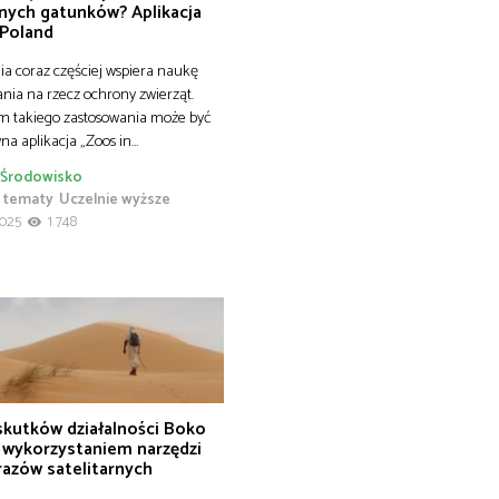
nych gatunków? Aplikacja
 Poland
ia coraz częściej wspiera naukę
ania na rzecz ochrony zwierząt.
m takiego zastosowania może być
na aplikacja „Zoos in…
Środowisko
 tematy
Uczelnie wyższe
2025
1 748
 skutków działalności Boko
 wykorzystaniem narzędzi
razów satelitarnych