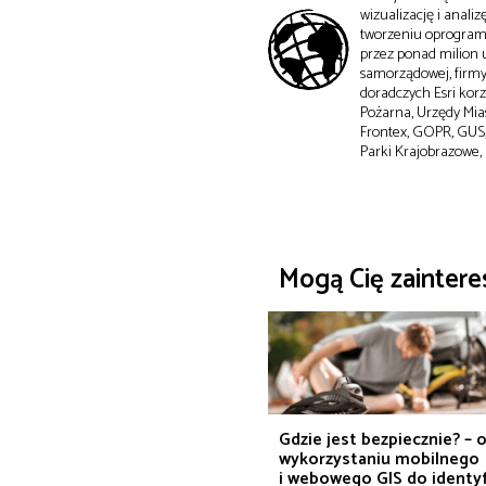
wizualizację i anali
tworzeniu oprogramo
przez ponad milion u
samorządowej, firmy 
doradczych Esri korzy
Pożarna, Urzędy Mia
Frontex, GOPR, GUS,
Parki Krajobrazowe,
Mogą Cię zainter
Gdzie jest bezpiecznie? – 
wykorzystaniu mobilnego
i webowego GIS do identyf