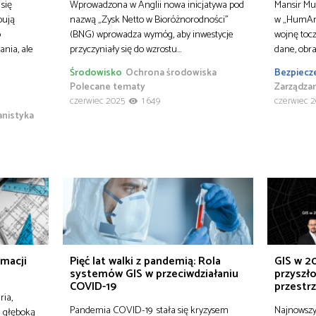
się
Wprowadzona w Anglii nowa inicjatywa pod
Mansir Mu
bują
nazwą „Zysk Netto w Bioróżnorodności”
w „HumAng
o
(BNG) wprowadza wymóg, aby inwestycje
wojnę tocz
nia, ale
przyczyniały się do wzrostu…
dane, obra
Środowisko
Ochrona środowiska
Bezpiecz
Polecane tematy
Zarządza
czerwiec 2025
1 649
czerwiec 
anistyka
rmacji
Pięć lat walki z pandemią: Rola
GIS w 20
systemów GIS w przeciwdziałaniu
przyszło
COVID-19
przestr
ria,
Pandemia COVID-19 stała się kryzysem
Najnowszy 
e głęboką