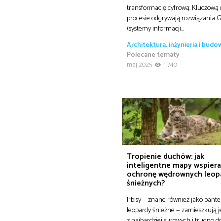
transformację cyfrową. Kluczową 
procesie odgrywają rozwiązania G
(systemy informacji…
Architektura, inżynieria i bud
Polecane tematy
maj 2025
1 740
Tropienie duchów: jak
inteligentne mapy wspiera
ochronę wędrownych leo
śnieżnych?
Irbisy — znane również jako pante
leopardy śnieżne — zamieszkują 
z najbardziej surowych i trudno 