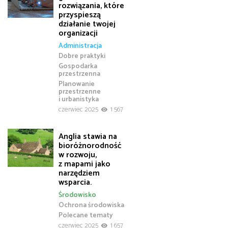
rozwiązania, które
przyspieszą
działanie twojej
organizacji
Administracja
Dobre praktyki
Gospodarka
przestrzenna
Planowanie
przestrzenne
i urbanistyka
czerwiec 2025
1 567
Anglia stawia na
bioróżnorodność
w rozwoju,
z mapami jako
narzędziem
wsparcia.
Środowisko
Ochrona środowiska
Polecane tematy
czerwiec 2025
1 657