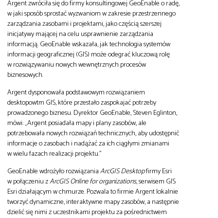
Argent zwróciła się do firmy konsultingowej GeoEnable o radę,
w jaki sposób sprostać wyzwaniom w zakresie przestrzennego
zarządzania zasobami i projektami, jako częścią szerszej
inicjatywy mającej na celu usprawnienie zarządzania
informacją. GeoEnable wskazała, jak technologia systemów
informacji geograficznej (GIS) może odegrać kluczową rolę
w rozwiązywaniu nowych wewnętrznych procesów
biznesowych.
Argent dysponowała podstawowym rozwiązaniem
desktopowtm GIS, które przestało zaspokajać potrzeby
prowadzonego biznesu. Dyrektor GeoEnable, Steven Eglinton,
mówi: „Argent posiadała mapy i plany zasobów, ale
potrzebowała nowych rozwiązań technicznych, aby udostępnić
informacje o zasobach i nadążać za ich ciągłymi zmianami
w wielu fazach realizacji projektu.”
GeoEnable wdrożyło rozwiązania
ArcGIS Desktop
firmy Esri
w połączeniu z
ArcGIS Online for organizations
, serwisem GIS
Esri działającym w chmurze. Pozwala to firmie Argent lokalnie
tworzyć dynamiczne, interaktywne mapy zasobów, a następnie
dzielić się nimi z uczestnikami projektu za pośrednictwem