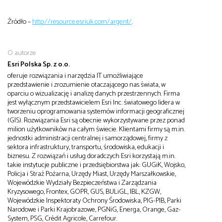
Źródło –
http://resource.esriuk.com/argent/
.
O autorze
Esri Polska Sp. z o.o.
oferuje rozwiązania i narzędzia IT umożliwiające
przedstawienie i zrozumienie otaczającego nas świata, w
oparciu o wizualizację i analizę danych przestrzennych. Firma
jest wyłącznym przedstawicielem Esri Inc. światowego lidera w
tworzeniu oprogramowania systemów informacji geograficznej
(GIS). Rozwiązania Esri są obecnie wykorzystywane przez ponad
milion użytkowników na całym świecie. Klientami firmy są m.in.
jednostki administracji centralnej i samorządowej, firmy z
sektora infrastruktury, transportu, środowiska, edukacji i
biznesu. Z rozwiązań i usług doradczych Esri korzystają m.in.
takie instytucje publiczne i przedsiębiorstwa jak: GUGiK, Wojsko,
Policja i Straż Pożarna, Urzędy Miast, Urzędy Marszałkowskie,
Wojewódzkie Wydziały Bezpieczeństwa i Zarządzania
Kryzysowego, Frontex, GOPR, GUS, BULiGL, IBL, KZGW,
Wojewódzkie Inspektoraty Ochrony Środowiska, PIG-PIB, Parki
Narodowe i Parki Krajobrazowe, PGNiG, Energa, Orange, Gaz-
System, PSG, Crédit Agricole, Carrefour.