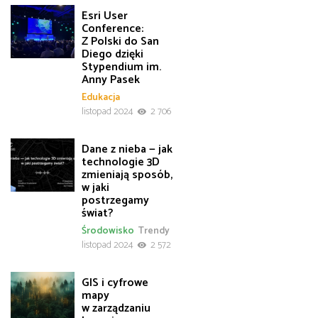
Esri User
Conference:
Z Polski do San
Diego dzięki
Stypendium im.
Anny Pasek
Edukacja
listopad 2024
2 706
Dane z nieba — jak
technologie 3D
zmieniają sposób,
w jaki
postrzegamy
świat?
Środowisko
Trendy
listopad 2024
2 572
GIS i cyfrowe
mapy
w zarządzaniu