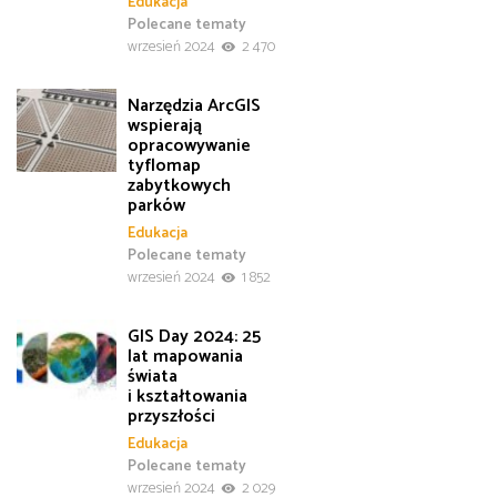
Edukacja
Polecane tematy
wrzesień 2024
2 470
Narzędzia ArcGIS
wspierają
opracowywanie
tyflomap
zabytkowych
parków
Edukacja
Polecane tematy
wrzesień 2024
1 852
GIS Day 2024: 25
lat mapowania
świata
i kształtowania
przyszłości
Edukacja
Polecane tematy
wrzesień 2024
2 029