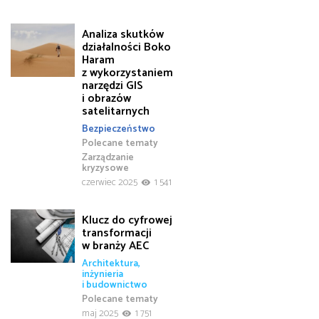
Analiza skutków
działalności Boko
Haram
z wykorzystaniem
narzędzi GIS
i obrazów
satelitarnych
Bezpieczeństwo
Polecane tematy
Zarządzanie
kryzysowe
czerwiec 2025
1 541
Klucz do cyfrowej
transformacji
w branży AEC
Architektura,
inżynieria
i budownictwo
Polecane tematy
maj 2025
1 751