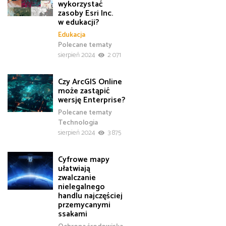
wykorzystać
zasoby Esri Inc.
w edukacji?
Edukacja
Polecane tematy
sierpień 2024
2 071
Czy ArcGIS Online
może zastąpić
wersję Enterprise?
Polecane tematy
Technologia
sierpień 2024
3 875
Cyfrowe mapy
ułatwiają
zwalczanie
nielegalnego
handlu najczęściej
przemycanymi
ssakami