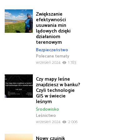
Zwiększanie
efektywności
usuwania min
lądowych dzięki
działaniom
terenowym
Bezpieczeństwo
Polecane tematy
wrzesień 2024
1 783
Czy mapy leśne
znajdziesz w banku?
Czyli technologie
GIS w świecie
leśnym
Środowisko
Leśnictwo
wrzesień 2024
2 006
Nowy czujnik