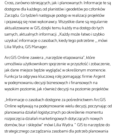
Cross, zarówno istniejących, jak i planowanych. Informacje te są
dostępne dla każdego, od planistów i geodetów po członków
Zarządu. Co tydzień następuje postęp w realizacji projektów
i pojawiają się nowi wykonawcy. Wszystkie dane są regularnie
aktualizowane w GIS, dzięki temu każdy ma dostęp do tych
samych, aktualnych informacji. „Każdy może łatwo i szybko
uzyskać informacje o zasobach, kiedy tego potrzebne „, mówi
Lilia Wydra, GIS Manager.
ArcGIS Online zawiera „narzędzie etapowania”, które
umożliwia użytkownikom spojrzenie w przyszłość i zobaczenie,
jak dane miejsce będzie wyglądać w określonym momencie.
Funkcja ta odgrywa kluczową rolę pomagając firmie Argent
w podejmowaniu decyzji biznesowych i finansowych na
wysokim poziomie, jak również decyzji na poziomie projektów.
„Informacje o zasobach dostępne za pośrednictwem ArcGIS
Online wpływają na podejmowanie wielu decyzji, poczynając od
planowania działań logistycznych po określenie momentu
rozpoczęcia działań marketingowych dotyczących nowych
domów, biur i sklepów” mówi Lilia Wydra. ” GIS to narzędzie do
strategicznego zarządzania zasobami dla potrzeb planowania