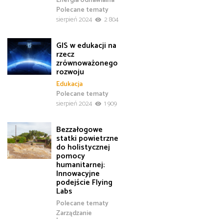
Polecane tematy
sierpień 2024
2 804
GIS w edukacji na
rzecz
zrównoważonego
rozwoju
Edukacja
Polecane tematy
sierpień 2024
1 909
Bezzałogowe
statki powietrzne
do holistycznej
pomocy
humanitarnej:
Innowacyjne
podejście Flying
Labs
Polecane tematy
Zarządzanie