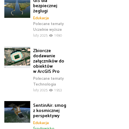
GIS dla
bezpiecznej
żeglugi
Edukacja
Polecane tematy
Uczelnie wyższe
luty 2025
1 690
Zbiorcze
dodawanie
załączników do
obiektów
w ArcGIS Pro
Polecane tematy
Technologia
luty 2025
1 953
SentinAir: smog
z kosmicznej
perspektywy
Edukacja
Środowisko