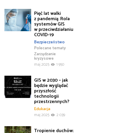
Pięć lat walki
z pandemią: Rola
systemów GIS
w przeciwdziałaniu
COVID-19
Bezpieczeństwo
Polecane tematy
Zarządzanie
kryzysowe
maj 2025
1 950
GIS w 2030 – jak
będzie wyglądać
przyszłość
technologii
przestrzennych?
Edukacja
maj 2025
2 039
Tropienie duchów: