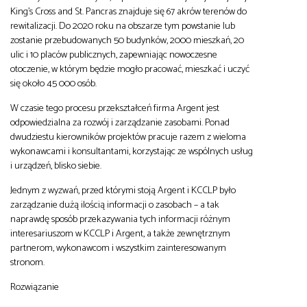
King’s Cross and St. Pancras znajduje się 67 akrów terenów do
rewitalizacji. Do 2020 roku na obszarze tym powstanie lub
zostanie przebudowanych 50 budynków, 2000 mieszkań, 20
ulic i 10 placów publicznych, zapewniając nowoczesne
otoczenie, w którym będzie mogło pracować, mieszkać i uczyć
się około 45 000 osób.
W czasie tego procesu przekształceń firma Argent jest
odpowiedzialna za rozwój i zarządzanie zasobami. Ponad
dwudziestu kierowników projektów pracuje razem z wieloma
wykonawcami i konsultantami, korzystając ze wspólnych usług
i urządzeń, blisko siebie.
Jednym z wyzwań, przed którymi stoją Argent i KCCLP było
zarządzanie dużą ilością informacji o zasobach – a tak
naprawdę sposób przekazywania tych informacji różnym
interesariuszom w KCCLP i Argent, a także zewnętrznym
partnerom, wykonawcom i wszystkim zainteresowanym
stronom.
Rozwiązanie