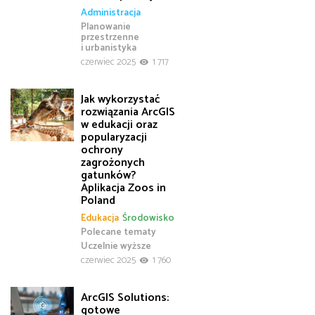
Administracja
Planowanie
przestrzenne
i urbanistyka
czerwiec 2025
1 717
Jak wykorzystać
rozwiązania ArcGIS
w edukacji oraz
popularyzacji
ochrony
zagrożonych
gatunków?
Aplikacja Zoos in
Poland
Edukacja
Środowisko
Polecane tematy
Uczelnie wyższe
czerwiec 2025
1 760
ArcGIS Solutions:
gotowe