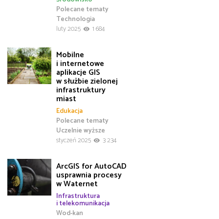
Polecane tematy
Technologia
luty 2025
1 684
Mobilne
i internetowe
aplikacje GIS
w służbie zielonej
infrastruktury
miast
Edukacja
Polecane tematy
Uczelnie wyższe
styczeń 2025
3 234
ArcGIS for AutoCAD
usprawnia procesy
w Waternet
Infrastruktura
i telekomunikacja
Wod-kan