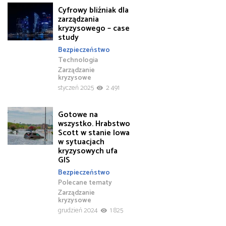
Cyfrowy bliźniak dla
zarządzania
kryzysowego – case
study
Bezpieczeństwo
Technologia
Zarządzanie
kryzysowe
styczeń 2025
2 491
Gotowe na
wszystko. Hrabstwo
Scott w stanie Iowa
w sytuacjach
kryzysowych ufa
GIS
Bezpieczeństwo
Polecane tematy
Zarządzanie
kryzysowe
grudzień 2024
1 825