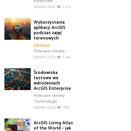
kryzysowe
sierpień 2024
2 233
Wykorzystanie
aplikacji ArcGIS
podczas zajęć
terenowych
Edukacja
Polecane tematy
sierpień 2024
2 144
Środowiska
testowe we
wdrożeniach
ArcGIS Enterprise
Polecane tematy
Technologia
sierpień 2024
1 893
ArcGIS Living Atlas
of the World – jak