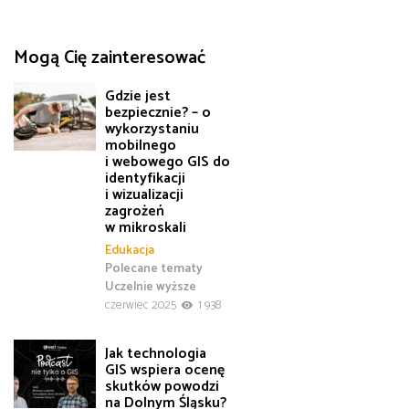
Mogą Cię zainteresować
Gdzie jest
bezpiecznie? – o
wykorzystaniu
mobilnego
i webowego GIS do
identyfikacji
i wizualizacji
zagrożeń
w mikroskali
Edukacja
Polecane tematy
Uczelnie wyższe
czerwiec 2025
1 938
Jak technologia
GIS wspiera ocenę
skutków powodzi
na Dolnym Śląsku?