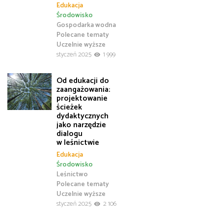
Edukacja
Środowisko
Gospodarka wodna
Polecane tematy
Uczelnie wyższe
styczeń 2025
1 999
Od edukacji do
zaangażowania:
projektowanie
ścieżek
dydaktycznych
jako narzędzie
dialogu
w leśnictwie
Edukacja
Środowisko
Leśnictwo
Polecane tematy
Uczelnie wyższe
styczeń 2025
2 106