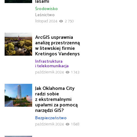
lasami
Środowisko
Leśnictwo
listopad 2024
2 750
ArcGIS usprawnia
analizę przestrzenną
w litewskiej firmie
Kretingos Vandenys
Infrastruktura
i telekomunikacja
październik 2024
1 743
Jak Oklahoma City
radzi sobie
z ekstremalnymi
upałami za pomocą
narzędzi GIS?
Bezpieczeństwo
październik 2024
1 848