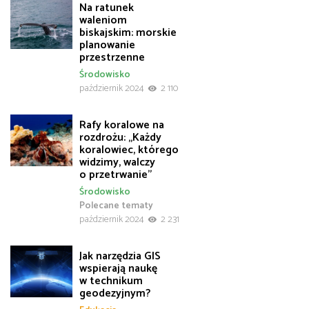
Na ratunek
waleniom
biskajskim: morskie
planowanie
przestrzenne
Środowisko
październik 2024
2 110
Rafy koralowe na
rozdrożu: „Każdy
koralowiec, którego
widzimy, walczy
o przetrwanie”
Środowisko
Polecane tematy
październik 2024
2 231
Jak narzędzia GIS
wspierają naukę
w technikum
geodezyjnym?