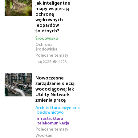
jak inteligentne
mapy wspierają
ochronę
wędrownych
leopardów
śnieżnych?
Środowisko
Ochrona
środowiska
Polecane tematy
maj 2025
1 725
Nowoczesne
zarządzanie siecią
wodociągową: Jak
Utility Network
zmienia pracę
Architektura, inżynieria
i budownictwo
Infrastruktura
i telekomunikacja
Polecane tematy
Wod-kan