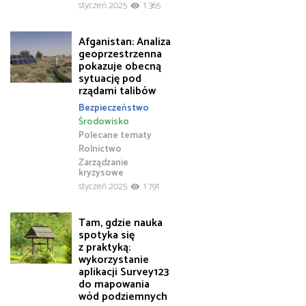
styczeń 2025
1 365
Afganistan: Analiza
geoprzestrzenna
pokazuje obecną
sytuację pod
rządami talibów
Bezpieczeństwo
Środowisko
Polecane tematy
Rolnictwo
Zarządzanie
kryzysowe
styczeń 2025
1 791
Tam, gdzie nauka
spotyka się
z praktyką:
wykorzystanie
aplikacji Survey123
do mapowania
wód podziemnych