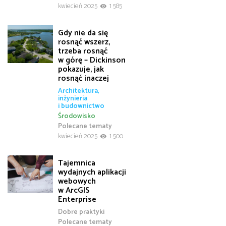
kwiecień 2025
1 585
Gdy nie da się
rosnąć wszerz,
trzeba rosnąć
w górę – Dickinson
pokazuje, jak
rosnąć inaczej
Architektura,
inżynieria
i budownictwo
Środowisko
Polecane tematy
kwiecień 2025
1 500
Tajemnica
wydajnych aplikacji
webowych
w ArcGIS
Enterprise
Dobre praktyki
Polecane tematy