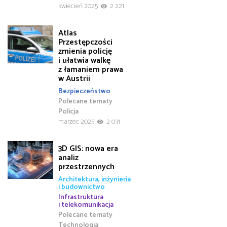
kwiecień 2025
2 221
Atlas
Przestępczości
zmienia policję
i ułatwia walkę
z łamaniem prawa
w Austrii
Bezpieczeństwo
Polecane tematy
Policja
marzec 2025
2 031
3D GIS: nowa era
analiz
przestrzennych
Architektura, inżynieria
i budownictwo
Infrastruktura
i telekomunikacja
Polecane tematy
Technologia