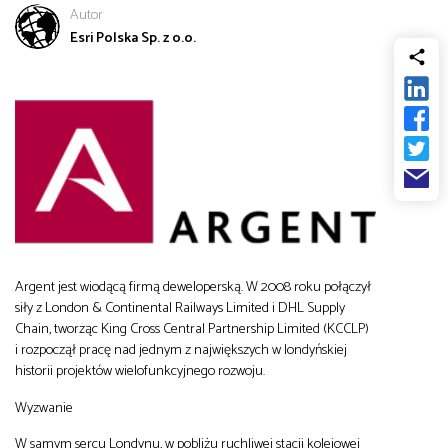
Autor
od
Biznes
Esri Polska Sp. z o.o.
do
Infrastruktura i telekomunikacja
Turystyka i rekreacja
Architektura, inżynieria i budownictwo
Argent jest wiodącą firmą deweloperską. W 2008 roku połączył
siły z London & Continental Railways Limited i DHL Supply
Chain, tworząc King Cross Central Partnership Limited (KCCLP)
i rozpoczął pracę nad jednym z największych w londyńskiej
historii projektów wielofunkcyjnego rozwoju.
Wyzwanie
W samym sercu Londynu, w pobliżu ruchliwej stacji kolejowej