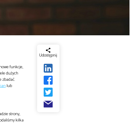
Udostępnij
 nowe funkcje,
ele dużych
e zbadać.
ian
lub
dzie strony,
Dodaliśmy kilka