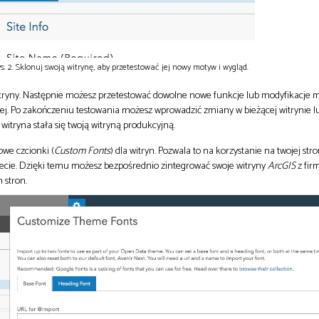
s. 2. Sklonuj swoją witrynę, aby przetestować jej nowy motyw i wygląd.
itryny. Następnie możesz przetestować dowolne nowe funkcje lub modyfikacje
ej. Po zakończeniu testowania możesz wprowadzić zmiany w bieżącej witrynie l
itryna stała się twoją witryną produkcyjną.
we czcionki (
Custom Fonts
) dla witryn. Pozwala to na korzystanie na twojej st
necie. Dzięki temu możesz bezpośrednio zintegrować swoje witryny
ArcGIS
z fi
 stron.