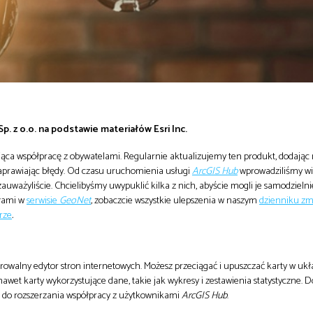
p. z o.o. na podstawie materiałów Esri Inc.
ąca współpracę z obywatelami. Regularnie aktualizujemy ten produkt, dodając
 naprawiając błędy. Od czasu uruchomienia usługi
ArcGIS Hub
wprowadziliśmy wi
auważyliście. Chcielibyśmy uwypuklić kilka z nich, abyście mogli je samodzielni
słami w
serwisie
GeoNet
,
zobaczcie wszystkie ulepszenia w naszym
dzienniku zm
rze
.
rowalny edytor stron internetowych. Możesz przeciągać i upuszczać karty w ukła
 nawet karty wykorzystujące dane, takie jak wykresy i zestawienia statystyczne. 
i do rozszerzania współpracy z użytkownikami
ArcGIS Hub
.