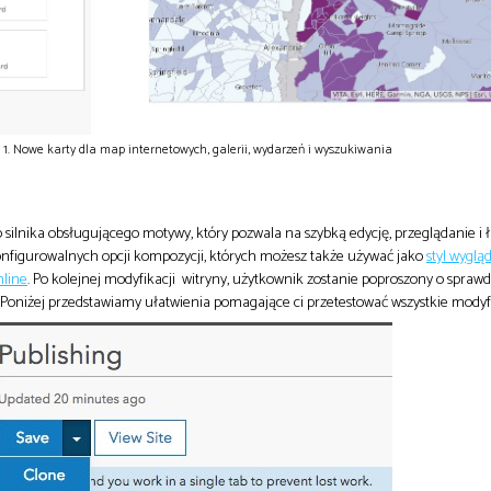
. 1. Nowe karty dla map internetowych, galerii, wydarzeń i wyszukiwania
silnika obsługującego motywy, który pozwala na szybką edycję, przeglądanie i ł
onfigurowalnych opcji kompozycji, których możesz także używać jako
styl wyglą
nline
. Po kolejnej modyfikacji witryny, użytkownik zostanie poproszony o spraw
Poniżej przedstawiamy ułatwienia pomagające ci przetestować wszystkie modyfi