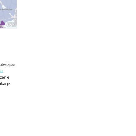
atwiejsze
du
dzenie
kacje.