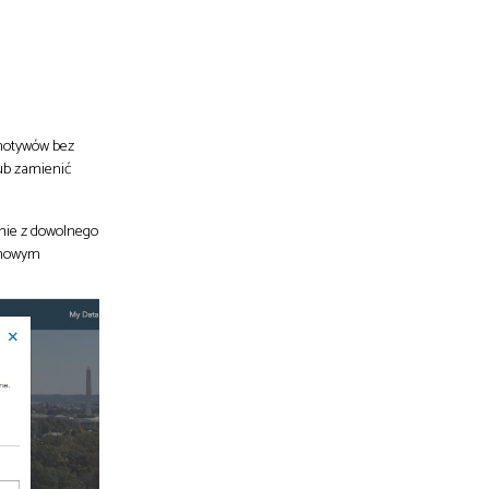
 motywów bez
ub zamienić
ronie z dowolnego
rmowym