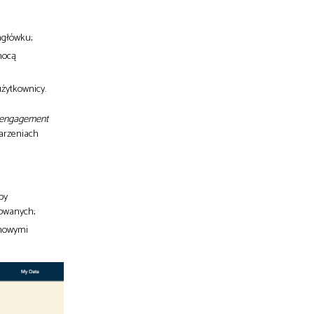
agłówku;
mocą
użytkownicy.
 engagement
darzeniach
by
rowanych;
 nowymi