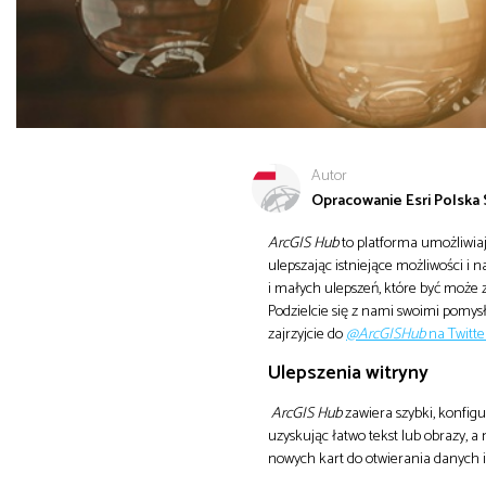
Autor
Opracowanie Esri Polska S
ArcGIS Hub
to platforma umożliwiaj
ulepszając istniejące możliwości i
i małych ulepszeń, które być może z
Podzielcie się z nami swoimi pomy
zajrzyjcie do
@ArcGISHub
na Twitte
Ulepszenia witryny
ArcGIS Hub
zawiera szybki, konfigu
uzyskując łatwo tekst lub obrazy, a
nowych kart do otwierania danych 