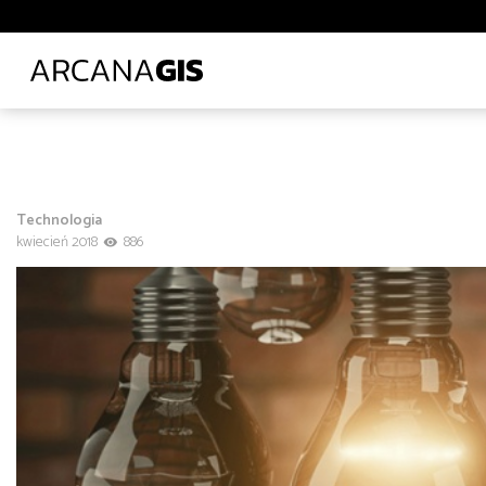
Biblioteki i muzea
Ciepłownictwo
Energetyka
E
Leśnictwo
Logistyka
Lotnictwo
Ochrona środo
Transport lądowy
Uczelnie wyższe
Wod-kan
Z
Administracja
Administracja
Architektura, inżynieria i budownictwo
Technologia
Polecane tematy
Środowisko
Technologia
Tra
kwiecień 2018
886
Transport
Infrastruktura i telekomunikacja
od
do