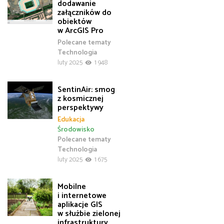
dodawanie
załączników do
obiektów
w ArcGIS Pro
Polecane tematy
Technologia
luty 2025
1 948
SentinAir: smog
z kosmicznej
perspektywy
Edukacja
Środowisko
Polecane tematy
Technologia
luty 2025
1 675
Mobilne
i internetowe
aplikacje GIS
w służbie zielonej
infrastruktury