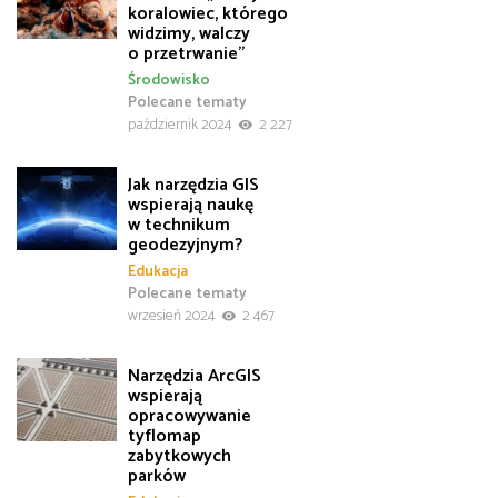
koralowiec, którego
widzimy, walczy
o przetrwanie”
Środowisko
Polecane tematy
październik 2024
2 227
Jak narzędzia GIS
wspierają naukę
w technikum
geodezyjnym?
Edukacja
Polecane tematy
wrzesień 2024
2 467
Narzędzia ArcGIS
wspierają
opracowywanie
tyflomap
zabytkowych
parków