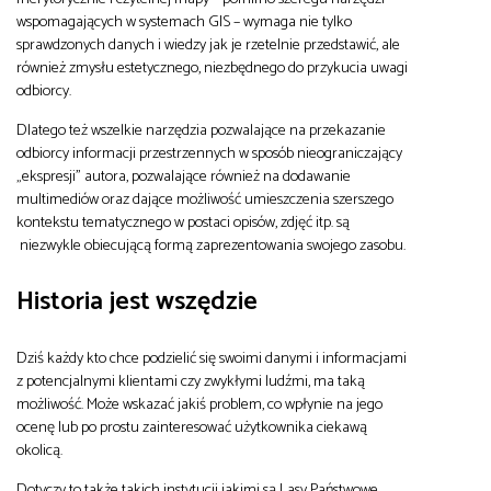
wspomagających w systemach GIS – wymaga nie tylko
sprawdzonych danych i wiedzy jak je rzetelnie przedstawić, ale
również zmysłu estetycznego, niezbędnego do przykucia uwagi
odbiorcy.
Dlatego też wszelkie narzędzia pozwalające na przekazanie
odbiorcy informacji przestrzennych w sposób nieograniczający
„ekspresji” autora, pozwalające również na dodawanie
multimediów oraz dające możliwość umieszczenia szerszego
kontekstu tematycznego w postaci opisów, zdjęć itp. są
niezwykle obiecującą formą zaprezentowania swojego zasobu.
Historia jest wszędzie
Dziś każdy kto chce podzielić się swoimi danymi i informacjami
z potencjalnymi klientami czy zwykłymi ludźmi, ma taką
możliwość. Może wskazać jakiś problem, co wpłynie na jego
ocenę lub po prostu zainteresować użytkownika ciekawą
okolicą.
Dotyczy to także takich instytucji jakimi są Lasy Państwowe.