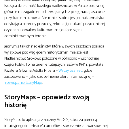
Bieżąca działalność każdego nadleśnictwa w Polsce opiera się
głównie na zagadnieniach związanych z pielęgnacją lasu oraz
pozyskaniem surowca. Nie mniej istotna jest jednak tematyka
dotykająca ochrony przyrody, rekreacji, edukacji przyrodniczej
czy dbania o walory kulturowe znajdujące się na
administrowanym terenie.
Jednym z takich nadleśnictw, które w swych zasobach posiada
wyjątkowe pod względem historycznym miejsce jest
Nadleśnictwo Srokowo położone w północno – wschodniej
części Polski. To na terenie tutejszych lasów w 1941 r. powstała
Kwatera Główna Adolfa Hitlera –
Wilczy Szaniec
, gdzie
zastosowano – jako uzupełnienie ofert informacyjnej –
rozwiązanie StoryMaps
.
StoryMaps – opowiedz swoją
historię
StoryMaps to aplikacja z rodziny ArcGIS, która za pomocą
intuicyjnego interfeace’u umożliwia stworzenie zaawansowanej