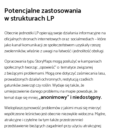
Potencjalne zastosowania
w strukturach LP
Obecnie jednostki LP opierają swoje działania informacyjne na
oficjalnych stronach internetowych oraz socialmediach – które
jako kanał komunikacji ze społeczeństwem uzyskały rzeszę
zwolenników, właśnie z uwagi na łatwość i jednolitość obsługi.
Opracowania typu StoryMaps mogą posłużyć w kampaniach
społecznych tworząc „opowieść” o tematyce związanej
z bieżącymi problemami. Mogą one dotyczyć zaśmiecania lasu,
prowadzonych działań ochronnych, restytucją rzadkich
gatunków zwierząt czy roślin. Wydaje się także, że
umiejscowienie danego problemu na mapie powoduje, że
„anonimowy” i niedostępny.
temat staje się mniej
Wielopłaszczyznowość problemów z jakimi musi się mierzyć
współczesne leśnictwo jest obecnie niezwykle widoczna. Mądre,
atrakcyjne i czytelne (w tym także przestrzennie)
przedstawienie bieżących zagadnień przy użyciu atrakcyjnej