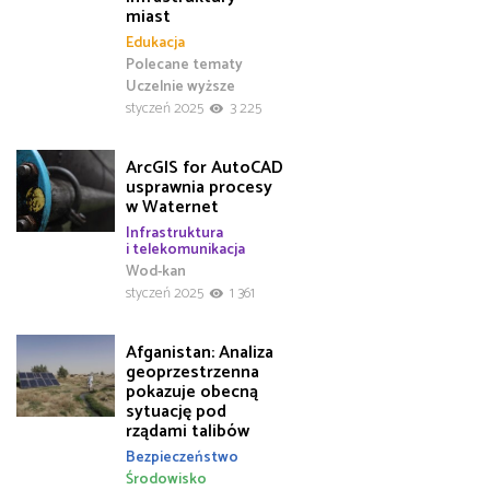
miast
Edukacja
Polecane tematy
Uczelnie wyższe
styczeń 2025
3 225
ArcGIS for AutoCAD
usprawnia procesy
w Waternet
Infrastruktura
i telekomunikacja
Wod-kan
styczeń 2025
1 361
Afganistan: Analiza
geoprzestrzenna
pokazuje obecną
sytuację pod
rządami talibów
Bezpieczeństwo
Środowisko