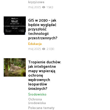
kryzysowe
maj 2025
1 943
GIS w 2030 – jak
będzie wyglądać
przyszłość
technologii
przestrzennych?
Edukacja
maj 2025
2 030
Tropienie duchów:
jak inteligentne
mapy wspierają
ochronę
wędrownych
leopardów
śnieżnych?
Środowisko
Ochrona
środowiska
Polecane tematy