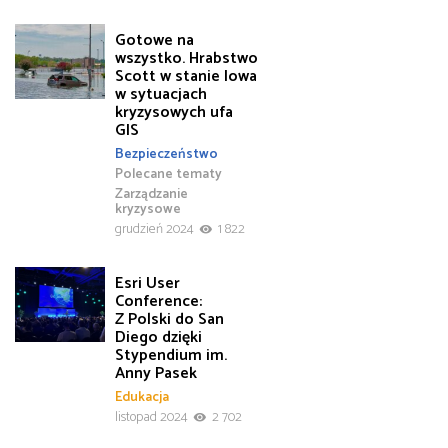
Gotowe na
wszystko. Hrabstwo
Scott w stanie Iowa
w sytuacjach
kryzysowych ufa
GIS
Bezpieczeństwo
Polecane tematy
Zarządzanie
kryzysowe
grudzień 2024
1 822
Esri User
Conference:
Z Polski do San
Diego dzięki
Stypendium im.
Anny Pasek
Edukacja
listopad 2024
2 702