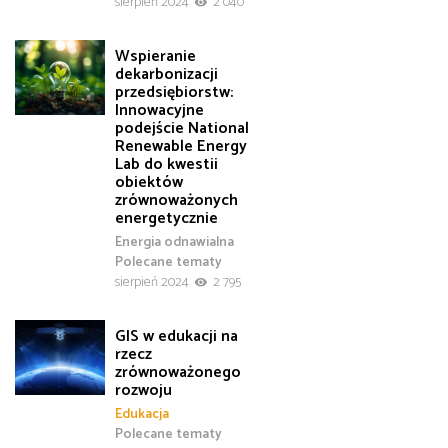
sierpień 2024
2 040
Wspieranie
dekarbonizacji
przedsiębiorstw:
Innowacyjne
podejście National
Renewable Energy
Lab do kwestii
obiektów
zrównoważonych
energetycznie
Energia odnawialna
Polecane tematy
sierpień 2024
2 795
GIS w edukacji na
rzecz
zrównoważonego
rozwoju
Edukacja
Polecane tematy