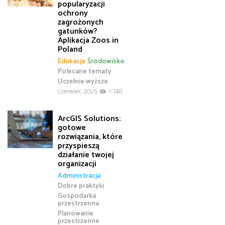
popularyzacji
ochrony
zagrożonych
gatunków?
Aplikacja Zoos in
Poland
Edukacja
Środowisko
Polecane tematy
Uczelnie wyższe
czerwiec 2025
1 748
ArcGIS Solutions:
gotowe
rozwiązania, które
przyspieszą
działanie twojej
organizacji
Administracja
Dobre praktyki
Gospodarka
przestrzenna
Planowanie
przestrzenne