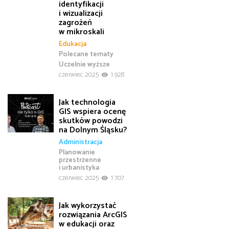
identyfikacji
i wizualizacji
zagrożeń
w mikroskali
Edukacja
Polecane tematy
Uczelnie wyższe
czerwiec 2025
1 928
Jak technologia
GIS wspiera ocenę
skutków powodzi
na Dolnym Śląsku?
Administracja
Planowanie
przestrzenne
i urbanistyka
czerwiec 2025
1 707
Jak wykorzystać
rozwiązania ArcGIS
w edukacji oraz