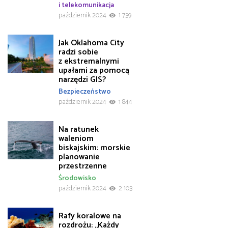
i telekomunikacja
październik 2024
1 739
Jak Oklahoma City
radzi sobie
z ekstremalnymi
upałami za pomocą
narzędzi GIS?
Bezpieczeństwo
październik 2024
1 844
Na ratunek
waleniom
biskajskim: morskie
planowanie
przestrzenne
Środowisko
październik 2024
2 103
Rafy koralowe na
rozdrożu: „Każdy