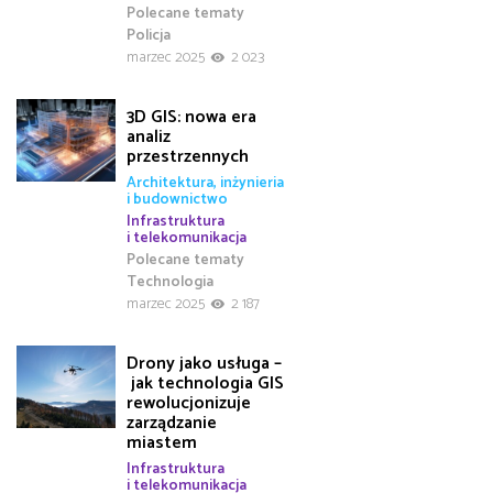
Polecane tematy
Policja
marzec 2025
2 023
3D GIS: nowa era
analiz
przestrzennych
Architektura, inżynieria
i budownictwo
Infrastruktura
i telekomunikacja
Polecane tematy
Technologia
marzec 2025
2 187
Drony jako usługa –
jak technologia GIS
rewolucjonizuje
zarządzanie
miastem
Infrastruktura
i telekomunikacja