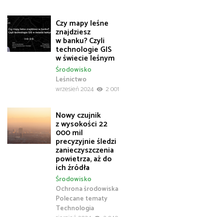
Czy mapy leśne
znajdziesz
w banku? Czyli
technologie GIS
w świecie leśnym
Środowisko
Leśnictwo
wrzesień 2024
2 001
Nowy czujnik
z wysokości 22
000 mil
precyzyjnie śledzi
zanieczyszczenia
powietrza, aż do
ich źródła
Środowisko
Ochrona środowiska
Polecane tematy
Technologia