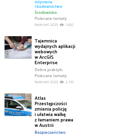
inżynieria
i budownictwo
Środowisko
Polecane tematy
kwiecień 2025
1 492
Tajemnica
wydajnych aplikacji
webowych
w ArcGIS
Enterprise
Dobre praktyki
Polecane tematy
kwiecień 2025
2 210
Atlas
Przestępczości
zmienia policję
i ułatwia walkę
z łamaniem prawa
w Austrii
Bezpieczeństwo