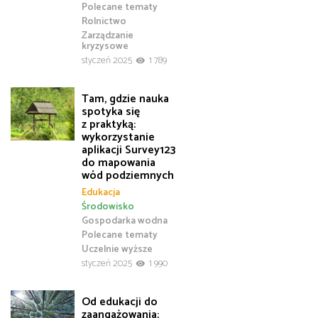
Polecane tematy
Rolnictwo
Zarządzanie
kryzysowe
styczeń 2025
1 789
Tam, gdzie nauka
spotyka się
z praktyką:
wykorzystanie
aplikacji Survey123
do mapowania
wód podziemnych
Edukacja
Środowisko
Gospodarka wodna
Polecane tematy
Uczelnie wyższe
styczeń 2025
1 990
Od edukacji do
zaangażowania: