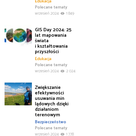
Edukacja
Polecane tematy
wrzesień 2024
1 849
GIS Day 2024: 25
lat mapowania
świata
i kształtowania
przyszłości
Edukacja
Polecane tematy
wrzesień 2024
2 024
Zwiększanie
efektywności
usuwania min
lądowych dzięki
działaniom
terenowym
Bezpieczeństwo
Polecane tematy
wrzesień 2024
1 778