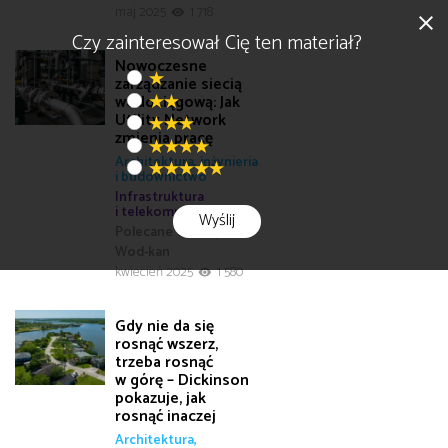
maj 2025
1 718
close
Czy zainteresował Cię ten materiał?
Nowoczesne
zarządzanie siecią
wodociągową: Jak
Utility Network
zmienia pracę
Architektura, inżynieria
i budownictwo
Infrastruktura
i telekomunikacja
Wyślij
Polecane tematy
Wod-kan
kwiecień 2025
1 580
Gdy nie da się
rosnąć wszerz,
trzeba rosnąć
w górę – Dickinson
pokazuje, jak
rosnąć inaczej
Architektura,