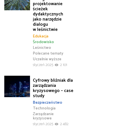
projektowanie
ścieżek
dydaktycznych
jako narzędzie
dialogu
w leśnictwie
Edukacja
Środowisko
Leśnictwo
Polecane tematy
Uczelnie wyższe
styczeń 2025
2 101
Cyfrowy bliźniak dla
zarządzania
kryzysowego – case
study
Bezpieczeństwo
Technologia
Zarządzanie
kryzysowe
styczeń 2025
2 482