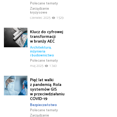
Polecane tematy
Zarządzanie
kryzysowe
czerwiec 2025
1 529
Klucz do cyfrowej
transformacji
w branży AEC
Architektura,
inżynieria
i budownictwo
Polecane tematy
maj 2025
1 740
Pięć lat walki
z pandemią: Rola
systemów GIS
w przeciwdziałaniu
COVID-19
Bezpieczeństwo
Polecane tematy
Zarządzanie