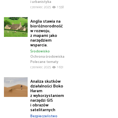
i urbanistyka
czerwiec 2025
1 558
Anglia stawia na
bioróżnorodność
w rozwoju,
z mapami jako
narzędziem
wsparcia.
Środowisko
Ochrona środowiska
Polecane tematy
czerwiec 2025
1 651
Analiza skutków
działalności Boko
Haram
z wykorzystaniem
narzędzi GIS
i obrazów
satelitarnych
Bezpieczeństwo