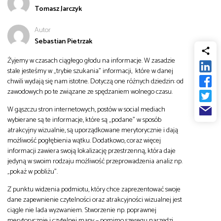
Tomasz Jarczyk
od
Biznes
Autor
do
Sebastian Pietrzak
Infrastruktura i telekomunikacja
Żyjemy w czasach ciągłego głodu na informacje. W zasadzie
stale jesteśmy w „trybie szukania” informacji, które w danej
Turystyka i rekreacja
chwili wydają się nam istotne. Dotyczą one różnych dziedzin: od
zawodowych po te związane ze spędzaniem wolnego czasu.
Architektura, inżynieria i budownictwo
W gąszczu stron internetowych, postów w social mediach
wybierane są te informacje, które są „podane” w sposób
atrakcyjny wizualnie, są uporządkowane merytorycznie i dają
możliwość pogłębienia wątku. Dodatkowo, coraz więcej
informacji zawiera swoją lokalizację przestrzenną, która daje
jedyną w swoim rodzaju możliwość przeprowadzenia analiz np.
„pokaż w pobliżu”.
Z punktu widzenia podmiotu, który chce zaprezentować swoje
dane zapewnienie czytelności oraz atrakcyjności wizualnej jest
ciągle nie lada wyzwaniem. Stworzenie np. poprawnej
merytorycznie i czytelnej mapy – pomimo szeregu narzędzi