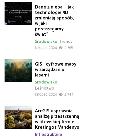
Dane z nieba — jak
technologie 3D
zmieniają sposób,
w jaki
postrzegamy
świat?
Środowisko
Trendy
listopad 2024
2 565
GIS i cyfrowe mapy
w zarządzaniu
lasami
Środowisko
Leśnictwo
listopad 2024
2 744
ArcGIS usprawnia
analizę przestrzenną
w litewskiej firmie
Kretingos Vandenys
Infrastruktura